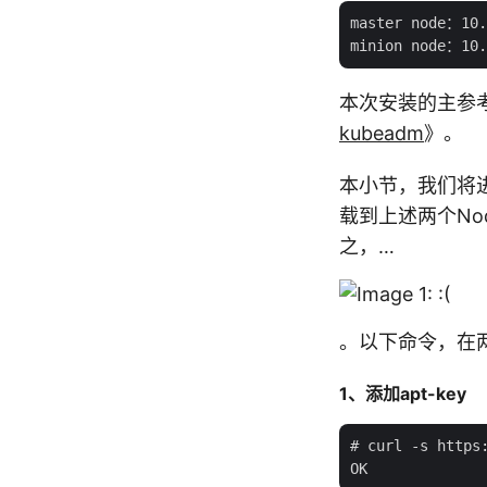
master node：10
本次安装的主参考文
kubeadm
》。
本小节，我们将进
载到上述两个N
之，…
。以下命令，在两
1、添加apt-key
# curl -s https