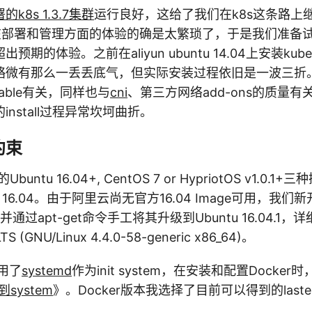
k8s 1.3.7集群
运行良好，这给了我们在k8s这条路上
在部署和管理方面的体验的确是太繁琐了，于是我们准备试验
的体验。之前在aliyun ubuntu 14.04上安装kuberne
略微有那么一丢丢底气，但实际安装过程依旧是一波三折
stable有关，同样也与
cni
、第三方网络add-ons的质量
nstall过程异常坎坷曲折。
约束
buntu 16.04+, CentOS 7 or HypriotOS v1.0.
 16.04。由于阿里云尚无官方16.04 Image可用，我们新
，并通过apt-get命令手工将其升级到Ubuntu 16.04.1
 LTS (GNU/Linux 4.4.0-58-generic x86_64)。
使用了
systemd
作为init system，在安装和配置Docke
到system
》。Docker版本我选择了目前可以得到的lastest 