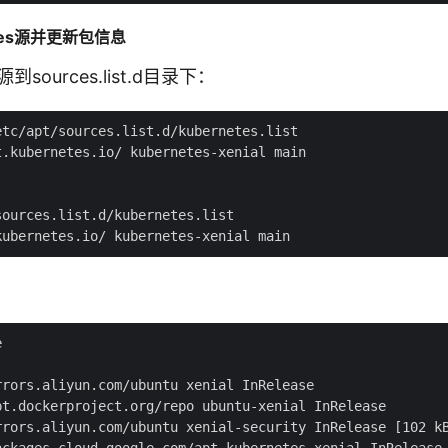
etes源并更新包信息
源到sources.list.d目录下：
tc/apt/sources.list.d/kubernetes.list

.kubernetes.io/ kubernetes-xenial main

ources.list.d/kubernetes.list



rors.aliyun.com/ubuntu xenial InRelease

pt.dockerproject.org/repo ubuntu-xenial InRelease

rrors.aliyun.com/ubuntu xenial-security InRelease [102 kB
ackages.cloud.google.com/apt kubernetes-xenial InRelease 