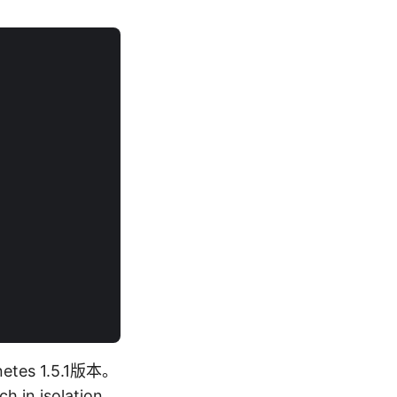
s 1.5.1版本。
h in isolation