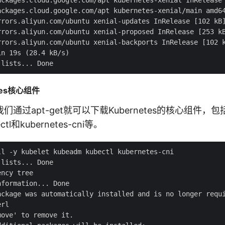
ackages.cloud.google.com/apt kubernetes-xenial/main amd64
rrors.aliyun.com/ubuntu xenial-updates InRelease [102 kB]
rrors.aliyun.com/ubuntu xenial-proposed InRelease [253 kB
rrors.aliyun.com/ubuntu xenial-backports InRelease [102 k
n 19s (28.4 kB/s)

tes核心组件
通过apt-get就可以下载Kubernetes的核心组件，包括k
ctl和kubernetes-cni等。
l -y kubelet kubeadm kubectl kubernetes-cni

lists... Done

ncy tree

formation... Done

ackage was automatically installed and is no longer requi
rl

ove' to remove it.
