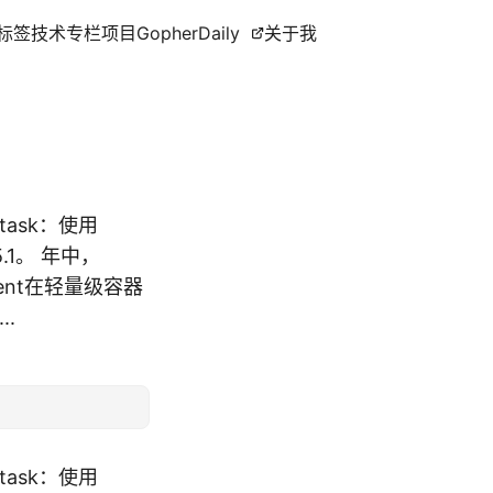
标签
技术专栏
项目
GopherDaily
关于我
ask：使用
5.1。 年中，
ement在轻量级容器
..
ask：使用