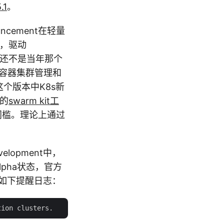
.1
。
uncement在轻量
t，驱动
ne还不是当年那个
，容器集群管理和
这个版本中K8s新
的
swarm kit工
门槛。理论上通过
elopment中，
lpha状态，官方
打印如下提醒日志：