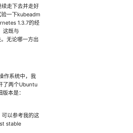
继续走下去并走好
一下kubeadm
tes 1.3.7的经
。这既与
有关。无论哪一方出
1+三种操作系统中，我
开了两个Ubuntu
，详细版本是：
r时，可以参考我的这
stable