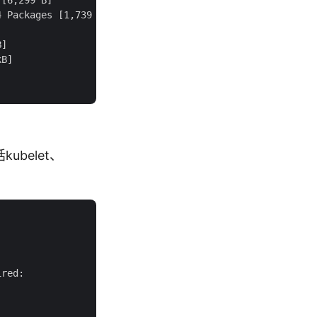
 Packages [1,739 B]



]

B]

ubelet、
red:
