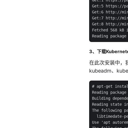
Get:5 https://p
Get:6 http://mi
Get:7 http://mi
Get:8 http://mi
Fetched 568 kB i
3、下载Kuberne
在此次安装中，我们
kubeadm、kube
# apt-get instal
Reading package 
Building depende
Reading state in
The following p
  libtimedate-pe
Use 'apt autorem