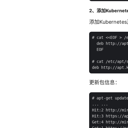
2、添加Kubern
添加Kubernetes
# cat <<EOF > /e
  deb http://apt
  EOF

# cat /etc/apt/s
更新包信息：
# apt-get update
... ...

Hit:2 http://mir
Hit:3 https://a
Get:4 http://mi
Get:1 https://p