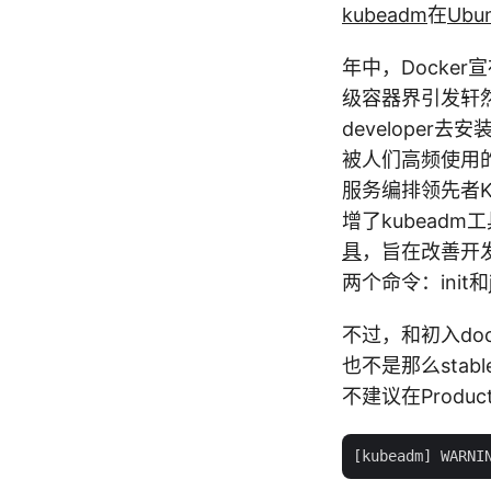
kubeadm
在
Ubun
年中，Docker宣
级容器界引发轩然大
developer
被人们高频使用的
服务编排领先者Ku
增了kubeadm
具
，旨在改善开
两个命令：init和j
不过，和初入dock
也不是那么stab
不建议在Produ