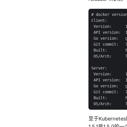
# docker version
Client:

 Version:      1
 API version:  1
 Go version:   g
 Git commit:   7
 Built:        F
 OS/Arch:      l
Server:

 Version:      1
 API version:  1
 Go version:   g
 Git commit:   7
 Built:        F
至于Kubernet
1.5.1是
1.5.0
的一