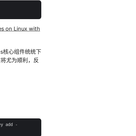
es on Linux with
8s核心组件统统下
程将尤为顺利，反
y add -
