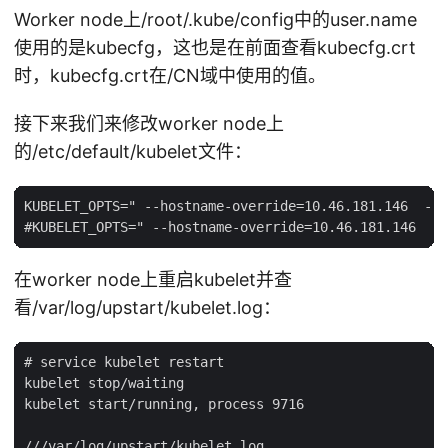
Worker node上/root/.kube/config中的user.name
使用的是kubecfg，这也是在前面查看kubecfg.crt
时，kubecfg.crt在/CN域中使用的值。
接下来我们来修改worker node上
的/etc/default/kubelet文件：
KUBELET_OPTS=" --hostname-override=10.46.181.146  --a
在worker node上重启kubelet并查
看/var/log/upstart/kubelet.log：
# service kubelet restart

kubelet stop/waiting

kubelet start/running, process 9716

///var/log/upstart/kubelet.log
