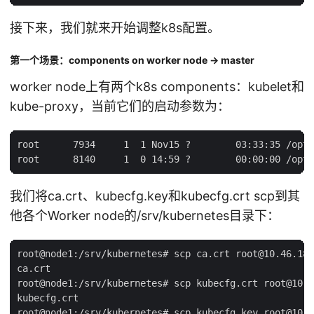
接下来，我们就来开始调整k8s配置。
第一个场景：components on worker node -> master
worker node上有两个k8s components：kubelet和
kube-proxy，当前它们的启动参数为：
root      7934     1  1 Nov15 ?        03:33:35 /opt/
我们将ca.crt、kubecfg.key和kubecfg.crt scp到其
他各个Worker node的/srv/kubernetes目录下：
root@node1:/srv/kubernetes# scp ca.crt root@10.46.181
ca.crt                                               
root@node1:/srv/kubernetes# scp kubecfg.crt root@10.4
kubecfg.crt                                          
root@node1:/srv/kubernetes# scp kubecfg.key root@10.4