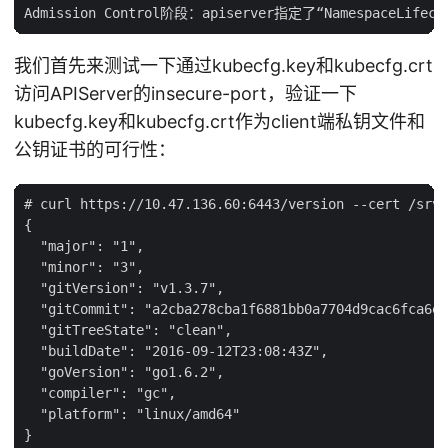
我们首先来测试一下通过kubecfg.key和kubecfg.crt
访问APIServer的insecure-port，验证一下
kubecfg.key和kubecfg.crt作为client端私钥文件和
公钥证书的可行性：
# curl https://10.47.136.60:6443/version --cert /srv/
{

  "major": "1",

  "minor": "3",

  "gitVersion": "v1.3.7",

  "gitCommit": "a2cba278cba1f6881bb0a7704d9cac6fca6ed
  "gitTreeState": "clean",

  "buildDate": "2016-09-12T23:08:43Z",

  "goVersion": "go1.6.2",

  "compiler": "gc",

  "platform": "linux/amd64"
