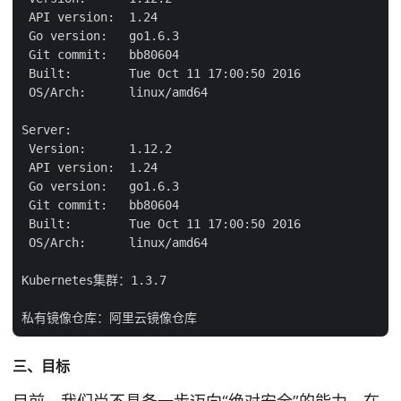
 API version:  1.24

 Go version:   go1.6.3

 Git commit:   bb80604

 Built:        Tue Oct 11 17:00:50 2016

 OS/Arch:      linux/amd64

Server:

 Version:      1.12.2

 API version:  1.24

 Go version:   go1.6.3

 Git commit:   bb80604

 Built:        Tue Oct 11 17:00:50 2016

 OS/Arch:      linux/amd64

Kubernetes集群：1.3.7

三、目标