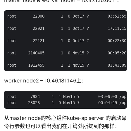
master node & worker node1 – 10.47.136.60上：
root       22000       1  0 Oct17 ?        03:52:55 /
root       22021       1  1 Oct17 ?        17:11:15 /
root       22121       1  0 Oct17 ?        00:22:30 /
root     2140405       1  0 Nov15 ?        00:05:26 /
worker node2 – 10.46.181.146上:
root      7934     1  1 Nov15 ?        03:06:00 /opt/
从master node的核心组件kube-apiserver 的启动命
令行参数也可以看出我们在开篇处所提到的那样：