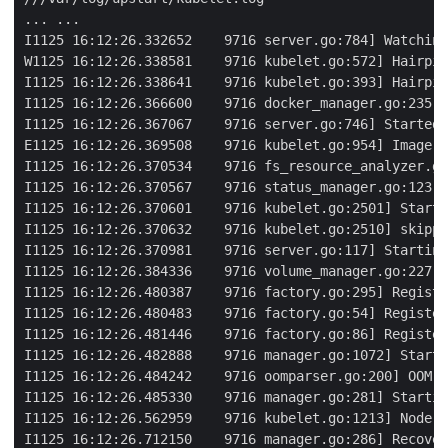
... ...

I1125 16:12:26.332652    9716 server.go:784] Watching
W1125 16:12:26.338581    9716 kubelet.go:572] Hairpin
I1125 16:12:26.338641    9716 kubelet.go:393] Hairpin
I1125 16:12:26.366600    9716 docker_manager.go:235] 
I1125 16:12:26.367067    9716 server.go:746] Started 
E1125 16:12:26.369508    9716 kubelet.go:954] Image g
I1125 16:12:26.370534    9716 fs_resource_analyzer.go
I1125 16:12:26.370567    9716 status_manager.go:123] 
I1125 16:12:26.370601    9716 kubelet.go:2501] Starti
I1125 16:12:26.370632    9716 kubelet.go:2510] skippi
I1125 16:12:26.370981    9716 server.go:117] Starting
I1125 16:12:26.384336    9716 volume_manager.go:227] 
I1125 16:12:26.480387    9716 factory.go:295] Registe
I1125 16:12:26.480483    9716 factory.go:54] Register
I1125 16:12:26.481446    9716 factory.go:86] Register
I1125 16:12:26.482888    9716 manager.go:1072] Starte
I1125 16:12:26.484242    9716 oomparser.go:200] OOM p
I1125 16:12:26.485330    9716 manager.go:281] Startin
I1125 16:12:26.562959    9716 kubelet.go:1213] Node 1