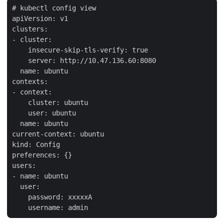
# kubectl config view

apiVersion: v1

clusters:

- cluster:

    insecure-skip-tls-verify: true

    server: http://10.47.136.60:8080

  name: ubuntu

contexts:

- context:

    cluster: ubuntu

    user: ubuntu

  name: ubuntu

current-context: ubuntu

kind: Config

preferences: {}

users:

- name: ubuntu

  user:

    password: xxxxxA
