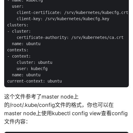
- name: kubecfg

  user:

    client-certificate: /srv/kubernetes/kubecfg.crt

    client-key: /srv/kubernetes/kubecfg.key

clusters:

- cluster:

    certificate-authority: /srv/kubernetes/ca.crt

  name: ubuntu

contexts:

- context:

    cluster: ubuntu

    user: kubecfg

  name: ubuntu

这个文件参考了master node上
的/root/.kube/config文件的格式，你也可以在
master node上使用kubectl config view查看config
文件内容：