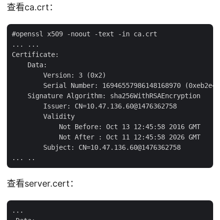
查看ca.crt：
#openssl x509 -noout -text -in ca.crt

... ...

Certificate:

    Data:

        Version: 3 (0x2)

        Serial Number: 16946557986148168970 (0xeb2e44
    Signature Algorithm: sha256WithRSAEncryption

        Issuer: CN=10.47.136.60@1476362758

        Validity

            Not Before: Oct 13 12:45:58 2016 GMT

            Not After : Oct 11 12:45:58 2026 GMT

        Subject: CN=10.47.136.60@1476362758

查看server.cert：
...
