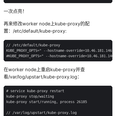
一次点亮！
再来修改worker node上kube-proxy的配
置：/etc/default/kube-proxy:
// /etc/default/kube-proxy

KUBE_PROXY_OPTS=" --hostname-override=10.46.181.146  
在worker node上重启kube-proxy并查
看/var/log/upstart/kube-proxy.log：
# service kube-proxy restart

kube-proxy stop/waiting

kube-proxy start/running, process 26185

// /var/log/upstart/kube-proxy.log
