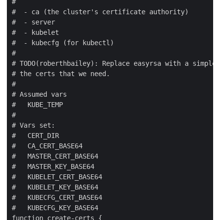
#

#  - ca (the cluster's certificate authority)

#  - server

#  - kubelet

#  - kubecfg (for kubectl)

#

# TODO(roberthbailey): Replace easyrsa with a simple 
# the certs that we need.

#

# Assumed vars

#   KUBE_TEMP

#

# Vars set:

#   CERT_DIR

#   CA_CERT_BASE64

#   MASTER_CERT_BASE64

#   MASTER_KEY_BASE64

#   KUBELET_CERT_BASE64

#   KUBELET_KEY_BASE64

#   KUBECFG_CERT_BASE64

#   KUBECFG_KEY_BASE64

function create-certs {
