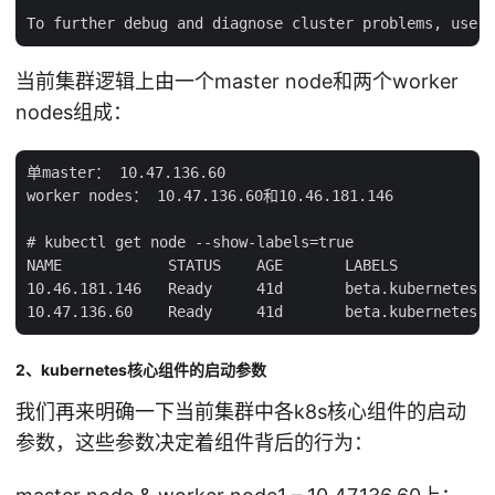
当前集群逻辑上由一个master node和两个worker
nodes组成：
单master： 10.47.136.60

worker nodes： 10.47.136.60和10.46.181.146

# kubectl get node --show-labels=true

NAME            STATUS    AGE       LABELS

10.46.181.146   Ready     41d       beta.kubernetes.i
2、kubernetes核心组件的启动参数
我们再来明确一下当前集群中各k8s核心组件的启动
参数，这些参数决定着组件背后的行为：