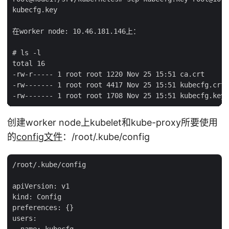
kubecfg.key

在worker node: 10.46.181.146上：

# ls -l

total 16

-rw-r----- 1 root root 1220 Nov 25 15:51 ca.crt

-rw------- 1 root root 4417 Nov 25 15:51 kubecfg.crt

创建worker node上kubelet和kube-proxy所要使用
的
config文件
：/root/.kube/config
/root/.kube/config

apiVersion: v1

kind: Config

preferences: {}

users:
