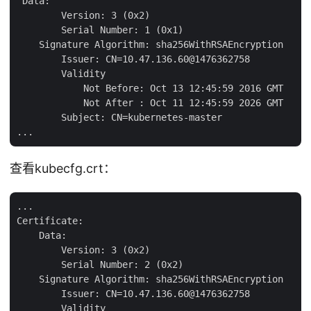
 Data:

        Version: 3 (0x2)

        Serial Number: 1 (0x1)

    Signature Algorithm: sha256WithRSAEncryption

        Issuer: CN=10.47.136.60@1476362758

        Validity

            Not Before: Oct 13 12:45:59 2016 GMT

            Not After : Oct 11 12:45:59 2026 GMT

        Subject: CN=kubernetes-master

查看kubecfg.crt：
...

Certificate:

    Data:

        Version: 3 (0x2)

        Serial Number: 2 (0x2)

    Signature Algorithm: sha256WithRSAEncryption

        Issuer: CN=10.47.136.60@1476362758

        Validity
