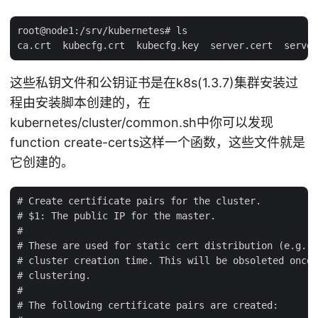
root@node1:/srv/kubernetes# ls

这些私钥文件和公钥证书是在k8s(1.3.7)集群安装过
程由安装脚本创建的，在
kubernetes/cluster/common.sh中你可以发现
function create-certs这样一个函数，这些文件就是
它创建的。
# Create certificate pairs for the cluster.

# $1: The public IP for the master.

#

# These are used for static cert distribution (e.g. s
# cluster creation time. This will be obsoleted once 
# clustering.

#

# The following certificate pairs are created:
