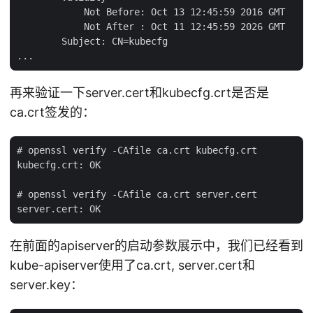
            Not Before: Oct 13 12:45:59 2016 GMT

            Not After : Oct 11 12:45:59 2026 GMT

        Subject: CN=kubecfg

再来验证一下server.cert和kubecfg.crt是否是
ca.crt签发的：
# openssl verify -CAfile ca.crt kubecfg.crt

kubecfg.crt: OK

# openssl verify -CAfile ca.crt server.cert

在前面的apiserver的启动参数展示中，我们已经看到
kube-apiserver使用了ca.crt, server.cert和
server.key：