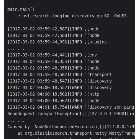
... ...

main.main()

    elasticsearch_logging_discovery.go:60 +0xb53

[2017-03-02 03:59:42,587][INFO ][node                
[2017-03-02 03:59:42,588][INFO ][node                
[2017-03-02 03:59:44,396][INFO ][plugins             
... ...

[2017-03-02 03:59:44,441][INFO ][env                 
[2017-03-02 03:59:48,355][INFO ][node                
[2017-03-02 03:59:48,355][INFO ][node                
[2017-03-02 03:59:48,507][INFO ][transport           
[2017-03-02 03:59:48,547][INFO ][discovery           
[2017-03-02 04:00:18,552][WARN ][discovery           
[2017-03-02 04:00:18,562][INFO ][http                
[2017-03-02 04:00:18,562][INFO ][node                
[2017-03-02 04:01:15,754][WARN ][discovery.zen.ping.u
SendRequestTransportException[[][127.0.0.1:9300][inte
... ...

Caused by: NodeNotConnectedException[[][127.0.0.1:930
    at org.elasticsearch.transport.netty.NettyTranspo