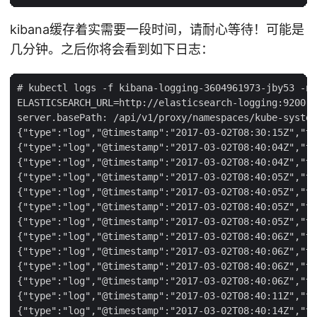
kibana缓存着实需要一段时间，请耐心等待！可能是
几分钟。之后你将会看到如下日志：
# kubectl logs -f kibana-logging-3604961973-jby53 -n 
ELASTICSEARCH_URL=http://elasticsearch-logging:9200

server.basePath: /api/v1/proxy/namespaces/kube-system
{"type":"log","@timestamp":"2017-03-02T08:30:15Z","ta
{"type":"log","@timestamp":"2017-03-02T08:40:04Z","ta
{"type":"log","@timestamp":"2017-03-02T08:40:04Z","ta
{"type":"log","@timestamp":"2017-03-02T08:40:05Z","ta
{"type":"log","@timestamp":"2017-03-02T08:40:05Z","ta
{"type":"log","@timestamp":"2017-03-02T08:40:05Z","ta
{"type":"log","@timestamp":"2017-03-02T08:40:05Z","ta
{"type":"log","@timestamp":"2017-03-02T08:40:06Z","ta
{"type":"log","@timestamp":"2017-03-02T08:40:06Z","ta
{"type":"log","@timestamp":"2017-03-02T08:40:06Z","ta
{"type":"log","@timestamp":"2017-03-02T08:40:06Z","ta
{"type":"log","@timestamp":"2017-03-02T08:40:11Z","ta