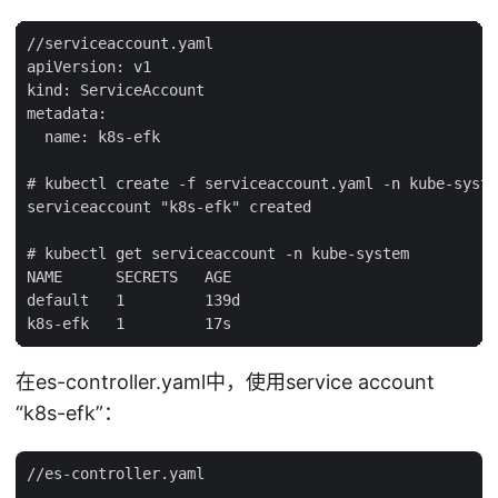
//serviceaccount.yaml

apiVersion: v1

kind: ServiceAccount

metadata:

  name: k8s-efk

# kubectl create -f serviceaccount.yaml -n kube-syste
serviceaccount "k8s-efk" created

# kubectl get serviceaccount -n kube-system

NAME      SECRETS   AGE

default   1         139d

在es-controller.yaml中，使用service account
“k8s-efk”：
//es-controller.yaml

... ...
