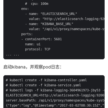
          #  cpu: 100m

        env:

          - name: "ELASTICSEARCH_URL"

            value: "http://elasticsearch-logging:9200
          - name: "KIBANA_BASE_URL"

            value: "/api/v1/proxy/namespaces/kube-sys
        ports:

        - containerPort: 5601

          name: ui

          protocol: TCP

启动kibana，并观察pod日志：
# kubectl create -f kibana-controller.yaml

# kubectl create -f kibana-service.yaml

# kubectl logs -f kibana-logging-3604961973-jby53 -n 
ELASTICSEARCH_URL=http://elasticsearch-logging:9200

server.basePath: /api/v1/proxy/namespaces/kube-system