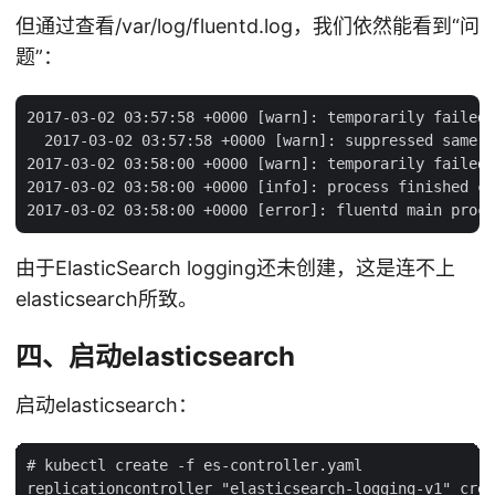
但通过查看/var/log/fluentd.log，我们依然能看到“问
题”：
2017-03-02 03:57:58 +0000 [warn]: temporarily failed 
  2017-03-02 03:57:58 +0000 [warn]: suppressed same s
2017-03-02 03:58:00 +0000 [warn]: temporarily failed 
2017-03-02 03:58:00 +0000 [info]: process finished co
由于ElasticSearch logging还未创建，这是连不上
elasticsearch所致。
四、启动elasticsearch
启动elasticsearch：
# kubectl create -f es-controller.yaml

replicationcontroller "elasticsearch-logging-v1" crea