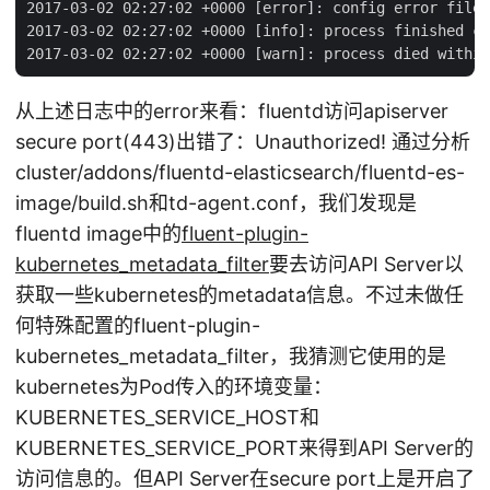
2017-03-02 02:27:02 +0000 [error]: config error file=
2017-03-02 02:27:02 +0000 [info]: process finished co
从上述日志中的error来看：fluentd访问apiserver
secure port(443)出错了：Unauthorized! 通过分析
cluster/addons/fluentd-elasticsearch/fluentd-es-
image/build.sh和td-agent.conf，我们发现是
fluentd image中的
fluent-plugin-
kubernetes_metadata_filter
要去访问API Server以
获取一些kubernetes的metadata信息。不过未做任
何特殊配置的fluent-plugin-
kubernetes_metadata_filter，我猜测它使用的是
kubernetes为Pod传入的环境变量：
KUBERNETES_SERVICE_HOST和
KUBERNETES_SERVICE_PORT来得到API Server的
访问信息的。但API Server在secure port上是开启了