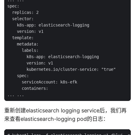
spec:

  replicas: 2

  selector:

    k8s-app: elasticsearch-logging

    version: v1

  template:

    metadata:

      labels:

        k8s-app: elasticsearch-logging

        version: v1

        kubernetes.io/cluster-service: "true"

    spec:

      serviceAccount: k8s-efk

      containers:

重新创建elasticsearch logging service后，我们再
来查看elasticsearch-logging pod的日志：