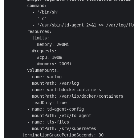
        command:

          - '/bin/sh'

          - '-c'

          - '/usr/sbin/td-agent 2>&1 >> /var/log/flue
        resources:

          limits:

            memory: 200Mi

          #requests:

            #cpu: 100m

            #memory: 200Mi

        volumeMounts:

        - name: varlog

          mountPath: /var/log

        - name: varlibdockercontainers

          mountPath: /var/lib/docker/containers

          readOnly: true

        - name: td-agent-config

          mountPath: /etc/td-agent

        - name: tls-files

          mountPath: /srv/kubernetes

      terminationGracePeriodSeconds: 30
