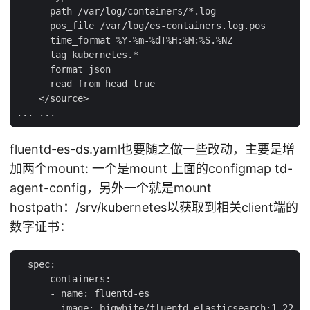
      path /var/log/containers/*.log

      pos_file /var/log/es-containers.log.pos

      time_format %Y-%m-%dT%H:%M:%S.%NZ

      tag kubernetes.*

      format json

      read_from_head true

    </source>

fluentd-es-ds.yaml也要随之做一些改动，主要是增
加两个mount: 一个是mount 上面的configmap td-
agent-config，另外一个就是mount
hostpath：/srv/kubernetes以获取到相关client端的
数字证书：
  spec:

      containers:

      - name: fluentd-es

        image: bigwhite/fluentd-elasticsearch:1.22
