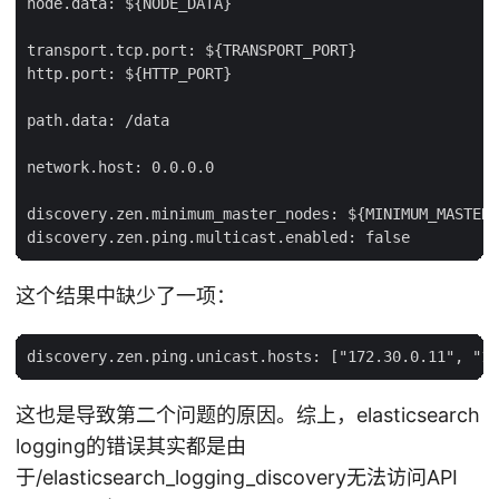
node.data: ${NODE_DATA}

transport.tcp.port: ${TRANSPORT_PORT}

http.port: ${HTTP_PORT}

path.data: /data

network.host: 0.0.0.0

discovery.zen.minimum_master_nodes: ${MINIMUM_MASTER_
这个结果中缺少了一项：
这也是导致第二个问题的原因。综上，elasticsearch
logging的错误其实都是由
于/elasticsearch_logging_discovery无法访问API