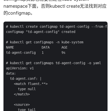
namespace下面，否则kubectl create无法找到对应
的configmap。
# kubectl create configmap td-agent-config --from-fil
configmap "td-agent-config" created

# kubectl get configmaps -n kube-system

NAME              DATA      AGE

td-agent-config   1         9s

# kubectl get configmaps td-agent-config -o yaml

apiVersion: v1

data:

  td-agent.conf: |

    <match fluent.**>

      type null

    </match>

    <source>

      type tail
