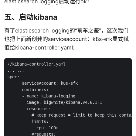
elasticsearch logging启动运行ok！
五、启动kibana
有了elasticsearch logging的“前车之鉴”，这次我们
也把上面新创建的serviceaccount：k8s-efk显式赋
值给kibana-controller.yaml:
//kibana-controller.yaml

... ...

spec:

      serviceAccount: k8s-efk

      containers:

      - name: kibana-logging

        image: bigwhite/kibana:v4.6.1-1

        resources:

          # keep request = limit to keep this contain
          limits:

            cpu: 100m

          #requests:
