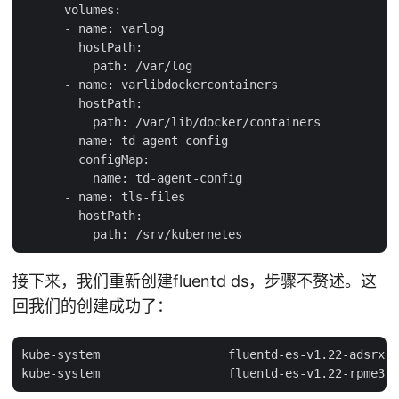
      volumes:

      - name: varlog

        hostPath:

          path: /var/log

      - name: varlibdockercontainers

        hostPath:

          path: /var/lib/docker/containers

      - name: td-agent-config

        configMap:

          name: td-agent-config

      - name: tls-files

        hostPath:

接下来，我们重新创建fluentd ds，步骤不赘述。这
回我们的创建成功了：
kube-system                  fluentd-es-v1.22-adsrx  