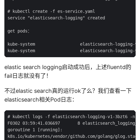
# kubectl create -f es-service.yaml

service "elasticsearch-logging" created

get pods：

kube-system                  elasticsearch-logging-v1
elastic search logging启动成功后，上述fluentd的
fail日志就没有了！
不过elastic search真的运行ok了么？我们查看一下
elasticsearch相关Pod日志：
# kubectl logs -f elasticsearch-logging-v1-3bzt6 -n k
F0302 03:59:41.036697       8 elasticsearch_logging_d
goroutine 1 [running]:

k8s.io/kubernetes/vendor/github.com/golang/glog.stack