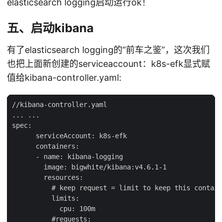
elasticsearch logging启动运行ok！
五、启动kibana
有了elasticsearch logging的“前车之鉴”，这次我们
也把上面新创建的serviceaccount：k8s-efk显式赋
值给kibana-controller.yaml:
//kibana-controller.yaml

... ...

spec:

      serviceAccount: k8s-efk

      containers:

      - name: kibana-logging

        image: bigwhite/kibana:v4.6.1-1

        resources:

          # keep request = limit to keep this contain
          limits:

            cpu: 100m

          #requests:
