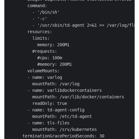
        command:

          - '/bin/sh'

          - '-c'

          - '/usr/sbin/td-agent 2>&1 >> /var/log/flue
        resources:

          limits:

            memory: 200Mi

          #requests:

            #cpu: 100m

            #memory: 200Mi

        volumeMounts:

        - name: varlog

          mountPath: /var/log

        - name: varlibdockercontainers

          mountPath: /var/lib/docker/containers

          readOnly: true

        - name: td-agent-config

          mountPath: /etc/td-agent

        - name: tls-files

          mountPath: /srv/kubernetes

      terminationGracePeriodSeconds: 30
