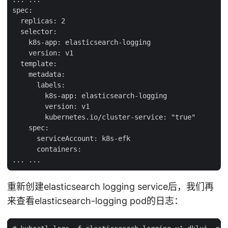
spec:

  replicas: 2

  selector:

    k8s-app: elasticsearch-logging

    version: v1

  template:

    metadata:

      labels:

        k8s-app: elasticsearch-logging

        version: v1

        kubernetes.io/cluster-service: "true"

    spec:

      serviceAccount: k8s-efk

      containers:

重新创建elasticsearch logging service后，我们再
来查看elasticsearch-logging pod的日志：