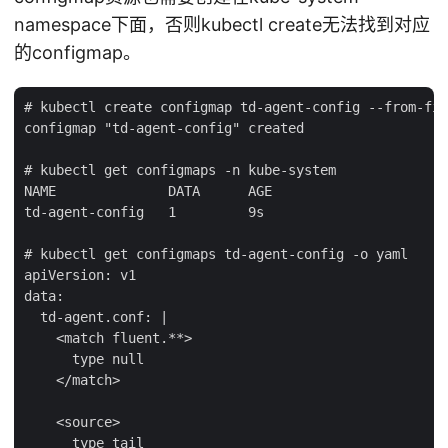
namespace下面，否则kubectl create无法找到对应
的configmap。
# kubectl create configmap td-agent-config --from-fil
configmap "td-agent-config" created

# kubectl get configmaps -n kube-system

NAME              DATA      AGE

td-agent-config   1         9s

# kubectl get configmaps td-agent-config -o yaml

apiVersion: v1

data:

  td-agent.conf: |

    <match fluent.**>

      type null

    </match>

    <source>

      type tail
