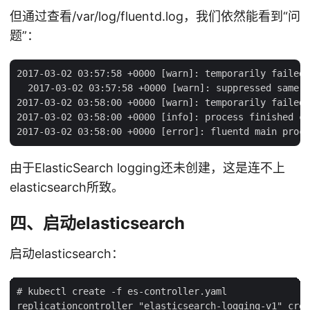
但通过查看/var/log/fluentd.log，我们依然能看到“问
题”：
2017-03-02 03:57:58 +0000 [warn]: temporarily failed 
  2017-03-02 03:57:58 +0000 [warn]: suppressed same s
2017-03-02 03:58:00 +0000 [warn]: temporarily failed 
2017-03-02 03:58:00 +0000 [info]: process finished co
由于ElasticSearch logging还未创建，这是连不上
elasticsearch所致。
四、启动elasticsearch
启动elasticsearch：
# kubectl create -f es-controller.yaml

replicationcontroller "elasticsearch-logging-v1" crea