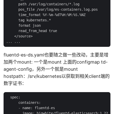
      path /var/log/containers/*.log

      pos_file /var/log/es-containers.log.pos

      time_format %Y-%m-%dT%H:%M:%S.%NZ

      tag kubernetes.*

      format json

      read_from_head true

    </source>

fluentd-es-ds.yaml也要随之做一些改动，主要是增
加两个mount: 一个是mount 上面的configmap td-
agent-config，另外一个就是mount
hostpath：/srv/kubernetes以获取到相关client端的
数字证书：
  spec:

      containers:

      - name: fluentd-es

        image: bigwhite/fluentd-elasticsearch:1.22
