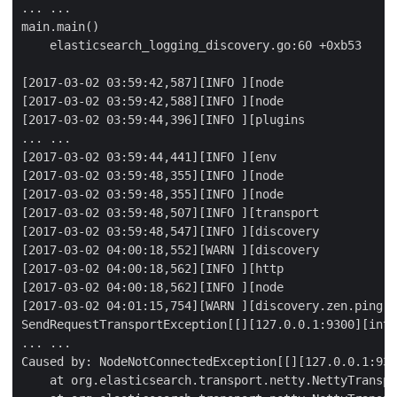
... ...

main.main()

    elasticsearch_logging_discovery.go:60 +0xb53

[2017-03-02 03:59:42,587][INFO ][node                
[2017-03-02 03:59:42,588][INFO ][node                
[2017-03-02 03:59:44,396][INFO ][plugins             
... ...

[2017-03-02 03:59:44,441][INFO ][env                 
[2017-03-02 03:59:48,355][INFO ][node                
[2017-03-02 03:59:48,355][INFO ][node                
[2017-03-02 03:59:48,507][INFO ][transport           
[2017-03-02 03:59:48,547][INFO ][discovery           
[2017-03-02 04:00:18,552][WARN ][discovery           
[2017-03-02 04:00:18,562][INFO ][http                
[2017-03-02 04:00:18,562][INFO ][node                
[2017-03-02 04:01:15,754][WARN ][discovery.zen.ping.u
SendRequestTransportException[[][127.0.0.1:9300][inte
... ...

Caused by: NodeNotConnectedException[[][127.0.0.1:930
    at org.elasticsearch.transport.netty.NettyTranspo