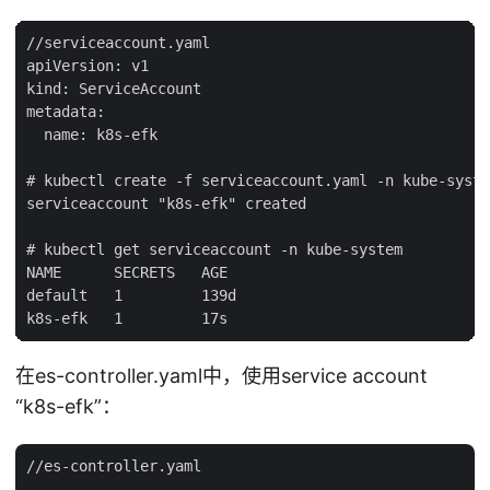
//serviceaccount.yaml

apiVersion: v1

kind: ServiceAccount

metadata:

  name: k8s-efk

# kubectl create -f serviceaccount.yaml -n kube-syste
serviceaccount "k8s-efk" created

# kubectl get serviceaccount -n kube-system

NAME      SECRETS   AGE

default   1         139d

在es-controller.yaml中，使用service account
“k8s-efk”：
//es-controller.yaml

... ...
