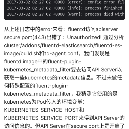
2017-03-02 02:27:02 +0000 [error]: config error file=
2017-03-02 02:27:02 +0000 [info]: process finished co
从上述日志中的error来看：fluentd访问apiserver
secure port(443)出错了：Unauthorized! 通过分析
cluster/addons/fluentd-elasticsearch/fluentd-es-
image/build.sh和td-agent.conf，我们发现是
fluentd image中的
fluent-plugin-
kubernetes_metadata_filter
要去访问API Server以
获取一些kubernetes的metadata信息。不过未做任
何特殊配置的fluent-plugin-
kubernetes_metadata_filter，我猜测它使用的是
kubernetes为Pod传入的环境变量：
KUBERNETES_SERVICE_HOST和
KUBERNETES_SERVICE_PORT来得到API Server的
访问信息的。但API Server在secure port上是开启了