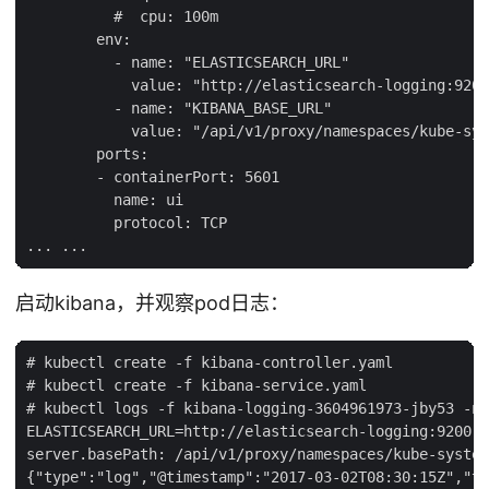
          #  cpu: 100m

        env:

          - name: "ELASTICSEARCH_URL"

            value: "http://elasticsearch-logging:9200
          - name: "KIBANA_BASE_URL"

            value: "/api/v1/proxy/namespaces/kube-sys
        ports:

        - containerPort: 5601

          name: ui

          protocol: TCP

启动kibana，并观察pod日志：
# kubectl create -f kibana-controller.yaml

# kubectl create -f kibana-service.yaml

# kubectl logs -f kibana-logging-3604961973-jby53 -n 
ELASTICSEARCH_URL=http://elasticsearch-logging:9200

server.basePath: /api/v1/proxy/namespaces/kube-system