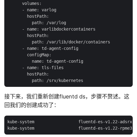
      volumes:

      - name: varlog

        hostPath:

          path: /var/log

      - name: varlibdockercontainers

        hostPath:

          path: /var/lib/docker/containers

      - name: td-agent-config

        configMap:

          name: td-agent-config

      - name: tls-files

        hostPath:

接下来，我们重新创建fluentd ds，步骤不赘述。这
回我们的创建成功了：
kube-system                  fluentd-es-v1.22-adsrx  