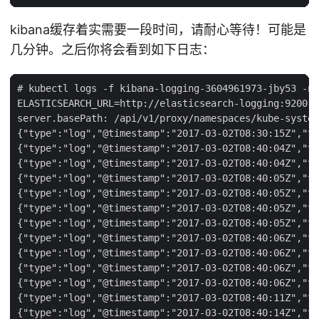
kibana缓存着实需要一段时间，请耐心等待！可能是
几分钟。之后你将会看到如下日志：
# kubectl logs -f kibana-logging-3604961973-jby53 -n 
ELASTICSEARCH_URL=http://elasticsearch-logging:9200

server.basePath: /api/v1/proxy/namespaces/kube-system
{"type":"log","@timestamp":"2017-03-02T08:30:15Z","ta
{"type":"log","@timestamp":"2017-03-02T08:40:04Z","ta
{"type":"log","@timestamp":"2017-03-02T08:40:04Z","ta
{"type":"log","@timestamp":"2017-03-02T08:40:05Z","ta
{"type":"log","@timestamp":"2017-03-02T08:40:05Z","ta
{"type":"log","@timestamp":"2017-03-02T08:40:05Z","ta
{"type":"log","@timestamp":"2017-03-02T08:40:05Z","ta
{"type":"log","@timestamp":"2017-03-02T08:40:06Z","ta
{"type":"log","@timestamp":"2017-03-02T08:40:06Z","ta
{"type":"log","@timestamp":"2017-03-02T08:40:06Z","ta
{"type":"log","@timestamp":"2017-03-02T08:40:06Z","ta
{"type":"log","@timestamp":"2017-03-02T08:40:11Z","ta