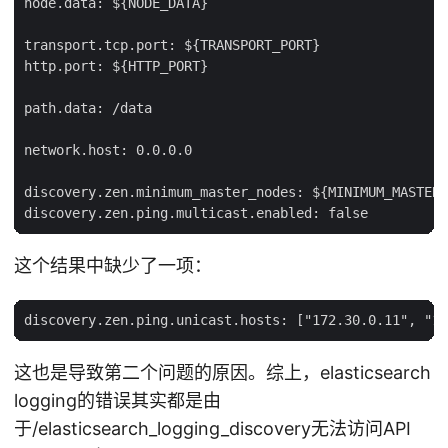
node.data: ${NODE_DATA}

transport.tcp.port: ${TRANSPORT_PORT}

http.port: ${HTTP_PORT}

path.data: /data

network.host: 0.0.0.0

discovery.zen.minimum_master_nodes: ${MINIMUM_MASTER_
这个结果中缺少了一项：
这也是导致第二个问题的原因。综上，elasticsearch
logging的错误其实都是由
于/elasticsearch_logging_discovery无法访问API