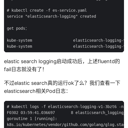
# kubectl create -f es-service.yaml

service "elasticsearch-logging" created

get pods：

kube-system                  elasticsearch-logging-v1
elastic search logging启动成功后，上述fluentd的
fail日志就没有了！
不过elastic search真的运行ok了么？我们查看一下
elasticsearch相关Pod日志：
# kubectl logs -f elasticsearch-logging-v1-3bzt6 -n k
F0302 03:59:41.036697       8 elasticsearch_logging_d
goroutine 1 [running]:

k8s.io/kubernetes/vendor/github.com/golang/glog.stack