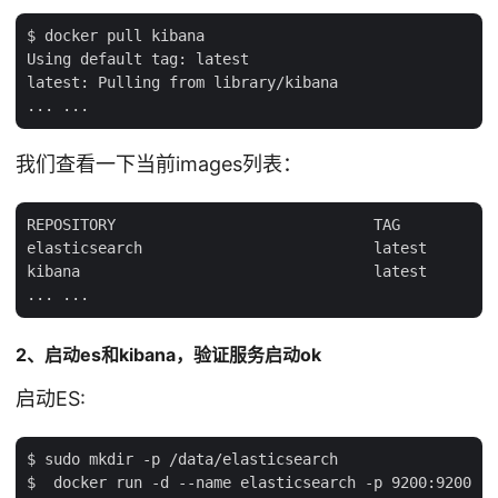
$ docker pull kibana

Using default tag: latest

latest: Pulling from library/kibana

我们查看一下当前images列表：
REPOSITORY                             TAG           
elasticsearch                          latest        
kibana                                 latest        
2、启动es和kibana，验证服务启动ok
启动ES:
$ sudo mkdir -p /data/elasticsearch

$  docker run -d --name elasticsearch -p 9200:9200 -v