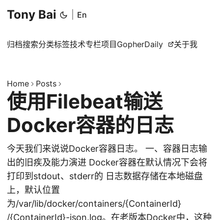
Tony Bai
|
En
归档
搜索
分类
标签
技术专栏
项目
GopherDaily
关于我
Home
Posts
使用Filebeat输送
Docker容器的日志
今天我们来说说Docker容器日志。 一、容器日志输
出的旧疾及能力演进 Docker容器在默认情况下会将
打印到stdout、stderr的 日志数据存储在本地磁盘
上，默认位置
为/var/lib/docker/containers/{ContainerId}
/{ContainerId}-json.log。在老版本Docker中，这种