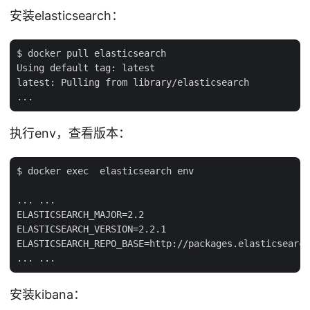
安装elasticsearch：
$ docker pull elasticsearch

Using default tag: latest

latest: Pulling from library/elasticsearch

执行env，查看版本：
$ docker exec  elasticsearch env

... ...

ELASTICSEARCH_MAJOR=2.2

ELASTICSEARCH_VERSION=2.2.1

ELASTICSEARCH_REPO_BASE=http://packages.elasticsearch
安装kibana：