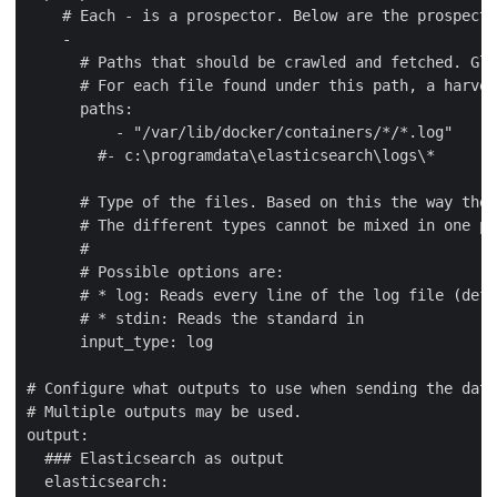
    # Each - is a prospector. Below are the prospecto
    -

      # Paths that should be crawled and fetched. Glo
      # For each file found under this path, a harves
      paths:

          - "/var/lib/docker/containers/*/*.log"

        #- c:\programdata\elasticsearch\logs\*

      # Type of the files. Based on this the way the 
      # The different types cannot be mixed in one pr
      #

      # Possible options are:

      # * log: Reads every line of the log file (defa
      # * stdin: Reads the standard in

      input_type: log

# Configure what outputs to use when sending the data
# Multiple outputs may be used.

output:

  ### Elasticsearch as output

  elasticsearch:
