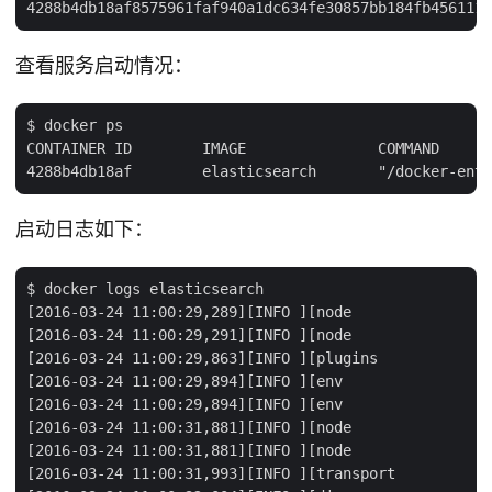
查看服务启动情况：
$ docker ps

CONTAINER ID        IMAGE               COMMAND      
启动日志如下：
$ docker logs elasticsearch

[2016-03-24 11:00:29,289][INFO ][node                
[2016-03-24 11:00:29,291][INFO ][node                
[2016-03-24 11:00:29,863][INFO ][plugins             
[2016-03-24 11:00:29,894][INFO ][env                 
[2016-03-24 11:00:29,894][INFO ][env                 
[2016-03-24 11:00:31,881][INFO ][node                
[2016-03-24 11:00:31,881][INFO ][node                
[2016-03-24 11:00:31,993][INFO ][transport           