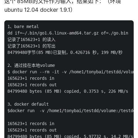
这个 85MB的文件作为输入，结果如下：（环境
ubuntu 12.04 docker 1.9.1）
1、bare metal

dd if=~/.bin/go1.6.linux-amd64.tar.gz of=./go.bin

记录了165623+1 的读入

记录了165623+1 的写出

84799480字节(85 MB)已复制，0.426716 秒，199 MB/秒

2、通过挂在本地volume

$ docker run --rm -it -v /home1/tonybai/testdd/volume
165623+1 records in

165623+1 records out

84799480 bytes (85 MB) copied, 0.3753 s, 226 MB/s

3、docker default

$docker run  -v /home1/tonybai/testdd/volume:/testdd 
165623+1 records in

165623+1 records out

84799480 bytes (85 MB) copied, 5.97732 s, 14.2 MB/s
