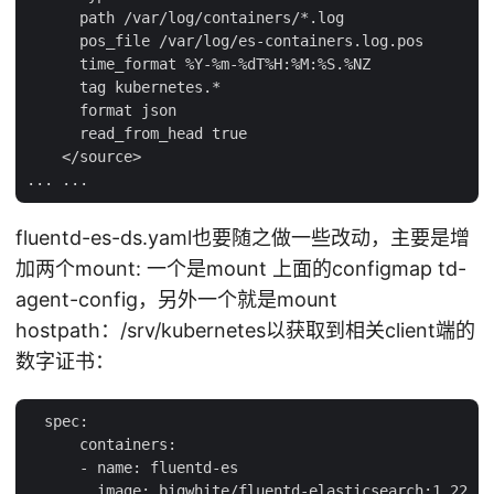
      path /var/log/containers/*.log

      pos_file /var/log/es-containers.log.pos

      time_format %Y-%m-%dT%H:%M:%S.%NZ

      tag kubernetes.*

      format json

      read_from_head true

    </source>

fluentd-es-ds.yaml也要随之做一些改动，主要是增
加两个mount: 一个是mount 上面的configmap td-
agent-config，另外一个就是mount
hostpath：/srv/kubernetes以获取到相关client端的
数字证书：
  spec:

      containers:

      - name: fluentd-es

        image: bigwhite/fluentd-elasticsearch:1.22
