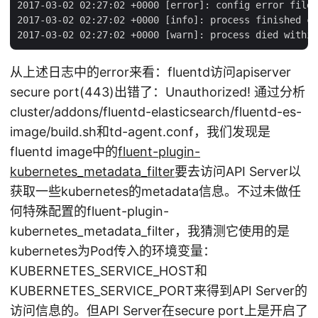
2017-03-02 02:27:02 +0000 [error]: config error file=
2017-03-02 02:27:02 +0000 [info]: process finished co
从上述日志中的error来看：fluentd访问apiserver
secure port(443)出错了：Unauthorized! 通过分析
cluster/addons/fluentd-elasticsearch/fluentd-es-
image/build.sh和td-agent.conf，我们发现是
fluentd image中的
fluent-plugin-
kubernetes_metadata_filter
要去访问API Server以
获取一些kubernetes的metadata信息。不过未做任
何特殊配置的fluent-plugin-
kubernetes_metadata_filter，我猜测它使用的是
kubernetes为Pod传入的环境变量：
KUBERNETES_SERVICE_HOST和
KUBERNETES_SERVICE_PORT来得到API Server的
访问信息的。但API Server在secure port上是开启了