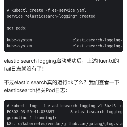
# kubectl create -f es-service.yaml

service "elasticsearch-logging" created

get pods：

kube-system                  elasticsearch-logging-v1
elastic search logging启动成功后，上述fluentd的
fail日志就没有了！
不过elastic search真的运行ok了么？我们查看一下
elasticsearch相关Pod日志：
# kubectl logs -f elasticsearch-logging-v1-3bzt6 -n k
F0302 03:59:41.036697       8 elasticsearch_logging_d
goroutine 1 [running]:

k8s.io/kubernetes/vendor/github.com/golang/glog.stack