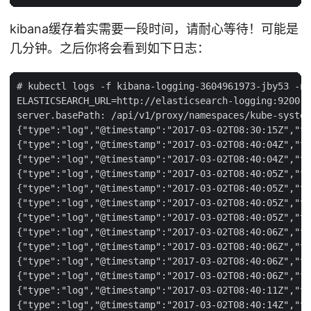
kibana缓存着实需要一段时间，请耐心等待！可能是
几分钟。之后你将会看到如下日志：
# kubectl logs -f kibana-logging-3604961973-jby53 -n 
ELASTICSEARCH_URL=http://elasticsearch-logging:9200

server.basePath: /api/v1/proxy/namespaces/kube-system
{"type":"log","@timestamp":"2017-03-02T08:30:15Z","ta
{"type":"log","@timestamp":"2017-03-02T08:40:04Z","ta
{"type":"log","@timestamp":"2017-03-02T08:40:04Z","ta
{"type":"log","@timestamp":"2017-03-02T08:40:05Z","ta
{"type":"log","@timestamp":"2017-03-02T08:40:05Z","ta
{"type":"log","@timestamp":"2017-03-02T08:40:05Z","ta
{"type":"log","@timestamp":"2017-03-02T08:40:05Z","ta
{"type":"log","@timestamp":"2017-03-02T08:40:06Z","ta
{"type":"log","@timestamp":"2017-03-02T08:40:06Z","ta
{"type":"log","@timestamp":"2017-03-02T08:40:06Z","ta
{"type":"log","@timestamp":"2017-03-02T08:40:06Z","ta
{"type":"log","@timestamp":"2017-03-02T08:40:11Z","ta