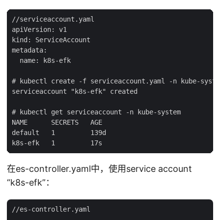
//serviceaccount.yaml

apiVersion: v1

kind: ServiceAccount

metadata:

  name: k8s-efk

# kubectl create -f serviceaccount.yaml -n kube-syste
serviceaccount "k8s-efk" created

# kubectl get serviceaccount -n kube-system

NAME      SECRETS   AGE

default   1         139d

在es-controller.yaml中，使用service account
“k8s-efk”：
//es-controller.yaml

... ...
