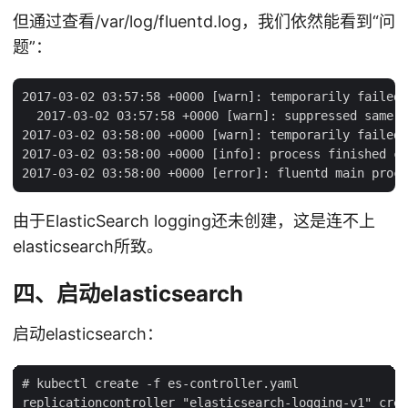
但通过查看/var/log/fluentd.log，我们依然能看到“问
题”：
2017-03-02 03:57:58 +0000 [warn]: temporarily failed 
  2017-03-02 03:57:58 +0000 [warn]: suppressed same s
2017-03-02 03:58:00 +0000 [warn]: temporarily failed 
2017-03-02 03:58:00 +0000 [info]: process finished co
由于ElasticSearch logging还未创建，这是连不上
elasticsearch所致。
四、启动elasticsearch
启动elasticsearch：
# kubectl create -f es-controller.yaml

replicationcontroller "elasticsearch-logging-v1" crea