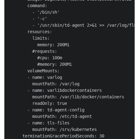
        command:

          - '/bin/sh'

          - '-c'

          - '/usr/sbin/td-agent 2>&1 >> /var/log/flue
        resources:

          limits:

            memory: 200Mi

          #requests:

            #cpu: 100m

            #memory: 200Mi

        volumeMounts:

        - name: varlog

          mountPath: /var/log

        - name: varlibdockercontainers

          mountPath: /var/lib/docker/containers

          readOnly: true

        - name: td-agent-config

          mountPath: /etc/td-agent

        - name: tls-files

          mountPath: /srv/kubernetes

      terminationGracePeriodSeconds: 30
