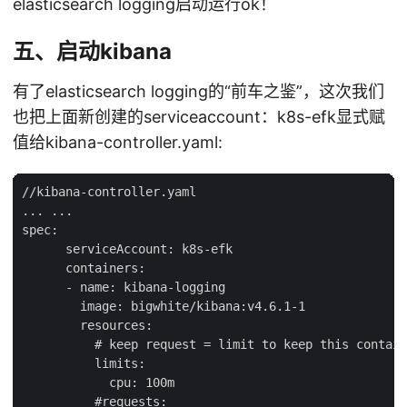
elasticsearch logging启动运行ok！
五、启动kibana
有了elasticsearch logging的“前车之鉴”，这次我们
也把上面新创建的serviceaccount：k8s-efk显式赋
值给kibana-controller.yaml:
//kibana-controller.yaml

... ...

spec:

      serviceAccount: k8s-efk

      containers:

      - name: kibana-logging

        image: bigwhite/kibana:v4.6.1-1

        resources:

          # keep request = limit to keep this contain
          limits:

            cpu: 100m

          #requests:
