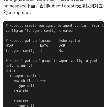
namespace下面，否则kubectl create无法找到对应
的configmap。
# kubectl create configmap td-agent-config --from-fil
configmap "td-agent-config" created

# kubectl get configmaps -n kube-system

NAME              DATA      AGE

td-agent-config   1         9s

# kubectl get configmaps td-agent-config -o yaml

apiVersion: v1

data:

  td-agent.conf: |

    <match fluent.**>

      type null

    </match>

    <source>

      type tail
