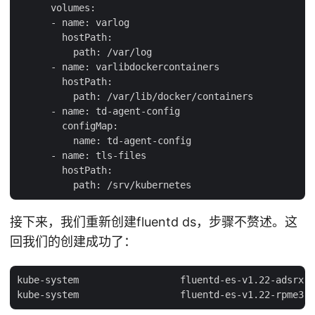
      volumes:

      - name: varlog

        hostPath:

          path: /var/log

      - name: varlibdockercontainers

        hostPath:

          path: /var/lib/docker/containers

      - name: td-agent-config

        configMap:

          name: td-agent-config

      - name: tls-files

        hostPath:

接下来，我们重新创建fluentd ds，步骤不赘述。这
回我们的创建成功了：
kube-system                  fluentd-es-v1.22-adsrx  