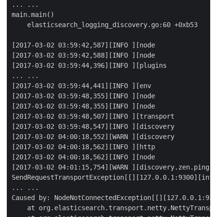
... ...

main.main()

    elasticsearch_logging_discovery.go:60 +0xb53

[2017-03-02 03:59:42,587][INFO ][node                
[2017-03-02 03:59:42,588][INFO ][node                
[2017-03-02 03:59:44,396][INFO ][plugins             
... ...

[2017-03-02 03:59:44,441][INFO ][env                 
[2017-03-02 03:59:48,355][INFO ][node                
[2017-03-02 03:59:48,355][INFO ][node                
[2017-03-02 03:59:48,507][INFO ][transport           
[2017-03-02 03:59:48,547][INFO ][discovery           
[2017-03-02 04:00:18,552][WARN ][discovery           
[2017-03-02 04:00:18,562][INFO ][http                
[2017-03-02 04:00:18,562][INFO ][node                
[2017-03-02 04:01:15,754][WARN ][discovery.zen.ping.u
SendRequestTransportException[[][127.0.0.1:9300][inte
... ...

Caused by: NodeNotConnectedException[[][127.0.0.1:930
    at org.elasticsearch.transport.netty.NettyTranspo