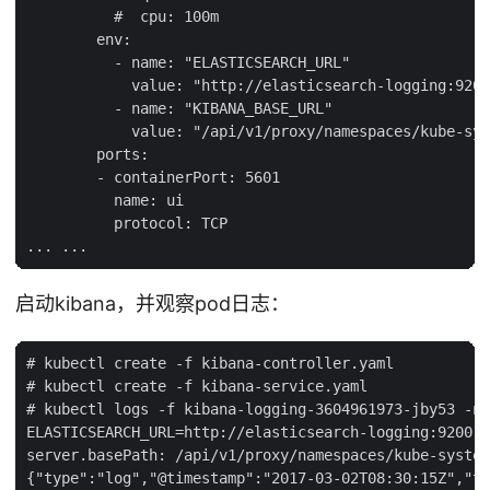
          #  cpu: 100m

        env:

          - name: "ELASTICSEARCH_URL"

            value: "http://elasticsearch-logging:9200
          - name: "KIBANA_BASE_URL"

            value: "/api/v1/proxy/namespaces/kube-sys
        ports:

        - containerPort: 5601

          name: ui

          protocol: TCP

启动kibana，并观察pod日志：
# kubectl create -f kibana-controller.yaml

# kubectl create -f kibana-service.yaml

# kubectl logs -f kibana-logging-3604961973-jby53 -n 
ELASTICSEARCH_URL=http://elasticsearch-logging:9200

server.basePath: /api/v1/proxy/namespaces/kube-system