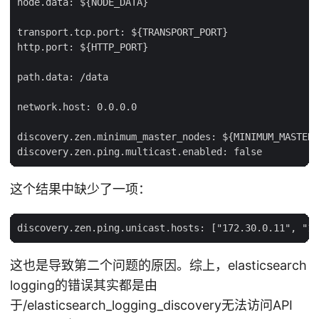
node.data: ${NODE_DATA}

transport.tcp.port: ${TRANSPORT_PORT}

http.port: ${HTTP_PORT}

path.data: /data

network.host: 0.0.0.0

discovery.zen.minimum_master_nodes: ${MINIMUM_MASTER_
这个结果中缺少了一项：
这也是导致第二个问题的原因。综上，elasticsearch
logging的错误其实都是由
于/elasticsearch_logging_discovery无法访问API