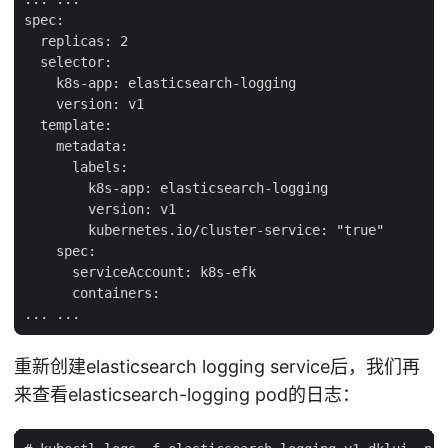
spec:

  replicas: 2

  selector:

    k8s-app: elasticsearch-logging

    version: v1

  template:

    metadata:

      labels:

        k8s-app: elasticsearch-logging

        version: v1

        kubernetes.io/cluster-service: "true"

    spec:

      serviceAccount: k8s-efk

      containers:

重新创建elasticsearch logging service后，我们再
来查看elasticsearch-logging pod的日志：