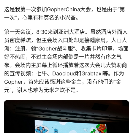
这是我第一次参加GopherChina大会，也是由于“第
一次”，心里有种莫名的小兴奋。
第一天会议，8:30来到亚洲大酒店。虽然酒店外面人
员密度稀疏，但主会场入口处却是接踵摩肩，人山人
海：注册、领“Gopher战斗服”、收集卡片印章，场面
好不热闹，不过主会场内部倒是一片井然有序之气
象。会场内主屏幕上循环播放着这次大会几大赞助商
的宣传视频：
七牛
、
Daocloud
和
Grabtaxi
等。作为
Gopher，首先应该感谢这些金主，没有他们的”金
元”，谢大也难为无米之炊不是。