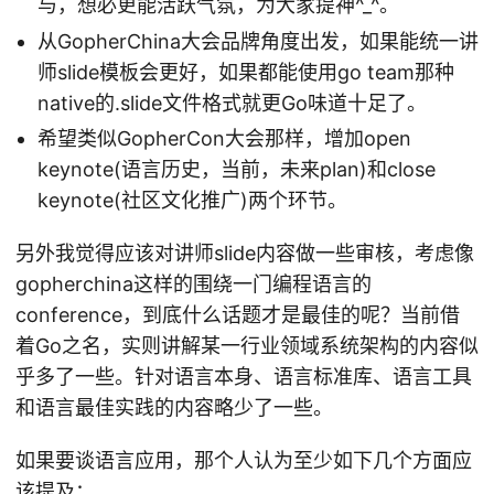
与，想必更能活跃气氛，为大家提神^_^。
从GopherChina大会品牌角度出发，如果能统一讲
师slide模板会更好，如果都能使用go team那种
native的.slide文件格式就更Go味道十足了。
希望类似GopherCon大会那样，增加open
keynote(语言历史，当前，未来plan)和close
keynote(社区文化推广)两个环节。
另外我觉得应该对讲师slide内容做一些审核，考虑像
gopherchina这样的围绕一门编程语言的
conference，到底什么话题才是最佳的呢？当前借
着Go之名，实则讲解某一行业领域系统架构的内容似
乎多了一些。针对语言本身、语言标准库、语言工具
和语言最佳实践的内容略少了一些。
如果要谈语言应用，那个人认为至少如下几个方面应
该提及：