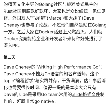
的精英文化主导的Golang社区与纯粹美式民主的
Rust社区到底孰好孰坏，大家也是众说纷纭，见仁见
智。外国友人“马尾辫”(Marcel)和大胡子(Dave
Cheney)也参与了论战，不过他们自然是站在Golang
一方。之后大家在
Docker
话题上又燃战火，人们就
Docker究竟能给企业和开发者带来何种好处进行了
深入PK。
第二天
Dave Cheney
的”Writing High Performance Go”：
Dave Cheney不愧为Go语言的知名布道师，这个
topic“编程哲学”与实践并存，干货满满，估计事后消
化也需要很长时间。值得一提的是本次大会只有
Dave的slide是采用Go team常用的
.slide格式文件
制
作的，赶脚非常go native。