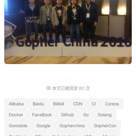
本文已被阅读
80
次
Alibaba
Baidu
Bilibili
CDN
CI
Coreos
Docker
FaceBook
Github
Go
Golang
Gomobile
Google
Gopherchina
GopherCon