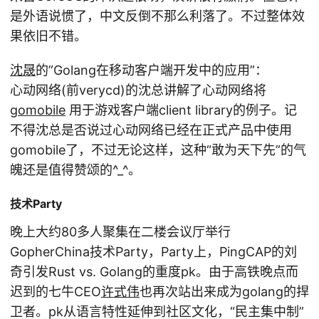
是外语说惯了，中文反倒不那么利落了。不过整体效
果依旧不错。
沈晟
的”Golang在移动客户端开发中的应用”：
心动网络(前verycd)的沈总讲解了心动网络将
gomobile
用于游戏客户端client library的例子。记
不得沈总是否说过心动网络已经在正式产品中使用
gomobile了，不过无论这样，这种“敢为天下先”的气
魄还是值得赞颂的^_^。
技术Party
晚上大约80多人聚集在二楼会议厅举行
GopherChina技术Party，Party上，PingCAP的刘
奇引发Rust vs. Golang的重度pk。由于高铁晚点而
迟到的七牛CEO
许式伟
也再次站出来成为golang的捍
卫者。pk从语言特性延伸到社区文化，“民主集中制”