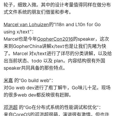
轮子，细致入微。其中的设计考量值得同样在做分布
式文件系统的朋友们借鉴和参考。
Marcel van Lohuizen
的”I18n and L10n for Go
using x/text”：
Marcel也是今年
GopherCon2016
的speaker，这次
来到GopherChina讲解x/text也是让我们先睹为快
了。Marcel 对x/text进行了详尽的分类讲解，以及给
出当前状态、todo 以及 plan。内容结构很有外国
speaker共同具备的那些特点。
米嘉
的”Go build web”：
对Go web dev进行了庖丁解牛，Go味儿十足。现场
的很多web dev都反映很有赶脚。
邓洪超
的“Go在分布式系统的性能调试和优化”：
来自CoreOS的邓洪超很萌，演讲很有激情。但也许