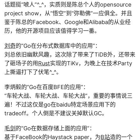
话题挺“唬人”^_^，实质则是陈总个人的opensource
project show，从“悟空”到“弥勒佛”一应俱全。并且
鉴于陈总的Facebook、Google和Alibaba的从业经
历，他的开源项目应该值得学习一番。
刘奇
的“Go在分布式数据库中的应用”：
刘总依旧幽默风趣，这次除了带来了TiDB外，还带来
了砸场子的用
Rust
实现的TiKv，为晚上在技术Party
上撕逼打下了伏笔^_^。
李炳毅的“Go在百度BFE的应用”：
“车轮大战、车轮大战、车轮大战”，重要的事情说三
遍！不过这仅是go在baidu特定场景应用下的
tradeoff。个人倒是不建议关掉默认GC。
毛剑
的“Go在数据存储上面的应用”：
基于FaceBook的Haystack paper，为
B站
造的一个