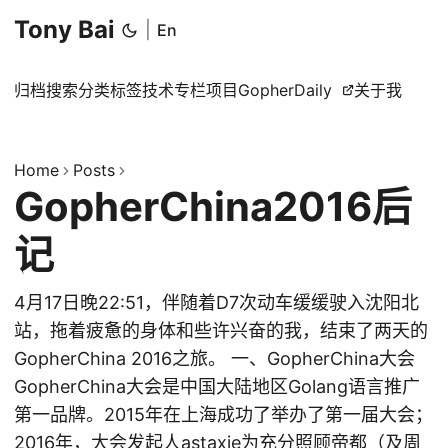
Tony Bai
|
En
归档
搜索
分类
标签
技术专栏
项目
GopherDaily
关于我
Home
Posts
GopherChina2016后
记
4月17日晚22:51，伴随着D7次动车缓缓驶入沈阳北
站，拖着疲惫的身体和些许兴奋的我，结束了两天的
GopherChina 2016之旅。 一、GopherChina大会
GopherChina大会是中国大陆地区Golang语言推广
第一品牌。2015年在上海成功了举办了第一届大会；
2016年，大会发起人astaxie为充分照顾帝都（及周