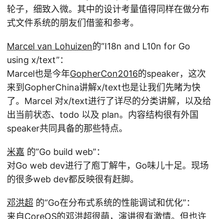
轮子，细致入微。其中的设计考量值得同样在做分布
式文件系统的朋友们借鉴和参考。
Marcel van Lohuizen
的”I18n and L10n for Go
using x/text”：
Marcel也是今年
GopherCon2016
的speaker，这次
来到GopherChina讲解x/text也是让我们先睹为快
了。Marcel 对x/text进行了详尽的分类讲解，以及给
出当前状态、todo 以及 plan。内容结构很有外国
speaker共同具备的那些特点。
米嘉
的”Go build web”：
对Go web dev进行了庖丁解牛，Go味儿十足。现场
的很多web dev都反映很有赶脚。
邓洪超
的“Go在分布式系统的性能调试和优化”：
来自CoreOS的邓洪超很萌，演讲很有激情。但也许