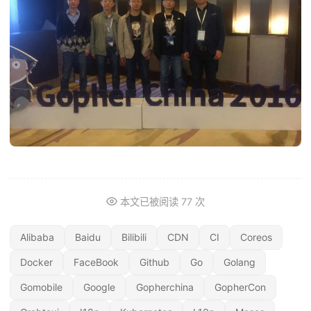
本文已被阅读
77
次
Alibaba
Baidu
Bilibili
CDN
CI
Coreos
Docker
FaceBook
Github
Go
Golang
Gomobile
Google
Gopherchina
GopherCon