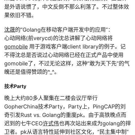
是外语说惯了，中文反倒不那么利落了。不过整体效
果依旧不错。
沈晟
的”Golang在移动客户端开发中的应用”：
心动网络(前verycd)的沈总讲解了心动网络将
gomobile
用于游戏客户端client library的例子。记
不得沈总是否说过心动网络已经在正式产品中使用
gomobile了，不过无论这样，这种“敢为天下先”的气
魄还是值得赞颂的^_^。
技术Party
晚上大约80多人聚集在二楼会议厅举行
GopherChina技术Party，Party上，PingCAP的刘
奇引发Rust vs. Golang的重度pk。由于高铁晚点而
迟到的七牛CEO
许式伟
也再次站出来成为golang的捍
卫者。pk从语言特性延伸到社区文化，“民主集中制”