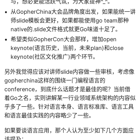
与，想必更能活跃气氛，为大家提神^_^。
从GopherChina大会品牌角度出发，如果能统一讲
师slide模板会更好，如果都能使用go team那种
native的.slide文件格式就更Go味道十足了。
希望类似GopherCon大会那样，增加open
keynote(语言历史，当前，未来plan)和close
keynote(社区文化推广)两个环节。
另外我觉得应该对讲师slide内容做一些审核，考虑像
gopherchina这样的围绕一门编程语言的
conference，到底什么话题才是最佳的呢？当前借
着Go之名，实则讲解某一行业领域系统架构的内容似
乎多了一些。针对语言本身、语言标准库、语言工具
和语言最佳实践的内容略少了一些。
如果要谈语言应用，那个人认为至少如下几个方面应
该提及：