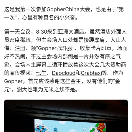
这是我第一次参加GopherChina大会，也是由于“第
一次”，心里有种莫名的小兴奋。
第一天会议，8:30来到亚洲大酒店。虽然酒店外面人
员密度稀疏，但主会场入口处却是接踵摩肩，人山人
海：注册、领“Gopher战斗服”、收集卡片印章，场面
好不热闹，不过主会场内部倒是一片井然有序之气
象。会场内主屏幕上循环播放着这次大会几大赞助商
的宣传视频：
七牛
、
Daocloud
和
Grabtaxi
等。作为
Gopher，首先应该感谢这些金主，没有他们的”金
元”，谢大也难为无米之炊不是。