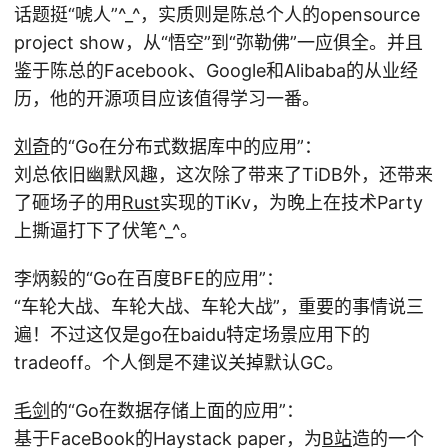
话题挺“唬人”^_^，实质则是陈总个人的opensource
project show，从“悟空”到“弥勒佛”一应俱全。并且
鉴于陈总的Facebook、Google和Alibaba的从业经
历，他的开源项目应该值得学习一番。
刘奇
的“Go在分布式数据库中的应用”：
刘总依旧幽默风趣，这次除了带来了TiDB外，还带来
了砸场子的用
Rust
实现的TiKv，为晚上在技术Party
上撕逼打下了伏笔^_^。
李炳毅的“Go在百度BFE的应用”：
“车轮大战、车轮大战、车轮大战”，重要的事情说三
遍！不过这仅是go在baidu特定场景应用下的
tradeoff。个人倒是不建议关掉默认GC。
毛剑
的“Go在数据存储上面的应用”：
基于FaceBook的Haystack paper，为
B站
造的一个