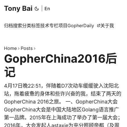
Tony Bai
|
En
归档
搜索
分类
标签
技术专栏
项目
GopherDaily
关于我
Home
Posts
GopherChina2016后
记
4月17日晚22:51，伴随着D7次动车缓缓驶入沈阳北
站，拖着疲惫的身体和些许兴奋的我，结束了两天的
GopherChina 2016之旅。 一、GopherChina大会
GopherChina大会是中国大陆地区Golang语言推广
第一品牌。2015年在上海成功了举办了第一届大会；
2016年，大会发起人astaxie为充分照顾帝都（及周