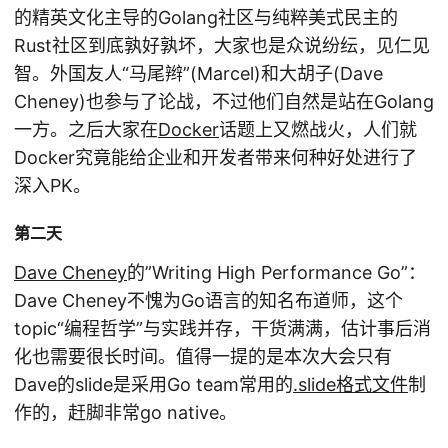
的精英文化主导的Golang社区与纯粹美式民主的
Rust社区到底孰好孰坏，大家也是众说纷纭，见仁见
智。外国友人“马尾辫”(Marcel)和大胡子(Dave
Cheney)也参与了论战，不过他们自然是站在Golang
一方。之后大家在
Docker
话题上又燃战火，人们就
Docker究竟能给企业和开发者带来何种好处进行了
深入PK。
第二天
Dave Cheney
的”Writing High Performance Go”：
Dave Cheney不愧为Go语言的知名布道师，这个
topic“编程哲学”与实践并存，干货满满，估计事后消
化也需要很长时间。值得一提的是本次大会只有
Dave的slide是采用Go team常用的
.slide格式文件
制
作的，赶脚非常go native。