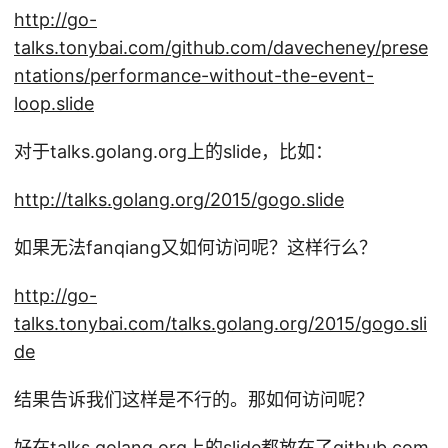
http://go-
talks.tonybai.com/github.com/davecheney/prese
ntations/performance-without-the-event-
loop.slide
对于talks.golang.org上的slide，比如：
http://talks.golang.org/2015/gogo.slide
如果无法fanqiang又如何访问呢？这样行么？
http://go-
talks.tonybai.com/talks.golang.org/2015/gogo.sli
de
结果告诉我们这样是不行的。那如何访问呢？
好在talks.golang.org上的slide都放在了github.com