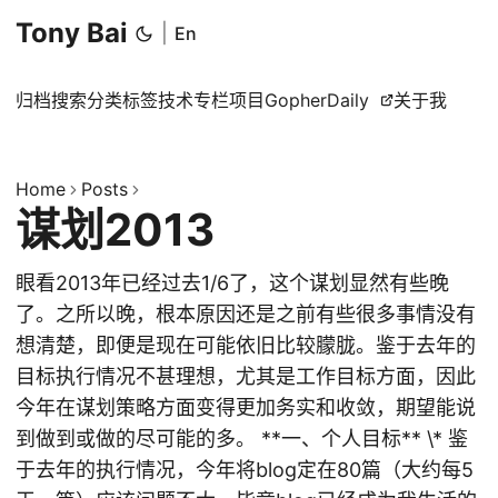
Tony Bai
|
En
归档
搜索
分类
标签
技术专栏
项目
GopherDaily
关于我
Home
Posts
谋划2013
眼看2013年已经过去1/6了，这个谋划显然有些晚
了。之所以晚，根本原因还是之前有些很多事情没有
想清楚，即便是现在可能依旧比较朦胧。鉴于去年的
目标执行情况不甚理想，尤其是工作目标方面，因此
今年在谋划策略方面变得更加务实和收敛，期望能说
到做到或做的尽可能的多。 **一、个人目标** \* 鉴
于去年的执行情况，今年将blog定在80篇（大约每5