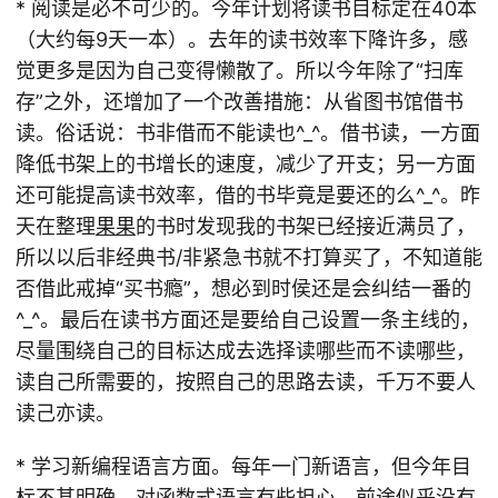
* 阅读是必不可少的。今年计划将读书目标定在40本
（大约每9天一本）。去年的读书效率下降许多，感
觉更多是因为自己变得懒散了。所以今年除了“扫库
存”之外，还增加了一个改善措施：从省图书馆借书
读。俗话说：书非借而不能读也^_^。借书读，一方面
降低书架上的书增长的速度，减少了开支；另一方面
还可能提高读书效率，借的书毕竟是要还的么^_^。昨
天在整理
果果
的书时发现我的书架已经接近满员了，
所以以后非经典书/非紧急书就不打算买了，不知道能
否借此戒掉“买书瘾”，想必到时侯还是会纠结一番的
^_^。最后在读书方面还是要给自己设置一条主线的，
尽量围绕自己的目标达成去选择读哪些而不读哪些，
读自己所需要的，按照自己的思路去读，千万不要人
读己亦读。
* 学习新编程语言方面。每年一门新语言，但今年目
标不甚明确。对函数式语言有些担心，前途似乎没有