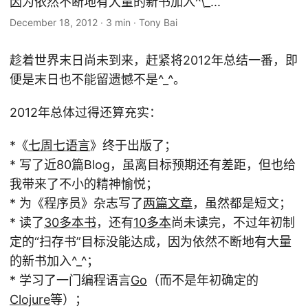
因为依然不断地有大量的新书加入^\_...
December 18, 2012
·
3 min
·
Tony Bai
趁着世界末日尚未到来，赶紧将2012年总结一番，即
便是末日也不能留遗憾不是^_^。
2012年总体过得还算充实：
*《
七周七语言
》终于出版了；
* 写了近80篇Blog，虽离目标预期还有差距，但也给
我带来了不小的精神愉悦；
* 为《程序员》杂志写了
两篇文章
，虽然都是短文；
* 读了
30多本书
，还有
10多本
尚未读完，不过年初制
定的“扫存书”目标没能达成，因为依然不断地有大量
的新书加入^_^；
* 学习了一门编程语言
Go
（而不是年初确定的
Clojure
等）；