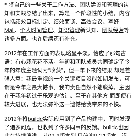
* 将自己的一些关于工作方法、团队建设和管理的认
知和实践总结了出来，算是一个阶段性的小结，内容
包括
绩效目标制定
、
绩效面谈
、
高效会议
、
写好
Mail
、
个人时间管理
、
知识管理
新认知、
团队经营
等
诸多方面。也许后续还有补充。
2012年在工作方面的表现略显平淡。恰应了那句古
语：有心栽花花不活。年初和团队成员共同确定了今
年的年度主题词为“收获”，但一年下来的结果 却是差
强人意：我最重视的一个关键项目没能如期发布，可
谓是今年之最大憾事。我的责任自然不能脱掉，主因
在于我年初过于乐观的估计。至于在其他方 面即便有
较大进展，也无法弥补这一遗憾给我带来的不快。
2012年将
buildc
实际应用到了产品构建中，同时发现
了诸多问题，也收到了许多同事的反馈。buildc也因
此在持续演进，从
0.1.4
版本到 目前的
0.2.1
版本。近