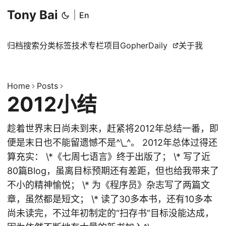
Tony Bai
|
En
归档
搜索
分类
标签
技术专栏
项目
GopherDaily
关于我
Home
Posts
2012小结
趁着世界末日尚未到来，赶紧将2012年总结一番，即
便是末日也不能留遗憾不是^\_^。 2012年总体过得还
算充实： \*《七周七语言》终于出版了； \* 写了近
80篇Blog，虽离目标预期还有差距，但也给我带来了
不小的精神愉悦； \* 为《程序员》杂志写了两篇文
章，虽然都是短文； \* 读了30多本书，还有10多本
尚未读完，不过年初制定的“扫存书”目标没能达成，