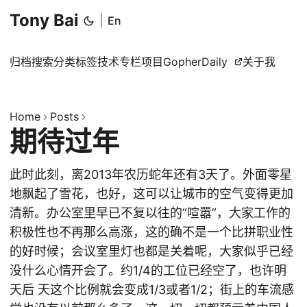
Tony Bai
|
En
归档
搜索
分类
标签
技术专栏
项目
GopherDaily
关于我
Home
Posts
期待过年
此时此刻，离2013年农历蛇年还有3天了。外面零星
地飘起了雪花，也好，这可以让城市的空气变得更加
清新。办公室里早已不复以往的“喧嚣”，大家工作的
积极性也不再那么高涨，这的确不是一个比拼职业性
的好时候；会议室里灯也都是关着呢，大家似乎已经
没什么心情开会了。约1/4的工位已经空了，也许明
天后 天这个比例就会变成1/3或者1/2；街上的车流感