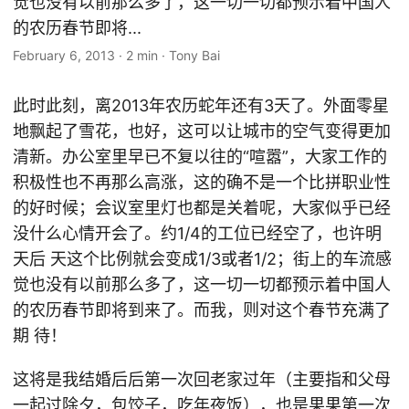
觉也没有以前那么多了，这一切一切都预示着中国人
的农历春节即将...
February 6, 2013
·
2 min
·
Tony Bai
此时此刻，离2013年农历蛇年还有3天了。外面零星
地飘起了雪花，也好，这可以让城市的空气变得更加
清新。办公室里早已不复以往的“喧嚣”，大家工作的
积极性也不再那么高涨，这的确不是一个比拼职业性
的好时候；会议室里灯也都是关着呢，大家似乎已经
没什么心情开会了。约1/4的工位已经空了，也许明
天后 天这个比例就会变成1/3或者1/2；街上的车流感
觉也没有以前那么多了，这一切一切都预示着中国人
的农历春节即将到来了。而我，则对这个春节充满了
期 待！
这将是我结婚后后第一次回老家过年（主要指和父母
一起过除夕，包饺子，吃年夜饭），也是
果果
第一次