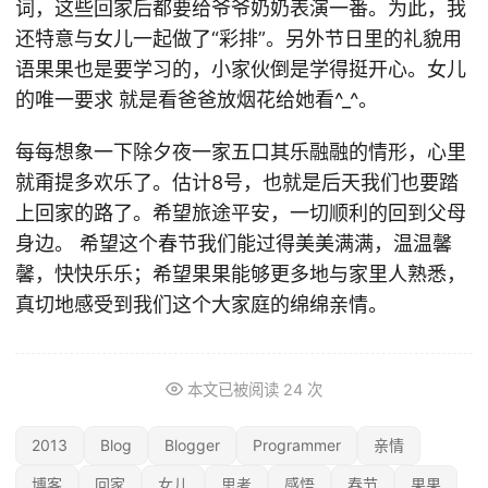
词，这些回家后都要给爷爷奶奶表演一番。为此，我
还特意与女儿一起做了“彩排”。另外节日里的礼貌用
语果果也是要学习的，小家伙倒是学得挺开心。女儿
的唯一要求 就是看爸爸放烟花给她看^_^。
每每想象一下除夕夜一家五口其乐融融的情形，心里
就甭提多欢乐了。估计8号，也就是后天我们也要踏
上回家的路了。希望旅途平安，一切顺利的回到父母
身边。 希望这个春节我们能过得美美满满，温温馨
馨，快快乐乐；希望果果能够更多地与家里人熟悉，
真切地感受到我们这个大家庭的绵绵亲情。
本文已被阅读
24
次
2013
Blog
Blogger
Programmer
亲情
博客
回家
女儿
思考
感悟
春节
果果