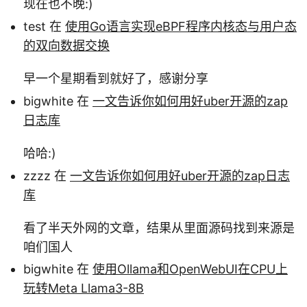
现在也不晚:)
test 在
使用Go语言实现eBPF程序内核态与用户态
的双向数据交换
早一个星期看到就好了，感谢分享
bigwhite 在
一文告诉你如何用好uber开源的zap
日志库
哈哈:)
zzzz 在
一文告诉你如何用好uber开源的zap日志
库
看了半天外网的文章，结果从里面源码找到来源是
咱们国人
bigwhite 在
使用Ollama和OpenWebUI在CPU上
玩转Meta Llama3-8B