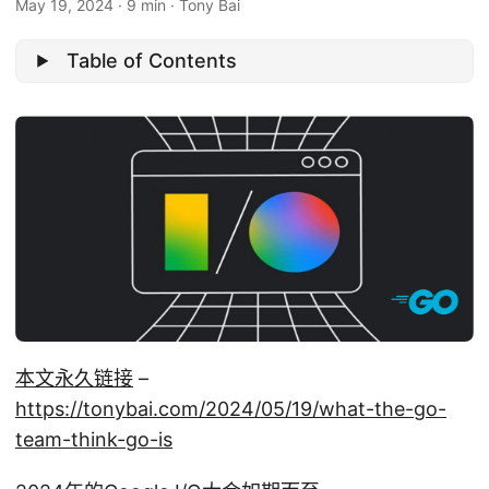
May 19, 2024
·
9 min
·
Tony Bai
Table of Contents
本文永久链接
–
https://tonybai.com/2024/05/19/what-the-go-
team-think-go-is