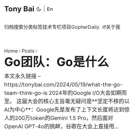
Tony Bai
|
En
归档
搜索
分类
标签
技术专栏
项目
GopherDaily
关于我
Home
Posts
Go团队：Go是什么
本文永久链接 –
https://tonybai.com/2024/05/19/what-the-go-
team-think-go-is 2024年的Google I/O大会如期而
至。 这届大会的核心主旨毫无疑问是**坚定不移的以
AI为中心**：Google先是发布了上下文长度将达到惊
人的200万token的Gemini 1.5 Pro，然后面对
OpenAI GPT-4o的挑衅，谷歌在大会上直接甩...