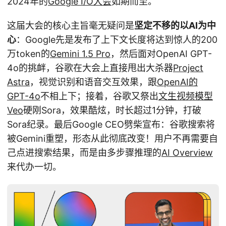
2024年的
Google I/O大会
如期而至。
这届大会的核心主旨毫无疑问是
坚定不移的以AI为中
心
：Google先是发布了上下文长度将达到惊人的200
万token的
Gemini 1.5 Pro
，然后面对OpenAI GPT-
4o的挑衅，谷歌在大会上直接甩出大杀器
Project
Astra
，视觉识别和语音交互效果，跟
OpenAI的
GPT-4o
不相上下；接着，谷歌又祭出
文生视频模型
Veo
硬刚Sora，效果酷炫，时长超过1分钟，打破
Sora纪录。最后Google CEO劈柴宣布：谷歌搜索将
被Gemini重塑，形态从此彻底改变！用户不再需要自
己点进搜索结果，而是由多步骤推理的
AI Overview
来代办一切。