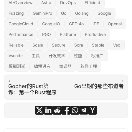
AI-Overview
Astra
DevOps
Efficient
Fuzzing
GeminiPro
Go
Golang
Google
GoogleCloud
GoogleIO
GPT-4o
IDE
Openai
Performance
PGO
Platform
Productive
Reliable
Scale
Secure
Sora
Stable
Veo
Vscode
工具
开发效率
性能
标准库
模糊测试
编程语言
编译器
软件工程
«
»
Gopher的Rust第一
Go早期的那些布道者
课：第一个Rust程序