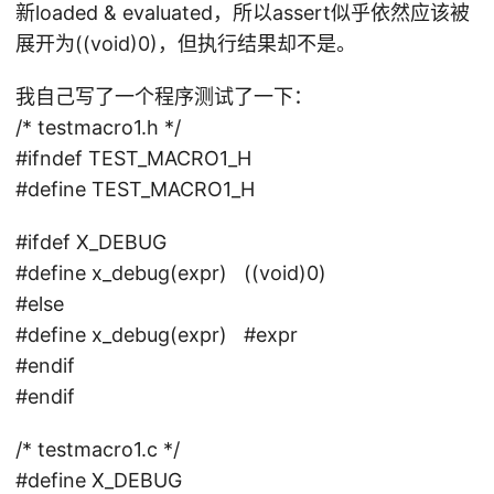
新loaded & evaluated，所以assert似乎依然应该被
展开为((void)0)，但执行结果却不是。
我自己写了一个程序测试了一下：
/* testmacro1.h */
#ifndef TEST_MACRO1_H
#define TEST_MACRO1_H
#ifdef X_DEBUG
#define x_debug(expr) ((void)0)
#else
#define x_debug(expr) #expr
#endif
#endif
/* testmacro1.c */
#define X_DEBUG