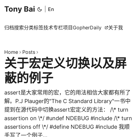
Tony Bai
|
En
归档
搜索
分类
标签
技术专栏
项目
GopherDaily
关于我
Home
Posts
关于宏定义切换以及屏
蔽的例子
assert是大家常用的宏，它的用法相信大家都有所了
解。P.J Plauger的"The C Standard Library"一书中
提到在源代码中切换assert宏定义的方法： /\* turn
assertion on \*/ #undef NDEBUG #include /\* turn
assertions off \*/ #define NDEBUG #include 我顺
手写了一个例子...