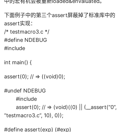
中的宏有机会被重新loaded&envaluated。
下面例子中的第三个assert屏蔽掉了标准库中的
assert实现：
/* testmacro3.c */
#define NDEBUG
#include
int main() {
assert(0); // => ((void)0);
#undef NDEBUG
#include
assert(0); // => (void)((0) || (__assert(“0”,
“testmacro3.c”, 10), 0));
#define assert(exp) (#exp)