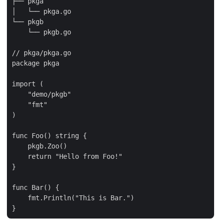
├── pkga

│   └── pkga.go

└── pkgb

    └── pkgb.go

// pkga/pkga.go

package pkga

import (

    "demo/pkgb"

    "fmt"

)

func Foo() string {

    pkgb.Zoo()

    return "Hello from Foo!"

}

func Bar() {

    fmt.Println("This is Bar.")
