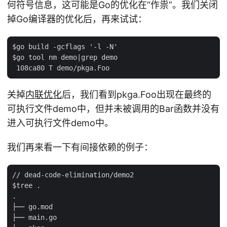
何符号信息，这可能是Go的优化在“作祟”。我们关闭
掉Go编译器的优化后，再来试试：
$go build -gcflags '-l -N'

$go tool nm demo|grep demo

关掉
内联优化
后，我们看到pkga.Foo出现在最终的
可执行文件demo中，但并未被调用的Bar函数并没有
进入可执行文件demo中。
我们再来看一下有间接依赖的例子：
// dead-code-elimination/demo2

$tree .

.

├── go.mod

├── main.go
