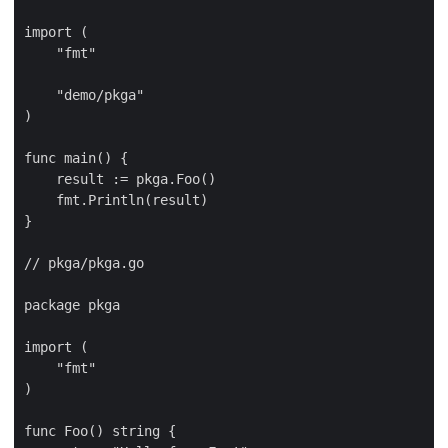
import (

    "fmt"

    "demo/pkga"

)

func main() {

    result := pkga.Foo()

    fmt.Println(result)

}

// pkga/pkga.go

package pkga

import (

    "fmt"

)

func Foo() string {
