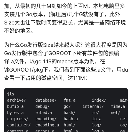
加，从最初的几十M到如今的上百M。本地电脑里多
安装几个Go版本，(解压后)几个G就没有了，此外
Size大也让下载时间变得更长，尤其是一些网络环境
不好的地区。
为什么Go发行版Size越来越大呢？这很大程度是因为
Go发行版中包含了GOROOT下所有软件包的预编
译.a文件，以go 1.19的macos版本为例，在
\
$GOROOT/pkg下，我们看到下面这些.a文件，用du
查看一下占用的磁盘空间，达111M：
$ls

archive/    database/   fmt.a       index/      mime/
bufio.a     debug/      go/     internal/   mime.a   
bytes.a     embed.a     hash/       io/     net/     
compress/   encoding/   hash.a      io.a        net.a
container/  encoding.a  html/       log/        os/  
context.a   errors.a    html.a      log.a       os.a 