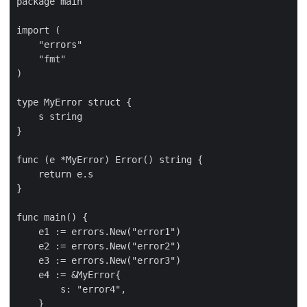
package main

import (

    "errors"

    "fmt"

)

type MyError struct {

    s string

}

func (e *MyError) Error() string {

    return e.s

}

func main() {

    e1 := errors.New("error1")

    e2 := errors.New("error2")

    e3 := errors.New("error3")

    e4 := &MyError{

        s: "error4",

    }
