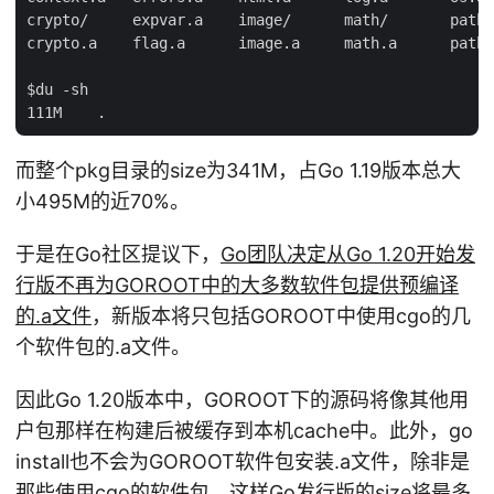
crypto/     expvar.a    image/      math/       path/
crypto.a    flag.a      image.a     math.a      path.
$du -sh

而整个pkg目录的size为341M，占Go 1.19版本总大
小495M的近70%。
于是在Go社区提议下，
Go团队决定从Go 1.20开始发
行版不再为GOROOT中的大多数软件包提供预编译
的.a文件
，新版本将只包括GOROOT中使用cgo的几
个软件包的.a文件。
因此Go 1.20版本中，GOROOT下的源码将像其他用
户包那样在构建后被缓存到本机cache中。此外，go
install也不会为GOROOT软件包安装.a文件，除非是
那些使用cgo的软件包。这样Go发行版的size将最多