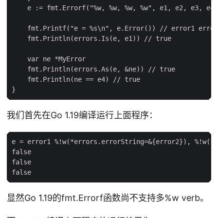
    e := fmt.Errorf("%w, %w, %w, %w", e1, e2, e3, e4)

    fmt.Printf("e = %s\n", e.Error()) // error1 error
    fmt.Println(errors.Is(e, e1)) // true

    var ne *MyError

    fmt.Println(errors.As(e, &ne)) // true

    fmt.Println(ne == e4) // true

我们首先在Go 1.19编译运行上面程序：
e = error1 %!w(*errors.errorString=&{error2}), %!w(*e
false

false

显然Go 1.19的fmt.Errorf函数尚不支持多%w verb。