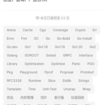
本文已被阅读
53
次
Arena
Cache
Cgo
Coverage
Crypto
Err
Error
Fmt
GC
Go
Go-Build
Go-Install
Go.dev
Go1
Go1.18
Go1.19
Go1.20
Go2
Golang
GOROOT
Gotest
GRPC
Interface
Library
Optimization
Optimize
Panic
PGO
Pkg
Playground
Pprof
Proposal
Protobuf
RFC3339
Runtime
Slice
Stdlib
Strings
Template
Time
Unit-Test
Unwrap
Wrap
优化
内存管理
切片
发行版
垃圾回收