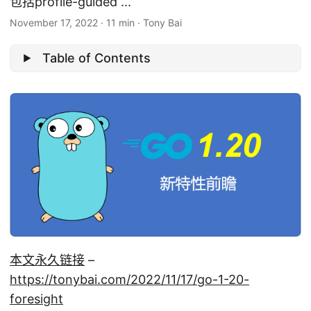
包括profile-guided ...
November 17, 2022
·
11 min
·
Tony Bai
Table of Contents
本文永久链接
–
https://tonybai.com/2022/11/17/go-1-20-
foresight