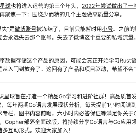
识星球
也将进入运营的第三个年头，
2022年尝试做出了一
争取再聚焦一下：围绕少而精的几个主题做高质量分享。
损失”是
微博账号
被冻结了，目前只能暂时用
小号
。之前的
能会永远失去那个账号。失去了微博这个重要的私域流量
时序数据存储这个产品的原因，可能会真正开始学习Rust
从入门到放弃了。这回有了产品和项目驱动，希望不会“重
知识星球
旨在打造一个精品Go学习和进阶社群！高品质首发
权，每年两期Go语言发展现状分析，每天提前1小时阅读到新
术专栏、图书内容前瞻，六小时内必答保证等满足你关于
年，Gopher部落全面改版，将持续分享Go语言与Go应
诸多互动形式。欢迎大家加入！