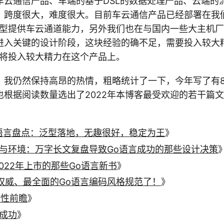
车云通信产品、车端的基于DSL的数据处理产品、云端的
，跨度很大，难度很大。目前车云通信产品已经部署在我
车型提供车云通道能力，另外我们也在与国内一些大主机厂
进入关键的设计阶段，这块经验的确不足，需要投入较大
我将投入较大精力在这个产品上。
我仍然保持高昂的热情，粗略统计了一下，今年写了有80
也根据阅读数量选出了2022年本博客最受欢迎的若干篇文
Go语言盘点：泛型落地，无趣很好，稳定为王
》
言与环境：万字长文复盘导致Go语言成功的那些设计决策
-2022年上市的那些Go语言新书
》
权威、最全面的Go语言编码风格规范了！
》
新特性前瞻
》
能成功
》