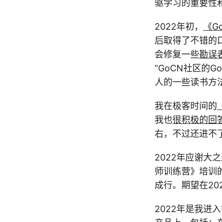
驱学习的重要性
2022年初，
《G
后取得了不错的
会修复一些
勘误
“GoCN社区的G
人的一些读书方
我在极客时间的
我也
很积极的回
右，不过还进不了
2022年应谢大之
师训练营》培训的
成行。期望在20
2022年是我