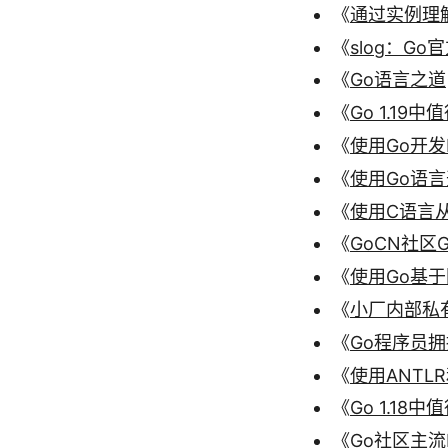
《
通过实例理解
《
slog：G
《
Go语言之道
《
Go 1.19
《
使用Go开发Ku
《
使用Go语言
《
使用C语言从头
《
GoCN社区
《
使用Go基
《
小厂内部私有
《
Go程序员
《
使用ANTL
《
Go 1.18
《
Go社区主流