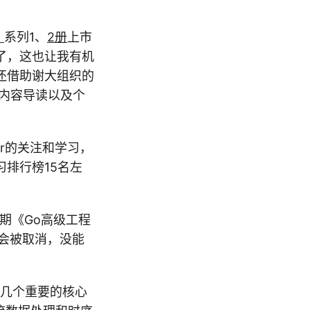
》
系列1、
2册
上市
了，这也让我有机
还借助谢大组织的
内容导读以及个
er的关注和学习，
排行榜15名左
一期《Go高级工程
大会被取消，没能
发几个重要的核心