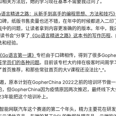
和相关方法后，她的学习现在基本不需要我过问了。
o语言精进之路：从新手到高手的编程思想、方法和技巧
口碑，纸版书售卖量也还不错，在年中的时候都进入二印
表
中的问题，让读者拿到内容更准确的的版本。年中，我
o读书会”分享了
《Go语言精进之路》这本书的写作历程
、
法和经验。
《Go语言第一课》
专栏由于口碑相传，得到了很多Goph
答学员们的各种问题
。目前该专栏大约排在极客时间周学习
首页推荐，和那些常驻首页的大V课程还没法比^_^。
邀，原本计划在GopherChina 2022之前的培训环节做
，但GopherChina因为疫情原因两次推迟，最终线下
23年能把这个培训补上。
进入智能网联汽车这个赛道的第二个年头，精力主要花在研