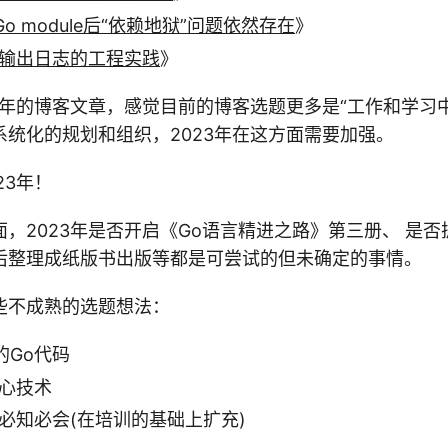
o module后“依赖地狱”问题依然存在
》
用输出日志的工程实践
》
2年的博客文章，感觉目前的博客选题更多是“工作和学习
系统化的规划和组织，2023年在这方面需要加强。
23年！
，2023年是否开启《Go语言精进之路》第三册、 是否
后整理成纸版书出版等都是可尝试的但未确定的事情。
些不成熟的选题想法：
的Go代码
核心技术
必知必会(在培训的基础上扩充)