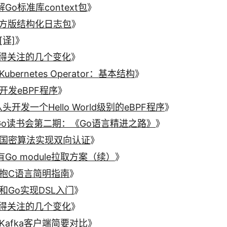
Go标准库context包
》
o官方版结构化日志包
》
[译]
》
中值得关注的几个变化
》
bernetes Operator：基本结构
》
开发eBPF程序
》
开发一个Hello World级别的eBPF程序
》
Go读书会第二期：《Go语言精进之路》
》
于国密算法实现双向认证
》
Go module拉取方案（续）
》
拥抱C语言简明指南
》
R和Go实现DSL入门
》
中值得关注的几个变化
》
Kafka客户端简要对比
》