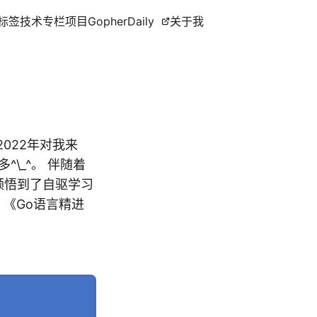
标签
技术专栏
项目
GopherDaily
关于我
ry 2022年对我来
\_^。 伴随着
领悟到了自驱学习
，《Go语言精进