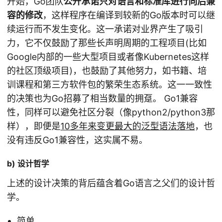
开始，Go团队
公开承诺只对语言和标准库进行向后兼
容的修改
，这样程序在编译到较新的Go版本时可以继
续运行而不发生变化。这一承诺对业界产生了吸引
力，它不仅鼓励了那些长声明周期的工程项目(比如
Google内部的一些大型项目或者像Kubernetes这样
的社区顶级项目)，也鼓励了其他努力，如书籍、培
训课程和第三方软件包的繁荣生态系统。这一一致性
的决策也为Go招募了相当数量的拥趸。 Go1兼容
性，同样可以避免社区分裂（像python2/python3那
样），即便是
10多年来变更最大的泛型语法落地
，也
没有违反Go1兼容性，这实属不易。
b) 设计哲学
上述的设计决策的背后蕴含着Go语言之父们的设计哲
学。
简单