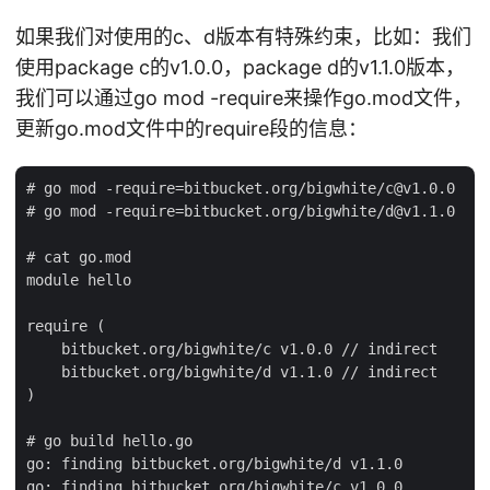
如果我们对使用的c、d版本有特殊约束，比如：我们
使用package c的v1.0.0，package d的v1.1.0版本，
我们可以通过go mod -require来操作go.mod文件，
更新go.mod文件中的require段的信息：
# go mod -require=bitbucket.org/bigwhite/c@v1.0.0

# go mod -require=bitbucket.org/bigwhite/d@v1.1.0

# cat go.mod

module hello

require (

    bitbucket.org/bigwhite/c v1.0.0 // indirect

    bitbucket.org/bigwhite/d v1.1.0 // indirect

)

# go build hello.go

go: finding bitbucket.org/bigwhite/d v1.1.0

go: finding bitbucket.org/bigwhite/c v1.0.0
