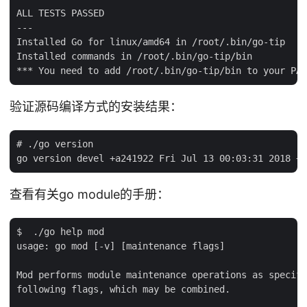
ALL TESTS PASSED

---

Installed Go for linux/amd64 in /root/.bin/go-tip

Installed commands in /root/.bin/go-tip/bin

验证源码编译方式的安装结果：
# ./go version

查看有关go module的手册：
$  ./go help mod

usage: go mod [-v] [maintenance flags]

Mod performs module maintenance operations as specifi
following flags, which may be combined.
