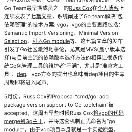
Go Team最早期成员之一的
Russ Cox
在
个人博客
上
连续发表了
七篇文章
，系统阐述了Go team解决“包
依赖管理”的技术方案:
vgo
。vgo的主要思路包括：
Semantic Import Versioning
、
Minimal Version
Selection
、
引入Go module
等。这七篇文章的发布
引发了Go社区激烈地争论，尤其是MVS(最小版本选
择)与目前主流的依赖版本选择方法的相悖让很多传
统Go包管理工具的维护者“不满”，尤其是“准官方工
具”：
dep
。vgo方案的提出也意味着dep项目的生命
周期即将进入尾声。
5月份，Russ Cox的
Proposal “cmd/go: add
package version support to Go toolchain”
被
accepted，这周五早些时候Russ Cox
将vgo的代码
merge到Go主干
，并将这套机制正式命名为“go
module”。由于vgo项目本身就是一个实验原型，