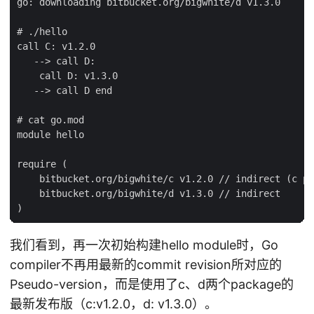
go: downloading bitbucket.org/bigwhite/d v1.3.0

# ./hello

call C: v1.2.0

   --> call D:

    call D: v1.3.0

   --> call D end

# cat go.mod

module hello

require (

    bitbucket.org/bigwhite/c v1.2.0 // indirect
    bitbucket.org/bigwhite/d v1.3.0 // indirect

我们看到，再一次初始构建hello module时，Go
compiler不再用最新的commit revision所对应的
Pseudo-version，而是使用了c、d两个package的
最新发布版（c:v1.2.0，d: v1.3.0）。