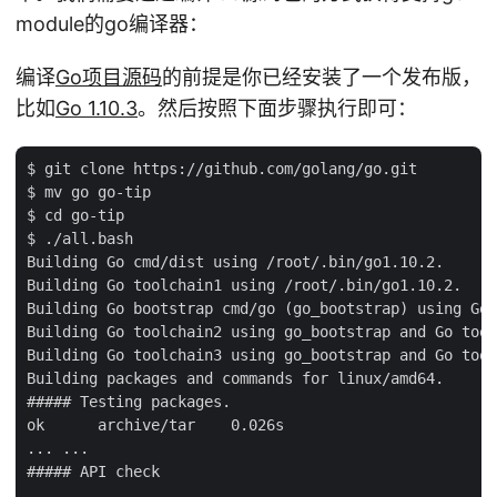
module的go编译器：
编译
Go项目源码
的前提是你已经安装了一个发布版，
比如
Go 1.10.3
。然后按照下面步骤执行即可：
$ git clone https://github.com/golang/go.git

$ mv go go-tip

$ cd go-tip

$ ./all.bash

Building Go cmd/dist using /root/.bin/go1.10.2.

Building Go toolchain1 using /root/.bin/go1.10.2.

Building Go bootstrap cmd/go (go_bootstrap) using Go 
Building Go toolchain2 using go_bootstrap and Go tool
Building Go toolchain3 using go_bootstrap and Go tool
Building packages and commands for linux/amd64.

##### Testing packages.

ok      archive/tar    0.026s

... ...

##### API check
