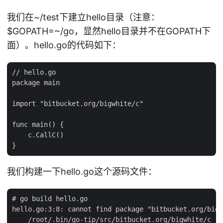
我们在~/test下建立hello目录（注意：
$GOPATH=~/go，显然hello目录并不在GOPATH下
面）。hello.go的代码如下：
// hello.go

package main

import "bitbucket.org/bigwhite/c"

func main() {

    c.CallC()

我们构建一下hello.go这个源码文件：
# go build hello.go

hello.go:3:8: cannot find package "bitbucket.org/bigw
    /root/.bin/go-tip/src/bitbucket.org/bigwhite/c (f