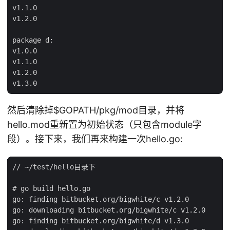
v1.1.0

v1.2.0

package d:

v1.0.0

v1.1.0

v1.2.0

然后清除掉
$GOPATH/pkg/mod目录，并将
hello.mod重新置为初始状态（只包含module字
段）。接下来，我们再来构建一次hello.go:
// ~/test/hello目录下

# go build hello.go

go: finding bitbucket.org/bigwhite/c v1.2.0

go: downloading bitbucket.org/bigwhite/c v1.2.0

go: finding bitbucket.org/bigwhite/d v1.3.0
