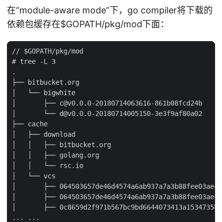
在“module-aware mode”下，go compiler将下载的
依赖包缓存在
$GOPATH/pkg/mod下面：
// $GOPATH/pkg/mod

# tree -L 3

.

├── bitbucket.org

│   └── bigwhite

│       ├── c@v0.0.0-20180714063616-861b08fcd24b

│       └── d@v0.0.0-20180714005150-3e3f9af80a02

├── cache

│   ├── download

│   │   ├── bitbucket.org

│   │   ├── golang.org

│   │   └── rsc.io

│   └── vcs

│       ├── 064503657de46d4574a6ab937a7a3b88fee03aec1
│       ├── 064503657de46d4574a6ab937a7a3b88fee03aec1
│       ├── 0c8659d2f971b567bc9bd6644073413a1534735b7