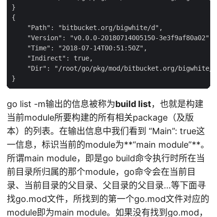
}

{

    "Path": "bitbucket.org/bigwhite/d",

    "Version": "v0.0.0-20180714005150-3e3f9af80a02",

    "Time": "2018-07-14T00:51:50Z",

    "Indirect": true,

    "Dir": "/root/go/pkg/mod/bitbucket.org/bigwhite/d
go list -m输出的信息被称为
build list
，也就是构建
当前module所要构建的所有相关package（及版
本）的列表。在输出信息中我们看到 “Main”: true这
一信息，标识当前的module为**“main module”**。
所谓main module，即是go build命令执行时所在当
前目录所归属的那个module，go命令会在当前目
录、当前目录的父目录、父目录的父目录…等下面寻
找go.mod文件，所找到的第一个go.mod文件对应的
module即为main module。如果没有找到go.mod，