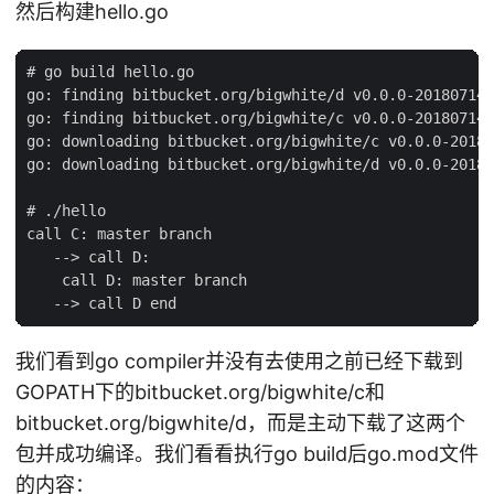
然后构建hello.go
# go build hello.go

go: finding bitbucket.org/bigwhite/d v0.0.0-201807140
go: finding bitbucket.org/bigwhite/c v0.0.0-201807140
go: downloading bitbucket.org/bigwhite/c v0.0.0-20180
go: downloading bitbucket.org/bigwhite/d v0.0.0-20180
# ./hello

call C: master branch

   --> call D:

    call D: master branch

我们看到go compiler并没有去使用之前已经下载到
GOPATH下的bitbucket.org/bigwhite/c和
bitbucket.org/bigwhite/d，而是主动下载了这两个
包并成功编译。我们看看执行go build后go.mod文件
的内容：