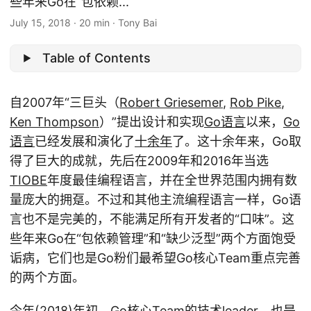
些年来Go在“包依赖...
July 15, 2018
·
20 min
·
Tony Bai
Table of Contents
自2007年“三巨头（
Robert Griesemer
,
Rob Pike
,
Ken Thompson
）”提出设计和实现
Go语言
以来，
Go
语言
已经发展和演化了
十余年
了。这十余年来，Go取
得了巨大的成就，先后在2009年和2016年当选
TIOBE
年度最佳编程语言，并在全世界范围内拥有数
量庞大的拥趸。不过和其他主流编程语言一样，Go语
言也不是完美的，不能满足所有开发者的“口味”。这
些年来Go在“包依赖管理”和“缺少泛型”两个方面饱受
诟病，它们也是Go粉们最希望Go核心Team重点完善
的两个方面。
今年(2018)年初，Go核心Team的技术leader，也是