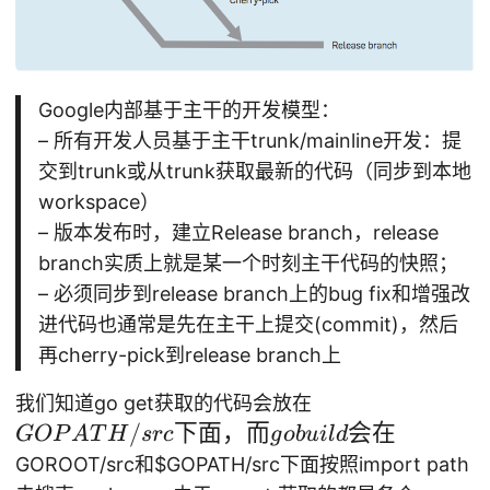
Google内部基于主干的开发模型：
– 所有开发人员基于主干trunk/mainline开发：提
交到trunk或从trunk获取最新的代码（同步到本地
workspace）
– 版本发布时，建立Release branch，release
branch实质上就是某一个时刻主干代码的快照；
– 必须同步到release branch上的bug fix和增强改
进代码也通常是先在主干上提交(commit)，然后
再cherry-pick到release branch上
G
我们知道go get获取的代码会放在
O
/
下面，而
会在
GOP
A
T
H
src
g
o
b
u
i
l
d
P
GOROOT/src和
$GOPATH/src下面按照import path
A