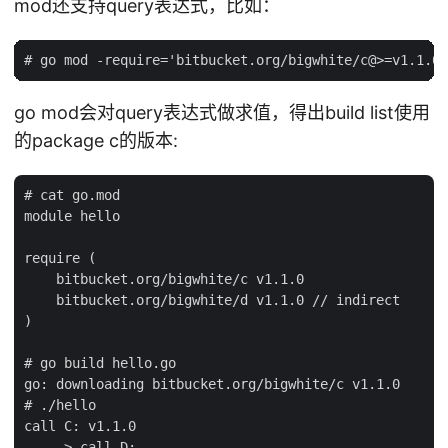
mod还支持query表达式，比如：
go mod会对query表达式做求值，得出build list使用
的package c的版本:
# cat go.mod

module hello

require (

    bitbucket.org/bigwhite/c v1.1.0

    bitbucket.org/bigwhite/d v1.1.0 // indirect

)

# go build hello.go

go: downloading bitbucket.org/bigwhite/c v1.1.0

# ./hello

call C: v1.1.0

   --> call D:
