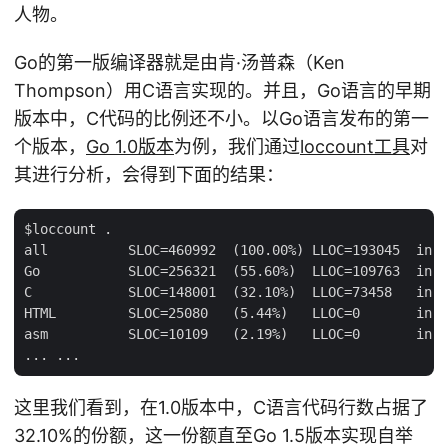
人物。
Go的第一版编译器就是由肯·汤普森（Ken
Thompson）用C语言实现的。并且，Go语言的早期
版本中，C代码的比例还不小。以Go语言发布的第一
个版本，
Go 1.0版本
为例，我们通过
loccount工具
对
其进行分析，会得到下面的结果：
$loccount .

all          SLOC=460992  (100.00%) LLOC=193045  in 2
Go           SLOC=256321  (55.60%)  LLOC=109763  in 1
C            SLOC=148001  (32.10%)  LLOC=73458   in 3
HTML         SLOC=25080   (5.44%)   LLOC=0       in 5
asm          SLOC=10109   (2.19%)   LLOC=0       in 1
这里我们看到，在1.0版本中，C语言代码行数占据了
32.10%的份额，这一份额直至Go 1.5版本实现自举