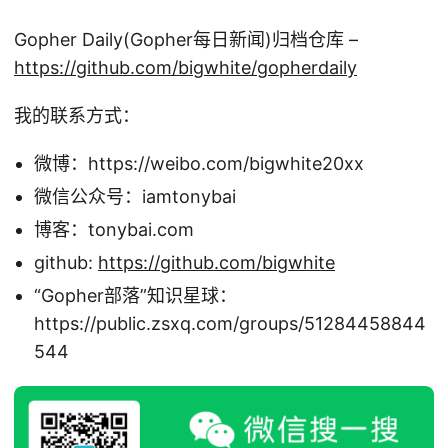
Gopher Daily(Gopher每日新闻)归档仓库 –
https://github.com/bigwhite/gopherdaily
我的联系方式：
微博：https://weibo.com/bigwhite20xx
微信公众号：iamtonybai
博客：tonybai.com
github:
https://github.com/bigwhite
“Gopher部落”知识星球：
https://public.zsxq.com/groups/51284458844
544