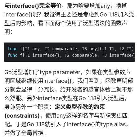
与interface{}完全等价
。那为啥要增加any，换掉
interface{}呢？我觉得主要还是考虑到
Go 1.18加入泛
型
后的影响，看下面两个使用了泛型语法的函数声
明：
func
func
Go泛型增加了type parameter，如果在类型参数声
明区域继续使用interface{}，我们看到，函数声明部
分就会显得十分冗长，给开发者的感官体验上就不那
么舒服。另外interface类型在Go 1.18引入泛型后，
身兼另外一个职责：
定义类型参数的约束
(constraints)
，使用any这样的名字与新职责更匹
配。于是Go 1.18就引入了interface{}的type alias，
并做了全局替换。