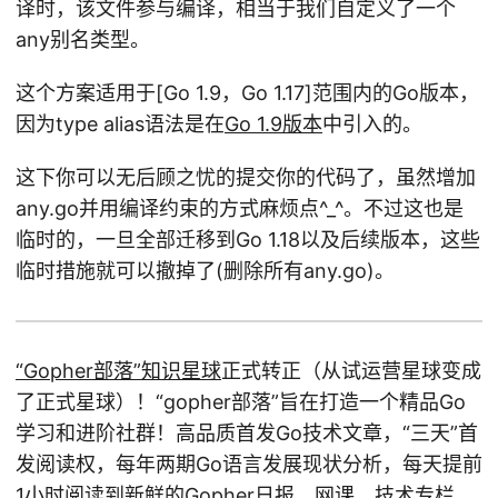
译时，该文件参与编译，相当于我们自定义了一个
any别名类型。
这个方案适用于[Go 1.9，Go 1.17]范围内的Go版本，
因为type alias语法是在
Go 1.9版本
中引入的。
这下你可以无后顾之忧的提交你的代码了，虽然增加
any.go并用编译约束的方式麻烦点^_^。不过这也是
临时的，一旦全部迁移到Go 1.18以及后续版本，这些
临时措施就可以撤掉了(删除所有any.go)。
“Gopher部落”知识星球
正式转正（从试运营星球变成
了正式星球）！“gopher部落”旨在打造一个精品Go
学习和进阶社群！高品质首发Go技术文章，“三天”首
发阅读权，每年两期Go语言发展现状分析，每天提前
1小时阅读到新鲜的Gopher日报，网课、技术专栏、