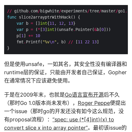
//
 github
.
com
/
bigwhite
/
experiments
/
tree
/
master
/
go1
.
17
func
var
 b 
=
 []
int
{
11
, 
12
, 
13
var
 p 
=
 (
*
[
3
]
int
)(unsafe
.
Pointer(
&
b[
0
    p[
1
] 
+=
10
    fmt
.
Printf(
"%v
\n
"
, b) 
//
 [
11
22
13
但是使用unsafe，一如其名，其安全性没有编译器和
runtime层的保证，只能由开发者自己保证，Gopher
在通常情况下应该避免使用。
于是在2009年末，也就是
Go语言宣布开源
后不久
（那时Go 1.0版本尚未发布），
Roger Peppe
便提出
一个issue（那时go的开发还没有如今这么规范，没
有proposal流程）：
“spec: use (*[4]int)(x) to
convert slice x into array pointer”
。最初该issue的