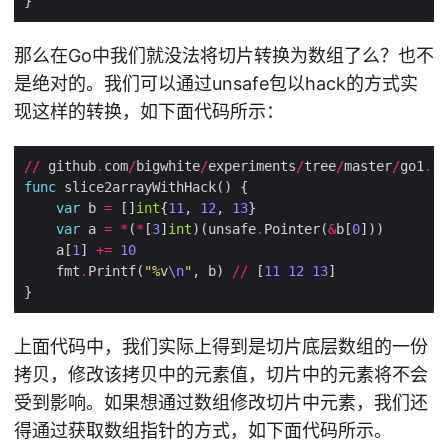
那么在Go中我们就没法将切片转换为数组了么？也不
是绝对的。我们可以通过unsafe包以hack的方式实
现这样的转换，如下面代码所示：
//
 github
.
com
/
bigwhite
/
experiments
/
tree
/
master
/
go1
.
17
func
var
 b 
=
 []
int
{
11
, 
12
, 
13
var
 a 
=
*
(
*
[
3
]
int
)(unsafe
.
Pointer(
&
b[
0
    a[
1
] 
+=
10
    fmt
.
Printf(
"%v
\n
"
, b) 
//
 [
11
12
13
上面代码中，我们实际上得到是切片底层数组的一份
拷贝，修改该拷贝中的元素值，切片中的元素将不会
受到影响。如果想通过数组修改切片中元素，我们还
得通过获取数组指针的方式，如下面代码所示。