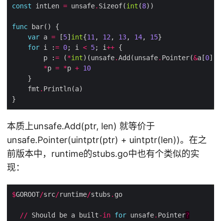
const
 intLen 
=
 unsafe
.
Sizeof(
int
(
8
func
var
 a 
=
 [
5
]
int
{
11
, 
12
, 
13
, 
14
, 
15
for
 i :
=
0
; i 
<
5
; i
++
        p :
=
 (
*
int
)(unsafe
.
Add(unsafe
.
Pointer(
&
a[
0
]),
*
p 
=
*
p 
+
10
    fmt
.
本质上unsafe.Add(ptr, len) 就等价于
unsafe.Pointer(uintptr(ptr) + uintptr(len))。在之
前版本中，runtime的stubs.go中也有个类似的实
现：
$
GOROOT
/
src
/
runtime
/
stubs
.
//
 Should be a built
-
in
for
 unsafe
.
Pointer
?