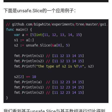
下面是unsafe.Slice的一个应用例子：
//
 github
.
com
/
bigwhite
/
experiments
/
tree
/
master
/
go1
.
17
func
var
 a 
=
 [
5
]
int
{
11
, 
12
, 
13
, 
14
, 
15
    s1 :
=
    s2 :
=
 unsafe
.
Slice(
&
a[
0
], 
5
    fmt
.
Println(s1) 
//
 [
11
12
13
14
15
    fmt
.
Println(s2) 
//
 [
11
12
13
14
15
    fmt
.
Printf(
"the type of s2 is %T
\n
"
    s2[
2
] 
+=
10
    fmt
.
Println(a)  
//
 [
11
12
23
14
15
    fmt
.
Println(s1) 
//
 [
11
12
23
14
15
    fmt
.
Println(s2) 
//
 [
11
12
23
14
15
我们看到基于unsafe.Slice与基于数组进行切片得到