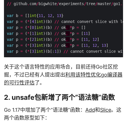
//
 github
.
com
/
bigwhite
/
experiments
/
tree
/
master
/
go1
.
17
var
 b 
=
 []
int
{
11
, 
12
, 
13
var
 p 
=
 (
*
[
4
]
int
)(b) 
//
 cannot convert slice with len
var
 p 
=
 (
*
[
0
]
int
)(b) 
//
 ok
，
*
p 
=
var
 p 
=
 (
*
[
1
]
int
)(b) 
//
 ok
，
*
p 
=
 [
11
var
 p 
=
 (
*
[
2
]
int
)(b) 
//
 ok
，
*
p 
=
 [
11
, 
12
var
 p 
=
 (
*
[
3
]
int
)(b) 
//
 ok
，
*
p 
=
 [
11
, 
12
, 
13
var
 p 
=
 (
*
[
3
]
int
)(b[:
1
]) 
//
 cannot convert slice with
关于这个语言特性的应用场合，目前还待Go社区挖
掘，不过已经有人提出提出
利用该特性优化go编译器
的可行性评估
了。
2. unsafe包新增了两个“语法糖”函数
Go 1.17中增加了两个“语法糖”函数：
Add
和
Slice
。这
两个函数原型如下：