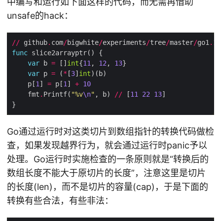
中编写和运行如下面这样的代码，而无需再借助
unsafe的hack：
//
 github
.
com
/
bigwhite
/
experiments
/
tree
/
master
/
go1
.
17
func
var
 b 
=
 []
int
{
11
, 
12
, 
13
var
 p 
=
 (
*
[
3
]
int
    p[
1
] 
=
 p[
1
] 
+
10
    fmt
.
Printf(
"%v
\n
"
, b) 
//
 [
11
22
13
Go通过运行时对这类切片到数组指针的转换代码做检
查，如果发现越界行为，就会通过运行时panic予以
处理。Go运行时实施检查的一条原则就是“转换后的
数组长度不能大于原切片的长度”，注意这里是切片
的长度(len)，而不是切片的容量(cap)，于是下面的
转换有些合法，有些非法：