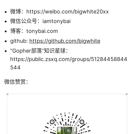
微博：https://weibo.com/bigwhite20xx
微信公众号：iamtonybai
博客：tonybai.com
github:
https://github.com/bigwhite
“Gopher部落”知识星球：
https://public.zsxq.com/groups/51284458844
544
微信赞赏：