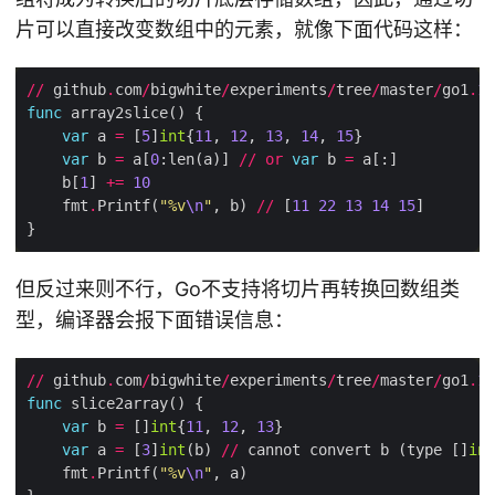
片可以直接改变数组中的元素，就像下面代码这样：
//
 github
.
com
/
bigwhite
/
experiments
/
tree
/
master
/
go1
.
17
func
var
 a 
=
 [
5
]
int
{
11
, 
12
, 
13
, 
14
, 
15
var
 b 
=
 a[
0
:len(a)] 
//
or
var
 b 
=
    b[
1
] 
+=
10
    fmt
.
Printf(
"%v
\n
"
, b) 
//
 [
11
22
13
14
15
但反过来则不行，Go不支持将切片再转换回数组类
型，编译器会报下面错误信息：
//
 github
.
com
/
bigwhite
/
experiments
/
tree
/
master
/
go1
.
17
func
var
 b 
=
 []
int
{
11
, 
12
, 
13
var
 a 
=
 [
3
]
int
(b) 
//
 cannot convert b (type []
int
    fmt
.
Printf(
"%v
\n
"