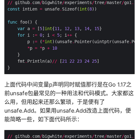
//
 github
.
com
/
bigwhite
/
experiments
/
tree
/
master
/
go1
.
17
const
 intLen 
=
 unsafe
.
Sizeof(
int
(
8
func
var
 a 
=
 [
5
]
int
{
11
, 
12
, 
13
, 
14
, 
15
for
 i :
=
0
; i 
<
5
; i
++
        p :
=
 (
*
int
)(unsafe
.
Pointer(uintptr(unsafe
.
Poi
*
p 
=
*
p 
+
10
    fmt
.
Println(a)
//
 [
21
22
23
24
25
上面代码中间变量p声明同时赋值那行是在Go 1.17之
前unsafe包最常见的一种用法和代码模式。大家都这
么用，但用起来还那么繁琐，于是便有了
unsafe.Add。如果用unsafe.Add改造上面代码，便
能简略一些，如下面代码所示：
//
 github
.
com
/
bigwhite
/
experiments
/
tree
/
master
/
go1
.
17