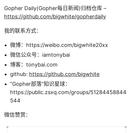
Gopher Daily(Gopher每日新闻)归档仓库 –
https://github.com/bigwhite/gopherdaily
我的联系方式：
微博：https://weibo.com/bigwhite20xx
微信公众号：iamtonybai
博客：tonybai.com
github:
https://github.com/bigwhite
“Gopher部落”知识星球：
https://public.zsxq.com/groups/51284458844
544
微信赞赏：