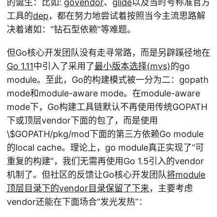
的诞生：比如:
govendor
、
glide
以及当时号称准官方
工具的
dep
，都在努力地尝试着按照当今主流思路解
决着诸如：“钻石型依赖”等难题。
但Go核心开发团队没有走寻常路，而是另辟蹊径地在
Go 1.11
中引入了采用了
最小版本选择(mvs)
的go
module。至此，Go的构建模式被一分为二：gopath
mode和module-aware mode。在module-aware
mode下，Go构建工具链默认不再使用传统GOPATH
下或顶层vendor下面的包了，而是使用
\
$GOPATH/pkg/mod下面的第三方依赖Go module
的local cache。理论上，go module真正实现了“可
重复的构建”，我们无需再使用Go 1.5引入的vendor
机制了。但社区的反馈让Go核心开发团队
将module
顶层目录下的vendor目录保留了下来
，主要考虑
vendor还能在下面场合“发光发热”：