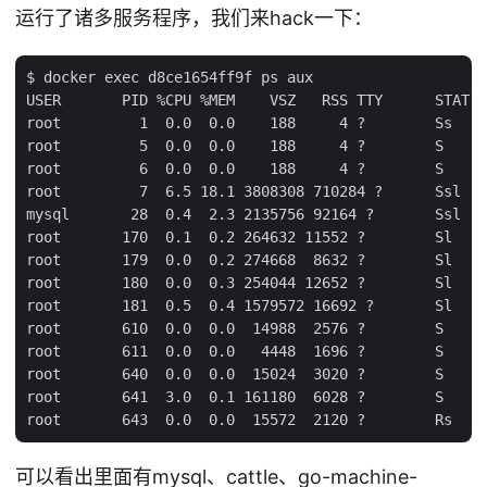
运行了诸多服务程序，我们来hack一下：
$ docker exec d8ce1654ff9f ps aux

USER       PID %CPU %MEM    VSZ   RSS TTY      STAT S
root         1  0.0  0.0    188     4 ?        Ss   0
root         5  0.0  0.0    188     4 ?        S    0
root         6  0.0  0.0    188     4 ?        S    0
root         7  6.5 18.1 3808308 710284 ?      Ssl  0
mysql       28  0.4  2.3 2135756 92164 ?       Ssl  0
root       170  0.1  0.2 264632 11552 ?        Sl   0
root       179  0.0  0.2 274668  8632 ?        Sl   0
root       180  0.0  0.3 254044 12652 ?        Sl   0
root       181  0.5  0.4 1579572 16692 ?       Sl   0
root       610  0.0  0.0  14988  2576 ?        S    0
root       611  0.0  0.0   4448  1696 ?        S    0
root       640  0.0  0.0  15024  3020 ?        S    0
root       641  3.0  0.1 161180  6028 ?        S    0
可以看出里面有mysql、cattle、go-machine-