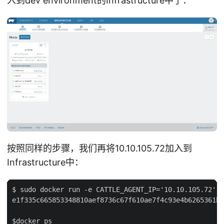
入到dev environment的Infrastructure中了：
按照同样的步骤，我们再将10.10.105.72加入到
Infrastructure中：
$ sudo docker run -e CATTLE_AGENT_IP='10.10.105.72'  
e1f335c665853348810aef8736c67f610ae7f4c93e4b6265361b9
$docker ps
