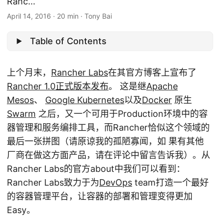
Ranc...
April 14, 2016
·
20 min
·
Tony Bai
Table of Contents
上个月末，
Rancher Labs
在其官方博客上宣布了
Rancher 1.0正式版本发布
。 这是继
Apache
Mesos
、
Google Kubernetes
以及
Docker
原生
Swarm
之后，又一个可用于Production环境中的容
器管理和服务编排工具，而Rancher恰似这个领域的
最后一张拼图（请原谅我的孤陋寡闻，如 果有其他
厂商在做这方面产品，请在评论中留言告诉我）。从
Rancher Labs的官方about中我们可以看到：
Rancher Labs致力于为
DevOps
team打造一个最好
的容器管理平台，让容器的部署和管理变得更加
Easy。