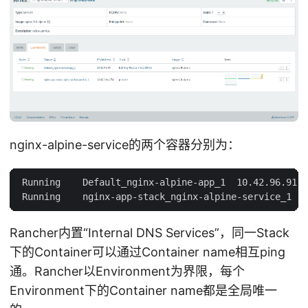
nginx-alpine-service的两个容器分别为：
 Running    Default_nginx-alpine-app_1  10.42.96.91 1
Rancher内置“Internal DNS Services”，同一Stack
下的Container可以通过Container name相互ping
通。Rancher以Environment为界限，每个
Environment下的Container name都是全局唯一