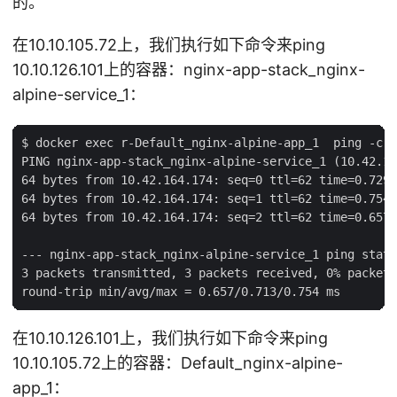
的。
在10.10.105.72上，我们执行如下命令来ping
10.10.126.101上的容器：nginx-app-stack_nginx-
alpine-service_1：
$ docker exec r-Default_nginx-alpine-app_1  ping -c 3
PING nginx-app-stack_nginx-alpine-service_1 (10.42.16
64 bytes from 10.42.164.174: seq=0 ttl=62 time=0.729 
64 bytes from 10.42.164.174: seq=1 ttl=62 time=0.754 
64 bytes from 10.42.164.174: seq=2 ttl=62 time=0.657 
--- nginx-app-stack_nginx-alpine-service_1 ping stati
3 packets transmitted, 3 packets received, 0% packet 
在10.10.126.101上，我们执行如下命令来ping
10.10.105.72上的容器：Default_nginx-alpine-
app_1：