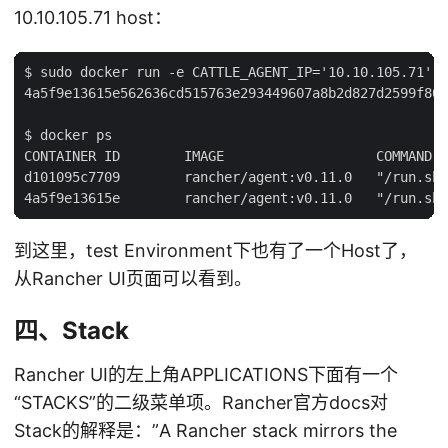
10.10.105.71 host：
$ sudo docker run -e CATTLE_AGENT_IP='10.10.105.71'  
4a5f9e13615e562636cd515763e293449607a8b2d827d2599f80f
$ docker ps

CONTAINER ID        IMAGE                   COMMAND  
d101095c7709        rancher/agent:v0.11.0   "/run.sh 
到这里，test Environment下也有了一个Host了，
从Rancher UI页面可以看到。
四、Stack
Rancher UI的左上角APPLICATIONS下面有一个
“STACKS”的二级菜单项。Rancher官方docs对
Stack的解释是：”A Rancher stack mirrors the