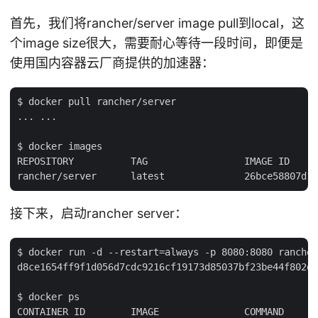
首先，我们将rancher/server image pull到local，这
个image size很大，需要耐心等待一段时间，即便是
使用国内容器云厂商提供的加速器：
$ docker pull rancher/server

... ...

$ docker images

REPOSITORY          TAG                 IMAGE ID     
接下来，启动rancher server：
$ docker run -d --restart=always -p 8080:8080 rancher
d8ce1654ff9f1d056d7cdc9216cf19173d85037bf23be44f802d6
$ docker ps

CONTAINER ID        IMAGE               COMMAND      