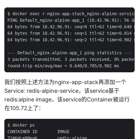
$ docker exec r-nginx-app-stack_nginx-alpine-service_
PING Default_nginx-alpine-app_1 (10.42.96.91): 56 dat
64 bytes from 10.42.96.91: seq=0 ttl=62 time=0.640 ms

64 bytes from 10.42.96.91: seq=1 ttl=62 time=0.814 ms

64 bytes from 10.42.96.91: seq=2 ttl=62 time=0.902 ms

--- Default_nginx-alpine-app_1 ping statistics ---

3 packets transmitted, 3 packets received, 0% packet 
我们按照上述方法为nginx-app-stack再添加一个
Service: redis-alpine-service，该service基于
redis:alpine image，该service的Container被运行
在105.72上了：
$ docker ps

CONTAINER ID        IMAGE                           C