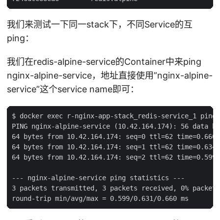
我们来测试一下同一stack下，不同Service的互
ping：
我们在redis-alpine-service的Container中来ping
nginx-alpine-service，地址直接使用”nginx-alpine-
service”这个service name即可：
$ docker exec r-nginx-app-stack_redis-service_1 ping 
PING nginx-alpine-service (10.42.164.174): 56 data by
64 bytes from 10.42.164.174: seq=0 ttl=62 time=0.660 
64 bytes from 10.42.164.174: seq=1 ttl=62 time=0.634 
64 bytes from 10.42.164.174: seq=2 ttl=62 time=0.599 
--- nginx-alpine-service ping statistics ---

3 packets transmitted, 3 packets received, 0% packet 