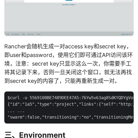
Rancher会随机生成一对access key和secret key，
即user和password，使用它们即可通过API访问该环
境，注意：secret key只显示这么一次，你需要手工
将其记录下来，否则一旦关闭这个窗口，就无法再找
到secret key的内容了，只能再重新生成一对。
$curl -u 5569108BE7489DEE47A5:76Yw5v63ag8SdKYQDYgVok7
{"id":"1a5","type":"project","links":{"self":"http://
... ...

三、Environment