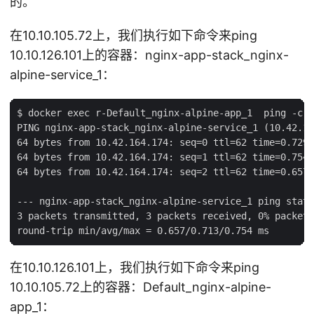
的。
在10.10.105.72上，我们执行如下命令来ping
10.10.126.101上的容器：nginx-app-stack_nginx-
alpine-service_1：
$ docker exec r-Default_nginx-alpine-app_1  ping -c 3
PING nginx-app-stack_nginx-alpine-service_1 (10.42.16
64 bytes from 10.42.164.174: seq=0 ttl=62 time=0.729 
64 bytes from 10.42.164.174: seq=1 ttl=62 time=0.754 
64 bytes from 10.42.164.174: seq=2 ttl=62 time=0.657 
--- nginx-app-stack_nginx-alpine-service_1 ping stati
3 packets transmitted, 3 packets received, 0% packet 
在10.10.126.101上，我们执行如下命令来ping
10.10.105.72上的容器：Default_nginx-alpine-
app_1：