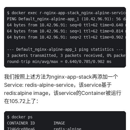
$ docker exec r-nginx-app-stack_nginx-alpine-service_
PING Default_nginx-alpine-app_1 (10.42.96.91): 56 dat
64 bytes from 10.42.96.91: seq=0 ttl=62 time=0.640 ms

64 bytes from 10.42.96.91: seq=1 ttl=62 time=0.814 ms

64 bytes from 10.42.96.91: seq=2 ttl=62 time=0.902 ms

--- Default_nginx-alpine-app_1 ping statistics ---

3 packets transmitted, 3 packets received, 0% packet 
我们按照上述方法为nginx-app-stack再添加一个
Service: redis-alpine-service，该service基于
redis:alpine image，该service的Container被运行
在105.72上了：
$ docker ps

CONTAINER ID        IMAGE                           C