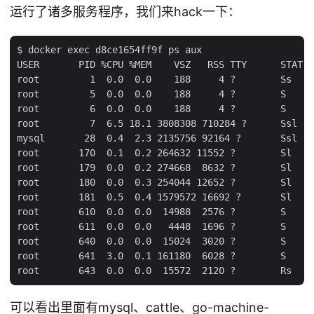
运行了诸多服务程序，我们来hack一下：
$ docker exec d8ce1654ff9f ps aux

USER       PID %CPU %MEM    VSZ   RSS TTY      STAT S
root         1  0.0  0.0    188     4 ?        Ss   0
root         5  0.0  0.0    188     4 ?        S    0
root         6  0.0  0.0    188     4 ?        S    0
root         7  6.5 18.1 3808308 710284 ?      Ssl  0
mysql       28  0.4  2.3 2135756 92164 ?       Ssl  0
root       170  0.1  0.2 264632 11552 ?        Sl   0
root       179  0.0  0.2 274668  8632 ?        Sl   0
root       180  0.0  0.3 254044 12652 ?        Sl   0
root       181  0.5  0.4 1579572 16692 ?       Sl   0
root       610  0.0  0.0  14988  2576 ?        S    0
root       611  0.0  0.0   4448  1696 ?        S    0
root       640  0.0  0.0  15024  3020 ?        S    0
root       641  3.0  0.1 161180  6028 ?        S    0
可以看出里面有mysql、cattle、go-machine-