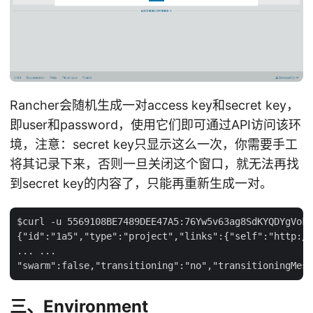
Rancher会随机生成一对access key和secret key，
即user和password，使用它们即可通过API访问该环
境，注意：secret key只显示这么一次，你需要手工
将其记录下来，否则一旦关闭这个窗口，就无法再找
到secret key的内容了，只能再重新生成一对。
$curl -u 5569108BE7489DEE47A5:76Yw5v63ag8SdKYQDYgVok7
{"id":"1a5","type":"project","links":{"self":"http://
... ...

三、Environment