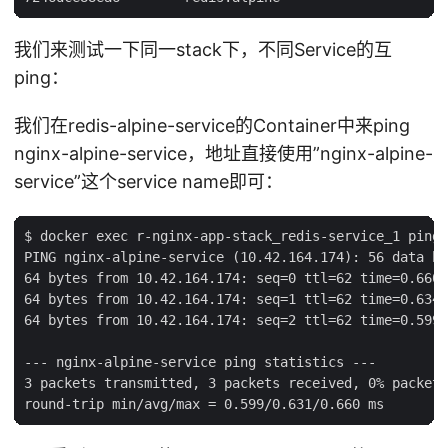
我们来测试一下同一stack下，不同Service的互
ping：
我们在redis-alpine-service的Container中来ping
nginx-alpine-service，地址直接使用”nginx-alpine-
service”这个service name即可：
$ docker exec r-nginx-app-stack_redis-service_1 ping 
PING nginx-alpine-service (10.42.164.174): 56 data by
64 bytes from 10.42.164.174: seq=0 ttl=62 time=0.660 
64 bytes from 10.42.164.174: seq=1 ttl=62 time=0.634 
64 bytes from 10.42.164.174: seq=2 ttl=62 time=0.599 
--- nginx-alpine-service ping statistics ---

3 packets transmitted, 3 packets received, 0% packet 