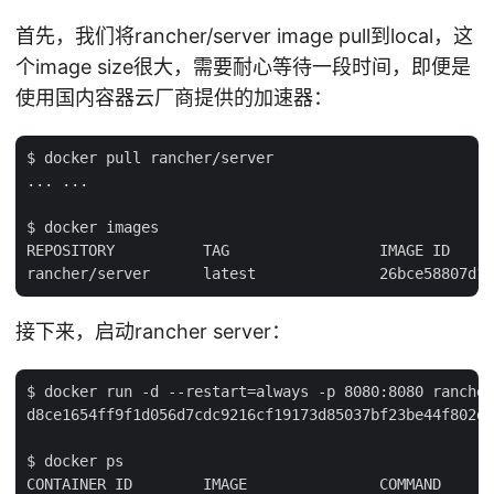
首先，我们将rancher/server image pull到local，这
个image size很大，需要耐心等待一段时间，即便是
使用国内容器云厂商提供的加速器：
$ docker pull rancher/server

... ...

$ docker images

REPOSITORY          TAG                 IMAGE ID     
接下来，启动rancher server：
$ docker run -d --restart=always -p 8080:8080 rancher
d8ce1654ff9f1d056d7cdc9216cf19173d85037bf23be44f802d6
$ docker ps

CONTAINER ID        IMAGE               COMMAND      