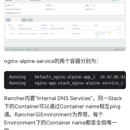
nginx-alpine-service的两个容器分别为：
 Running    Default_nginx-alpine-app_1  10.42.96.91 1
Rancher内置“Internal DNS Services”，同一Stack
下的Container可以通过Container name相互ping
通。Rancher以Environment为界限，每个
Environment下的Container name都是全局唯一