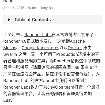
Ranc...
April 14, 2016
·
20 min
·
Tony Bai
Table of Contents
上个月末，
Rancher Labs
在其官方博客上宣布了
Rancher 1.0正式版本发布
。 这是继
Apache
Mesos
、
Google Kubernetes
以及
Docker
原生
Swarm
之后，又一个可用于Production环境中的容
器管理和服务编排工具，而Rancher恰似这个领域的
最后一张拼图（请原谅我的孤陋寡闻，如 果有其他
厂商在做这方面产品，请在评论中留言告诉我）。从
Rancher Labs的官方about中我们可以看到：
Rancher Labs致力于为
DevOps
team打造一个最好
的容器管理平台，让容器的部署和管理变得更加
Easy。