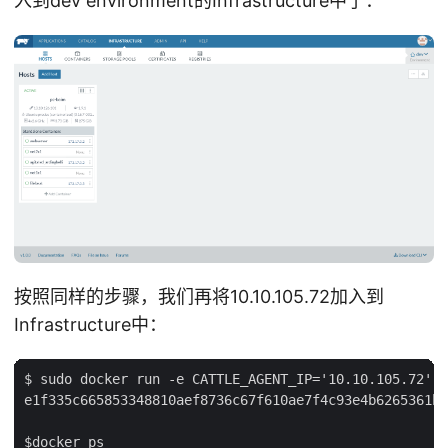
入到dev environment的Infrastructure中了：
按照同样的步骤，我们再将10.10.105.72加入到
Infrastructure中：
$ sudo docker run -e CATTLE_AGENT_IP='10.10.105.72'  
e1f335c665853348810aef8736c67f610ae7f4c93e4b6265361b9
$docker ps
