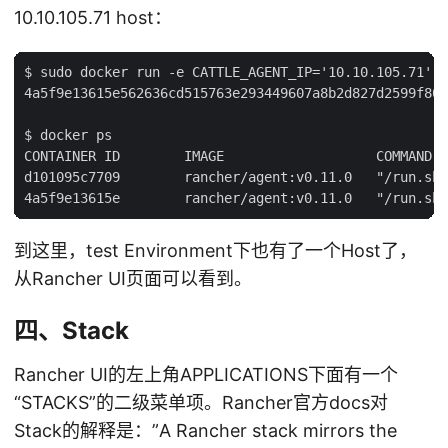
10.10.105.71 host：
$ sudo docker run -e CATTLE_AGENT_IP='10.10.105.71'  
4a5f9e13615e562636cd515763e293449607a8b2d827d2599f80f
$ docker ps

CONTAINER ID        IMAGE                   COMMAND  
d101095c7709        rancher/agent:v0.11.0   "/run.sh 
到这里，test Environment下也有了一个Host了，
从Rancher UI页面可以看到。
四、Stack
Rancher UI的左上角APPLICATIONS下面有一个
“STACKS”的二级菜单项。Rancher官方docs对
Stack的解释是：”A Rancher stack mirrors the