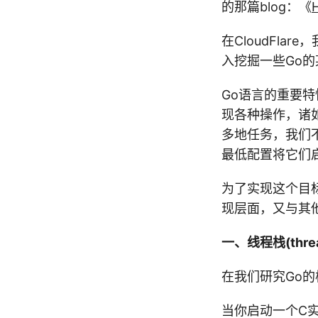
的那篇blog：《
在CloudFl
入挖掘一些Go
Go语言的重要特
现各种操作，诸如t
多地任务，我们不
最低配置将它们
为了实现这个目
现层面，又与其
一、线程栈(threa
在我们研究Go
当你启动一个C实