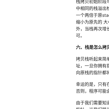
栈拷贝初始阶段与
中相同的栈溢出检
一个两倍于原st
缩小为原先的 
外，当栈再次增
可。
六、栈是怎么拷
拷贝栈听起来简
址，一旦你拥有
向原栈的指针都
幸运的是，只有
否则，程序可能
由于我们需要知