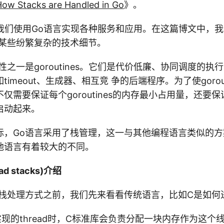
How Stacks are Handled in Go
》。
are，我们使用Go语言实现各种服务和应用。在这篇博文中，
的某些纷繁复杂的技术细节。
性之一是goroutines。它们是代价低廉、协同调度的执
imeout、生成器、相互竞 争的后端程序。为了使gorou
仅需要保证每个goroutines的内存最小占用量，还要保
启动起来。
标，Go语言采用了栈管理，这一与其他编程语言类似的
他语言有着较大的不同。
d stacks)介绍
的栈处理方式之前，我们先来看看传统语言，比如C是如何
现的thread时，C标准库会负责分配一块内存作为这个