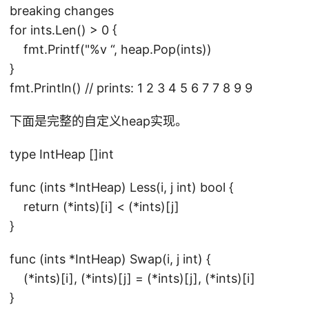
breaking changes
for ints.Len() > 0 {
fmt.Printf("%v “, heap.Pop(ints))
}
fmt.Println() // prints: 1 2 3 4 5 6 7 7 8 9 9
下面是完整的自定义heap实现。
type IntHeap []int
func (ints *IntHeap) Less(i, j int) bool {
return (*ints)[i] < (*ints)[j]
}
func (ints *IntHeap) Swap(i, j int) {
(*ints)[i], (*ints)[j] = (*ints)[j], (*ints)[i]
}