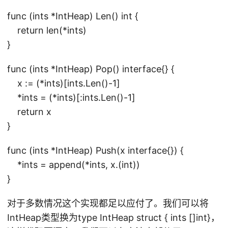
func (ints *IntHeap) Len() int {
return len(*ints)
}
func (ints *IntHeap) Pop() interface{} {
x := (*ints)[ints.Len()-1]
*ints = (*ints)[:ints.Len()-1]
return x
}
func (ints *IntHeap) Push(x interface{}) {
*ints = append(*ints, x.(int))
}
对于多数情况这个实现都足以应付了。我们可以将
IntHeap类型换为type IntHeap struct { ints []int}，