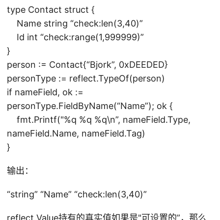
type Contact struct {
Name string “check:len(3,40)”
Id int “check:range(1,999999)”
}
person := Contact{“Bjork”, 0xDEEDED}
personType := reflect.TypeOf(person)
if nameField, ok :=
personType.FieldByName(“Name”); ok {
fmt.Printf("%q %q %q\n”, nameField.Type,
nameField.Name, nameField.Tag)
}
输出：
“string” “Name” “check:len(3,40)”
reflect.Value持有的真实值如果是"可设置的”，那么