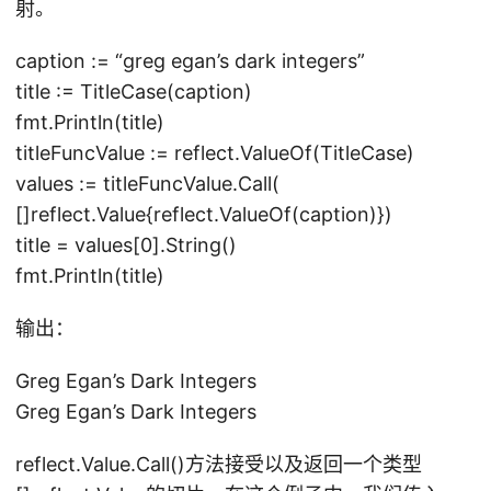
射。
caption := “greg egan’s dark integers”
title := TitleCase(caption)
fmt.Println(title)
titleFuncValue := reflect.ValueOf(TitleCase)
values := titleFuncValue.Call(
[]reflect.Value{reflect.ValueOf(caption)})
title = values[0].String()
fmt.Println(title)
输出：
Greg Egan’s Dark Integers
Greg Egan’s Dark Integers
reflect.Value.Call()方法接受以及返回一个类型