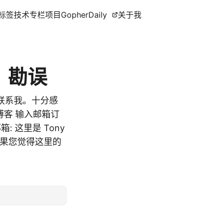
标签
技术专栏
项目
GopherDaily
关于我
》勘误
联系我。十分感
我的博客 输入邮箱订
 这里是 Tony
 如果您觉得这里的