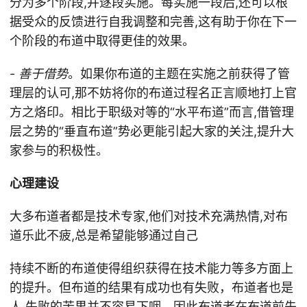
分为多个阶段,并逐段实施。每实施一段后,还可以根
据受众的反馈进行自我调整和完善,这有助于你在下一
个阶段的布道中取得更佳的效果。
-
善于借势
。如果你布道的主题在实施之前获得了管
理层的认可,那不妨将你的布道过程名正言顺地打上官
方之烙印。相比于职级对等的“水平布道”而言,借管理
层之势的“垂直布道”势必更能引起大家的关注,提升大
家参与的积极性。
心理建设
大多布道者都是技术专家,他们对技术充满热情,对布
道乐此不疲,总是希望能够通过自己
持续不断的布道使得组织获得在技术能力等多方面上
的提升。但布道的结果有成功也有失败，布道者也是
人,失败的苦果并不容易下咽。因此布道者在布道前先