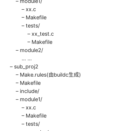
– module1/
– xx.c
– Makefile
– tests/
– xx_test.c
– Makefile
– module2/
… …
– sub_proj2
– Make.rules(由buildc生成)
– Makefile
– include/
– module1/
– xx.c
– Makefile
– tests/