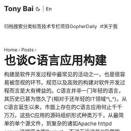
Tony Bai
|
En
归档
搜索
分类
标签
技术专栏
项目
GopherDaily
关于我
Home
Posts
也谈C语言应用构建
构建是软件开发过程中最常见的活动之一，也是很容
易被忽视的环节。规范以及高效的构建对软件开发过
程而言是大有裨益的。C语言并非一门年轻的语言，
其历史已甚为悠久了(相对于还年轻的IT领域^\_^)。从
C语言诞生以来，市面上存在的C语言应用何止千千
万万。这些C应用的源码组织形式种类万千，从最简
单的单个源文件，到复杂的诸如Apache httpd