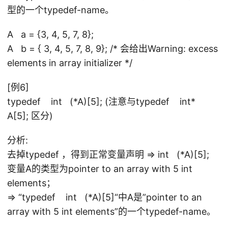
型的一个typedef-name。
A a = {3, 4, 5, 7, 8};
A b = { 3, 4, 5, 7, 8, 9}; /* 会给出Warning: excess
elements in array initializer */
[例6]
typedef int (*A)[5]; (注意与typedef int*
A[5]; 区分)
分析:
去掉typedef ，得到正常变量声明 => int (*A)[5];
变量A的类型为pointer to an array with 5 int
elements；
=> “typedef int (*A)[5]“中A是”pointer to an
array with 5 int elements”的一个typedef-name。