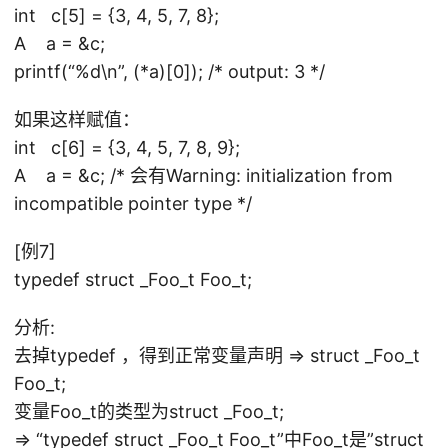
int c[5] = {3, 4, 5, 7, 8};
A a = &c;
printf(“%d\n”, (*a)[0]); /* output: 3 */
如果这样赋值：
int c[6] = {3, 4, 5, 7, 8, 9};
A a = &c; /* 会有Warning: initialization from
incompatible pointer type */
[例7]
typedef struct _Foo_t Foo_t;
分析:
去掉typedef ，得到正常变量声明 => struct _Foo_t
Foo_t;
变量Foo_t的类型为struct _Foo_t;
=> “typedef struct _Foo_t Foo_t”中Foo_t是”struct