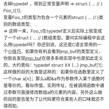
去掉typedef ，得到正常变量声明 => struct { … // }
Foo_t[1];
变量Foo_t的类型为包含一个元素的struct { … // }类
别的数组类型;
=> 这样一来，Foo_t在typedef定义后实际上就变成
了一个struct { … // }数组类型。要问实际编程中会这
么用typedef吗？你还别说，这还是C语言常用的一
个
小技巧
，如果你有机会看到jmp_buf的类型定义，
你就会发现
jmp_buf
在很多系统实现中也是如此定义
的，大约类似：typedef struct XX {…} jmp_buf[1];
这样做的目的大致是这样的：如果你在函数里定义了
一个char a[n]；那么a和&a作为参数传入某个函数时
是等价的。看似传值，实则传址，在被调用函数中通
过参数可直接修改数组a的元素的内容。另外这么做
的目的是否是为了让代码更符合某些人的口味我还不
得而知。