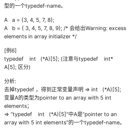
型的一个typedef-name。
A a = {3, 4, 5, 7, 8};
A b = { 3, 4, 5, 7, 8, 9}; /* 会给出Warning: excess
elements in array initializer */
[例6]
typedef int (*A)[5]; (注意与typedef int*
A[5]; 区分)
分析:
去掉typedef ，得到正常变量声明 => int (*A)[5];
变量A的类型为pointer to an array with 5 int
elements；
=> “typedef int (*A)[5]“中A是”pointer to an
array with 5 int elements”的一个typedef-name。