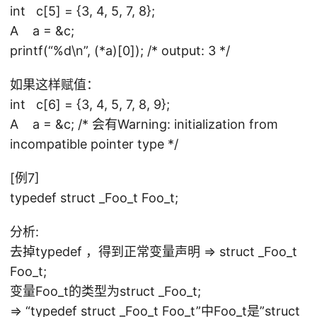
int c[5] = {3, 4, 5, 7, 8};
A a = &c;
printf(“%d\n”, (*a)[0]); /* output: 3 */
如果这样赋值：
int c[6] = {3, 4, 5, 7, 8, 9};
A a = &c; /* 会有Warning: initialization from
incompatible pointer type */
[例7]
typedef struct _Foo_t Foo_t;
分析:
去掉typedef ，得到正常变量声明 => struct _Foo_t
Foo_t;
变量Foo_t的类型为struct _Foo_t;
=> “typedef struct _Foo_t Foo_t”中Foo_t是”struct