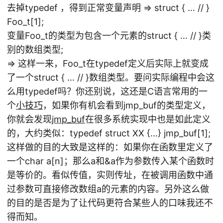
去掉typedef ，得到正常变量声明 => struct { … // }
Foo_t[1];
变量Foo_t的类型为包含一个元素的struct { … // }类
别的数组类型;
=> 这样一来，Foo_t在typedef定义后实际上就变成
了一个struct { … // }数组类型。要问实际编程中会这
么用typedef吗？你还别说，这还是C语言常用的一
个
小技巧
，如果你有机会看到jmp_buf的类型定义，
你就会发现
jmp_buf
在很多系统实现中也是如此定义
的，大约类似：typedef struct XX {…} jmp_buf[1];
这样做的目的大致是这样的：如果你在函数里定义了
一个char a[n]；那么a和&a作为参数传入某个函数时
是等价的。看似传值，实则传址，在被调用函数中通
过参数可直接修改数组a的元素的内容。另外这么做
的目的是否是为了让代码更符合某些人的口味我还不
得而知。