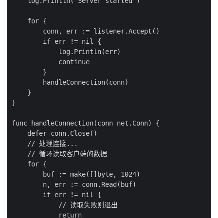
    log.Println("Server started")

    for {

        conn, err := listener.Accept()

        if err != nil {

            log.Println(err)

            continue

        }

        handleConnection(conn)

    }

}

func handleConnection(conn net.Conn) {

    defer conn.Close()

    // 处理连接...

    // 循环读取客户端的数据

    for {

        buf := make([]byte, 1024)

        n, err := conn.Read(buf)

        if err != nil {

            // 读取失败则退出

            return
