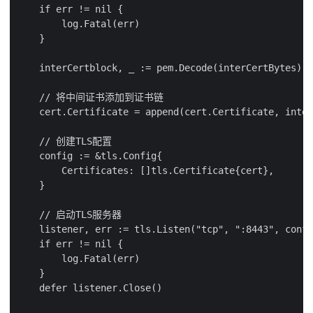
    if err != nil {

        log.Fatal(err)

    }

    interCertblock, _ := pem.Decode(interCertBytes)

    // 将中间证书添加到证书链

    cert.Certificate = append(cert.Certificate, inter
    // 创建TLS配置

    config := &tls.Config{

        Certificates: []tls.Certificate{cert},

    }

    // 启动TLS服务器

    listener, err := tls.Listen("tcp", ":8443", confi
    if err != nil {

        log.Fatal(err)

    }

    defer listener.Close()
