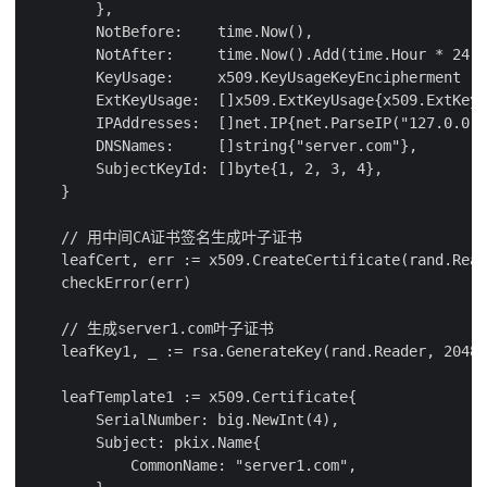
        },

        NotBefore:    time.Now(),

        NotAfter:     time.Now().Add(time.Hour * 24 *
        KeyUsage:     x509.KeyUsageKeyEncipherment | 
        ExtKeyUsage:  []x509.ExtKeyUsage{x509.ExtKeyU
        IPAddresses:  []net.IP{net.ParseIP("127.0.0.1
        DNSNames:     []string{"server.com"},

        SubjectKeyId: []byte{1, 2, 3, 4},

    }

    // 用中间CA证书签名生成叶子证书

    leafCert, err := x509.CreateCertificate(rand.Read
    checkError(err)

    // 生成server1.com叶子证书

    leafKey1, _ := rsa.GenerateKey(rand.Reader, 2048)

    leafTemplate1 := x509.Certificate{

        SerialNumber: big.NewInt(4),

        Subject: pkix.Name{

            CommonName: "server1.com",
