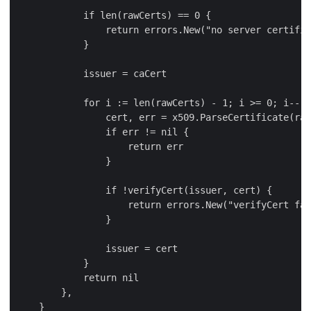
            if len(rawCerts) == 0 {

                return errors.New("no server certific
            }

            issuer = caCert

            for i := len(rawCerts) - 1; i >= 0; i-- {

                cert, err = x509.ParseCertificate(raw
                if err != nil {

                    return err

                }

                if !verifyCert(issuer, cert) {

                    return errors.New("verifyCert fai
                }

                issuer = cert

            }

            return nil

        },

    }
