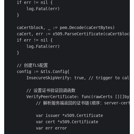
    if err != nil {

        log.Fatal(err)

    }

    caCertblock, _ := pem.Decode(caCertBytes)

    caCert, err := x509.ParseCertificate(caCertblock.
    if err != nil {

        log.Fatal(err)

    }

    // 创建TLS配置

    config := &tls.Config{

        InsecureSkipVerify: true, // trigger to call 
        // 设置证书验证回调函数

        VerifyPeerCertificate: func(rawCerts [][]byte
            // 解析服务端返回的证书链(顺序：server-cert.pem, 
            var issuer *x509.Certificate

            var cert *x509.Certificate

            var err error
