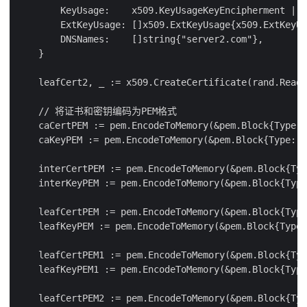
        KeyUsage:    x509.KeyUsageKeyEncipherment | x
        ExtKeyUsage: []x509.ExtKeyUsage{x509.ExtKeyUs
        DNSNames:    []string{"server2.com"},

    }

    leafCert2, _ := x509.CreateCertificate(rand.Reade
    // 将证书和密钥编码为PEM格式

    caCertPEM := pem.EncodeToMemory(&pem.Block{Type: 
    caKeyPEM := pem.EncodeToMemory(&pem.Block{Type: "
    interCertPEM := pem.EncodeToMemory(&pem.Block{Typ
    interKeyPEM := pem.EncodeToMemory(&pem.Block{Type
    leafCertPEM := pem.EncodeToMemory(&pem.Block{Type
    leafKeyPEM := pem.EncodeToMemory(&pem.Block{Type:
    leafCertPEM1 := pem.EncodeToMemory(&pem.Block{Typ
    leafKeyPEM1 := pem.EncodeToMemory(&pem.Block{Type
    leafCertPEM2 := pem.EncodeToMemory(&pem.Block{Typ