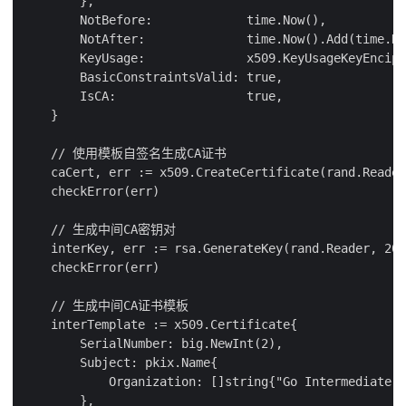
        },

        NotBefore:             time.Now(),

        NotAfter:              time.Now().Add(time.Ho
        KeyUsage:              x509.KeyUsageKeyEnciph
        BasicConstraintsValid: true,

        IsCA:                  true,

    }

    // 使用模板自签名生成CA证书

    caCert, err := x509.CreateCertificate(rand.Reader
    checkError(err)

    // 生成中间CA密钥对

    interKey, err := rsa.GenerateKey(rand.Reader, 204
    checkError(err)

    // 生成中间CA证书模板

    interTemplate := x509.Certificate{

        SerialNumber: big.NewInt(2),

        Subject: pkix.Name{

            Organization: []string{"Go Intermediate C
        },
