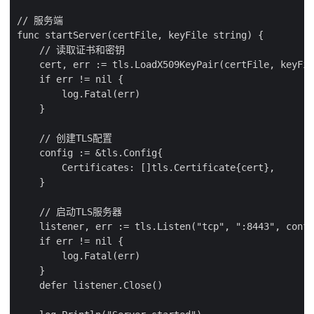
// 服务端

func startServer(certFile, keyFile string) {

    // 读取证书和密钥

    cert, err := tls.LoadX509KeyPair(certFile, keyFil
    if err != nil {

        log.Fatal(err)

    }

    // 创建TLS配置

    config := &tls.Config{

        Certificates: []tls.Certificate{cert},

    }

    // 启动TLS服务器

    listener, err := tls.Listen("tcp", ":8443", confi
    if err != nil {

        log.Fatal(err)

    }

    defer listener.Close()
