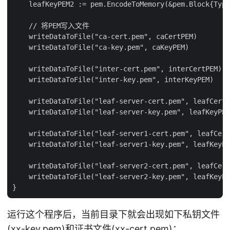
    leafKeyPEM2 := pem.EncodeToMemory(&pem.Block{Type
    // 将PEM写入文件

    writeDataToFile("ca-cert.pem", caCertPEM)

    writeDataToFile("ca-key.pem", caKeyPEM)

    writeDataToFile("inter-cert.pem", interCertPEM)

    writeDataToFile("inter-key.pem", interKeyPEM)

    writeDataToFile("leaf-server-cert.pem", leafCertP
    writeDataToFile("leaf-server-key.pem", leafKeyPEM
    writeDataToFile("leaf-server1-cert.pem", leafCert
    writeDataToFile("leaf-server1-key.pem", leafKeyPE
    writeDataToFile("leaf-server2-cert.pem", leafCert
    writeDataToFile("leaf-server2-key.pem", leafKeyPE
运行这个程序后，当前目录下就会出现如下私钥文件
(xx-key.pem)和证书文件(xx-cert.pem)：