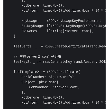
        },

        NotBefore: time.Now(),

        NotAfter:  time.Now().Add(time.Hour * 24 * 36
        KeyUsage:    x509.KeyUsageKeyEncipherment | x
        ExtKeyUsage: []x509.ExtKeyUsage{x509.ExtKeyUs
        DNSNames:    []string{"server1.com"},

    }

    leafCert1, _ := x509.CreateCertificate(rand.Reade
    // 生成server2.com叶子证书

    leafKey2, _ := rsa.GenerateKey(rand.Reader, 2048)

    leafTemplate2 := x509.Certificate{

        SerialNumber: big.NewInt(5),

        Subject: pkix.Name{

            CommonName: "server2.com",

        },

        NotBefore: time.Now(),

        NotAfter:  time.Now().Add(time.Hour * 24 * 36