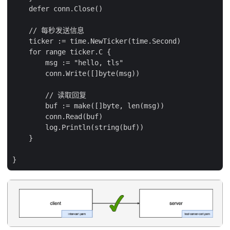
    defer conn.Close()

    // 每秒发送信息

    ticker := time.NewTicker(time.Second)

    for range ticker.C {

        msg := "hello, tls"

        conn.Write([]byte(msg))

        // 读取回复

        buf := make([]byte, len(msg))

        conn.Read(buf)

        log.Println(string(buf))

    }
