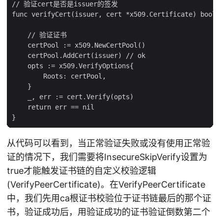
// 验证cert是否是issuer的签发

func verifyCert(issuer, cert *x509.Certificate) bool 
    // 验证证书

    certPool := x509.NewCertPool()

    certPool.AddCert(issuer) // ok

    opts := x509.VerifyOptions{

        Roots: certPool,

    }

    _, err := cert.Verify(opts)

    return err == nil

从代码可以看到，当正常验证失败或没有使用正常验
证的情况下，我们需要将InsecureSkipVerify设置为
true才能触发证书链的自定义校验逻辑
(VerifyPeerCertificate)。在VerifyPeerCertificate
中，我们先用ca根证书校验位于证书链最后的那个证
书，验证成功后，用验证成功的证书验证倒数第二个