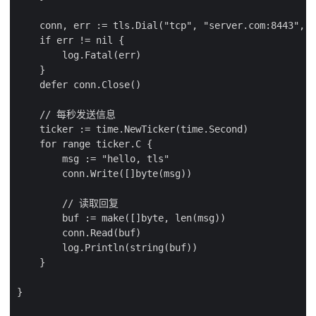
    conn, err := tls.Dial("tcp", "server.com:8443", c
    if err != nil {

        log.Fatal(err)

    }

    defer conn.Close()

    // 每秒发送信息

    ticker := time.NewTicker(time.Second)

    for range ticker.C {

        msg := "hello, tls"

        conn.Write([]byte(msg))

        // 读取回复

        buf := make([]byte, len(msg))

        conn.Read(buf)

        log.Println(string(buf))

    }

}
