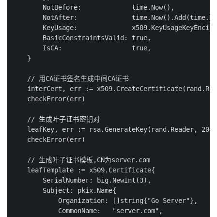
        NotBefore:             time.Now(),

        NotAfter:              time.Now().Add(time.Ho
        KeyUsage:              x509.KeyUsageKeyEnciph
        BasicConstraintsValid: true,

        IsCA:                  true,

    }

    // 用CA证书签名生成中间CA证书

    interCert, err := x509.CreateCertificate(rand.Rea
    checkError(err)

    // 生成叶子证书密钥对

    leafKey, err := rsa.GenerateKey(rand.Reader, 2048
    checkError(err)

    // 生成叶子证书模板,CN为server.com

    leafTemplate := x509.Certificate{

        SerialNumber: big.NewInt(3),

        Subject: pkix.Name{

            Organization: []string{"Go Server"},

            CommonName:   "server.com",
