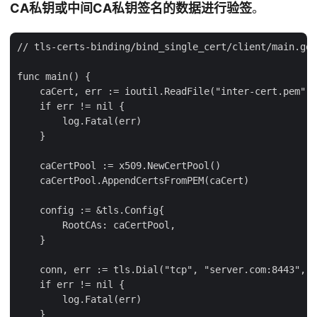
CA私钥或中间CA私钥签名的数据进行验签
。
// tls-certs-binding/bind_single_cert/client/main.go

func main() {

    caCert, err := ioutil.ReadFile("inter-cert.pem")

    if err != nil {

        log.Fatal(err)

    }

    caCertPool := x509.NewCertPool()

    caCertPool.AppendCertsFromPEM(caCert)

    config := &tls.Config{

        RootCAs: caCertPool,

    }

    conn, err := tls.Dial("tcp", "server.com:8443", c
    if err != nil {

        log.Fatal(err)

    }
