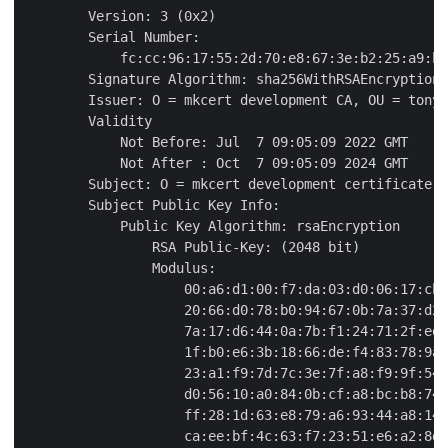
        Version: 3 (0x2)

        Serial Number:

            fc:cc:96:17:55:2d:70:e8:67:3e:b2:25:a9:b8
        Signature Algorithm: sha256WithRSAEncryption

        Issuer: O = mkcert development CA, OU = tonyb
        Validity

            Not Before: Jul  7 09:05:09 2022 GMT

            Not After : Oct  7 09:05:09 2024 GMT

        Subject: O = mkcert development certificate, 
        Subject Public Key Info:

            Public Key Algorithm: rsaEncryption

                RSA Public-Key: (2048 bit)

                Modulus:

                    00:a6:d1:00:f7:da:03:d0:06:17:cb:
                    20:66:d0:78:b0:94:67:0b:7a:37:d2:
                    7a:17:d6:44:0a:7b:f1:24:71:2f:ed:
                    1f:b0:e6:3b:18:66:de:f4:83:78:9a:
                    23:a1:f9:7d:7c:3e:7f:a8:f9:9f:54:
                    d0:56:10:a0:84:0b:cf:a8:bc:b8:74:
                    ff:28:1d:63:e8:79:a6:93:44:a8:14:
                    ca:ee:bf:4c:63:f7:23:51:e6:a2:8d: