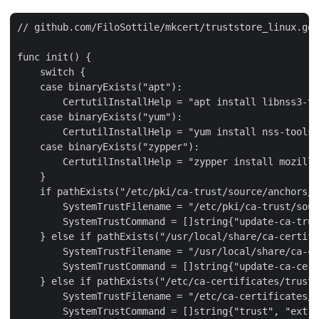
// github.com/FiloSottile/mkcert/truststore_linux.go 

func init() {

    switch {

    case binaryExists("apt"):

        CertutilInstallHelp = "apt install libnss3-to
    case binaryExists("yum"):

        CertutilInstallHelp = "yum install nss-tools"

    case binaryExists("zypper"):

        CertutilInstallHelp = "zypper install mozilla
    }

    if pathExists("/etc/pki/ca-trust/source/anchors/"
        SystemTrustFilename = "/etc/pki/ca-trust/sour
        SystemTrustCommand = []string{"update-ca-trus
    } else if pathExists("/usr/local/share/ca-certifi
        SystemTrustFilename = "/usr/local/share/ca-ce
        SystemTrustCommand = []string{"update-ca-cert
    } else if pathExists("/etc/ca-certificates/trust-
        SystemTrustFilename = "/etc/ca-certificates/t
        SystemTrustCommand = []string{"trust", "extra