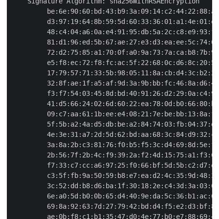
    Signature Algorithm: sha256WithRSAEncryption

         be:6e:90:60:bd:43:b9:3a:09:14:c2:44:22:88:a6
         d3:97:19:64:8b:59:5d:60:33:36:01:a1:4e:01:eb
         48:c4:04:a6:0a:e4:91:95:db:5a:2c:c8:e9:93:fa
         81:d1:96:ed:5b:67:ae:27:e3:d3:ea:ee:5c:74:0f
         72:d2:75:85:a1:70:0f:a0:9a:73:7a:ca:b8:7b:92
         e5:f8:ec:72:f8:fc:ac:5f:22:68:0c:d6:8c:20:5b
         17:79:57:71:33:5b:98:05:11:8a:cb:d4:3c:b2:24
         32:8f:ae:1f:a5:af:9d:3a:9b:bb:fc:46:8a:d6:48
         f3:f7:54:03:45:8d:bd:40:91:26:d2:29:0a:c4:91
         41:d5:66:24:02:6d:60:22:ea:78:0d:b0:66:80:b9
         09:c7:aa:61:1b:ee:e4:08:21:7e:be:bb:13:8a:fb
         5f:5b:a2:4a:d5:db:be:a2:84:74:03:fb:04:37:d0
         4e:3e:31:a7:2d:5d:62:bd:aa:68:3c:84:d9:32:cb
         3a:8a:2b:c3:81:76:f0:b5:f5:3c:d4:69:8d:5e:f8
         2b:56:7f:2b:4c:f9:39:2a:f2:4d:15:75:a1:f3:62
         f7:33:c7:cc:a6:97:25:f0:66:bf:5d:5b:c2:d7:d3
         c3:5f:fb:9a:50:59:b8:e7:ea:d2:4c:35:9d:48:3f
         3c:52:dd:b8:d6:ba:1f:30:18:2e:c4:3d:3a:03:66
         6e:a0:5d:b0:0b:65:d4:40:9e:da:5c:36:b1:ac:6b
         69:8a:92:63:7d:27:79:42:bd:d4:f5:e2:d3:bf:8e
         ae:0b:f8:c1:b1:35:47:d0:4e:77:b0:e7:88:69:4b