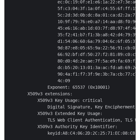
                    ec:0c:19:0f:e1:e6:1a:22:e7:3e:a6:
                    5f:c3:04:3f:1a:0f:c4:55:6f:ff:15:
                    5c:2d:3d:0b:dc:8a:01:ca:d2:2a:71:
                    10:9f:79:76:e0:a7:14:aa:d8:f0:90:
                    45:e6:16:ab:1d:03:7f:d8:97:4f:4d:
                    35:f2:41:b7:f1:3b:a8:42:d4:79:39:
                    d1:54:06:60:6a:79:04:6c:6f:05:37:
                    9d:87:e8:05:65:9a:22:56:91:cb:03:
                    66:92:bf:df:50:27:f2:81:89:c0:c5:
                    80:d0:4d:2e:ae:7f:5a:e9:fa:69:f3:
                    dc:b5:20:13:01:3a:ac:fd:a8:69:2d:
                    90:4a:f1:f7:3f:9e:3b:7a:cb:77:c7:
                    4c:09

                Exponent: 65537 (0x10001)

        X509v3 extensions:

            X509v3 Key Usage: critical

                Digital Signature, Key Encipherment

            X509v3 Extended Key Usage:

                TLS Web Client Authentication, TLS We
            X509v3 Authority Key Identifier:

                keyid:A8:C4:06:2D:2C:25:71:EC:08:C8:1