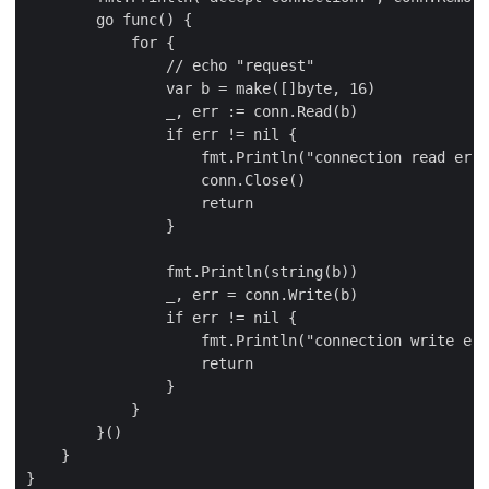
        go func() {

            for {

                // echo "request"

                var b = make([]byte, 16)

                _, err := conn.Read(b)

                if err != nil {

                    fmt.Println("connection read erro
                    conn.Close()

                    return

                }

                fmt.Println(string(b))

                _, err = conn.Write(b)

                if err != nil {

                    fmt.Println("connection write err
                    return

                }

            }

        }()

    }
