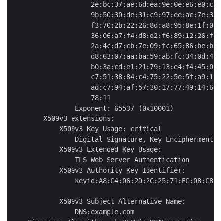
                    2e:bc:37:ae:6d:ea:9e:0e:e6:e0:c5:
                    9b:50:30:de:31:c9:97:ee:ac:7e:33:
                    f3:70:2b:22:26:8d:a8:95:8e:1f:0e:
                    36:06:a7:f4:d8:d2:f6:89:12:26:fd:
                    2a:4c:d7:cb:7e:09:fc:65:86:be:b6:
                    d8:63:07:aa:ba:59:ab:fc:34:0d:4a:
                    b0:3a:cd:e1:21:79:13:e4:f4:45:00:
                    c7:51:38:84:c4:75:22:5e:5f:a9:11:
                    ad:c7:94:af:57:30:17:77:49:14:6e:
                    78:11

                Exponent: 65537 (0x10001)

        X509v3 extensions:

            X509v3 Key Usage: critical

                Digital Signature, Key Encipherment

            X509v3 Extended Key Usage:

                TLS Web Server Authentication

            X509v3 Authority Key Identifier:

                keyid:A8:C4:06:2D:2C:25:71:EC:08:C8:1
            X509v3 Subject Alternative Name:

                DNS:example.com
