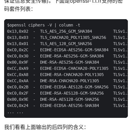
保证信息安全传输)。下面是openssl-1.1.1f支持的密
码套件列表：
$openssl ciphers -V | column -t

0x13,0x02  -  TLS_AES_256_GCM_SHA384         TLSv1.3 
0x13,0x03  -  TLS_CHACHA20_POLY1305_SHA256   TLSv1.3 
0x13,0x01  -  TLS_AES_128_GCM_SHA256         TLSv1.3 
0xC0,0x2C  -  ECDHE-ECDSA-AES256-GCM-SHA384  TLSv1.2 
0xC0,0x30  -  ECDHE-RSA-AES256-GCM-SHA384    TLSv1.2 
0x00,0x9F  -  DHE-RSA-AES256-GCM-SHA384      TLSv1.2 
0xCC,0xA9  -  ECDHE-ECDSA-CHACHA20-POLY1305  TLSv1.2 
0xCC,0xA8  -  ECDHE-RSA-CHACHA20-POLY1305    TLSv1.2 
0xCC,0xAA  -  DHE-RSA-CHACHA20-POLY1305      TLSv1.2 
0xC0,0x2B  -  ECDHE-ECDSA-AES128-GCM-SHA256  TLSv1.2 
0xC0,0x2F  -  ECDHE-RSA-AES128-GCM-SHA256    TLSv1.2 
0x00,0x9E  -  DHE-RSA-AES128-GCM-SHA256      TLSv1.2 
0xC0,0x24  -  ECDHE-ECDSA-AES256-SHA384      TLSv1.2 
我们看看上面输出的后四列的含义：