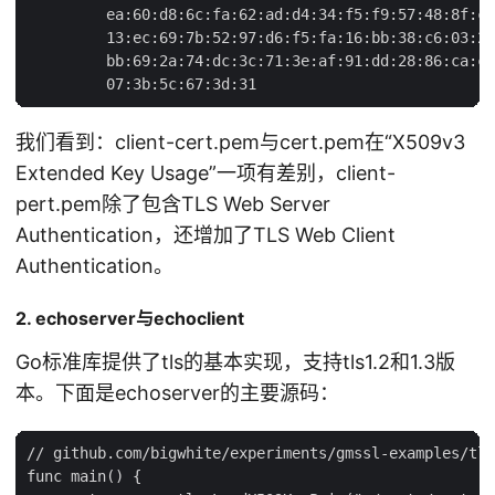
         ea:60:d8:6c:fa:62:ad:d4:34:f5:f9:57:48:8f:c0
         13:ec:69:7b:52:97:d6:f5:fa:16:bb:38:c6:03:2f
         bb:69:2a:74:dc:3c:71:3e:af:91:dd:28:86:ca:c8
我们看到：client-cert.pem与cert.pem在“X509v3
Extended Key Usage”一项有差别，client-
pert.pem除了包含TLS Web Server
Authentication，还增加了TLS Web Client
Authentication。
2. echoserver与echoclient
Go标准库提供了tls的基本实现，支持tls1.2和1.3版
本。下面是echoserver的主要源码：
// github.com/bigwhite/experiments/gmssl-examples/tls
func main() {
