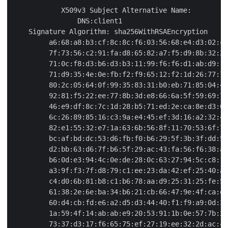
            X509v3 Subject Alternative Name:

                DNS:client1

    Signature Algorithm: sha256WithRSAEncryption

         a6:68:a8:b3:cf:8c:8c:f6:03:56:68:e4:d3:02:cd
         7f:73:56:c2:91:fa:d8:65:82:a7:f5:d9:8b:32:2a
         71:0c:f8:d3:b6:d3:b3:11:99:f6:f6:d1:ab:d9:1e
         71:d9:35:4e:0e:fb:f2:f9:65:12:f2:1d:26:77:7d
         80:2c:05:64:0f:99:35:83:31:b0:eb:71:85:04:48
         92:81:f5:22:ee:77:8b:3d:e8:66:6a:5f:59:69:73
         46:e9:df:8c:7c:1d:28:b5:71:ed:2e:ca:8e:d3:08
         6c:26:89:85:16:c3:9a:e4:45:ef:3d:16:a2:32:45
         82:e1:55:32:e7:1a:63:6b:56:8f:11:70:53:6f:71
         bc:af:bd:dc:53:d6:fb:f0:b6:29:5f:3b:3f:dd:5c
         d2:bb:63:d6:7f:b6:5f:29:ac:43:fa:56:f6:38:a4
         b6:0d:e3:94:4c:0e:de:28:0c:63:27:94:5c:c8:15
         a3:9f:f3:7f:d8:79:c1:ee:23:da:42:ef:25:40:a1
         c4:d0:6b:81:b8:c1:b6:78:aa:d9:25:31:25:fe:5c
         61:38:2e:6e:ba:34:b6:21:cb:66:47:9e:4f:ca:e2
         60:d4:cb:fd:e6:a2:d5:d3:44:40:f1:f9:a9:0d:38
         1a:59:4f:14:ab:ab:e9:20:53:91:1b:0e:57:7b:2e
         73:37:d3:17:f6:65:75:ef:27:19:ee:32:2d:ac:ca