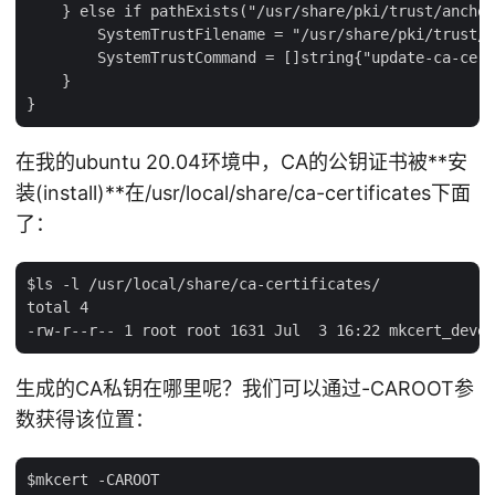
    } else if pathExists("/usr/share/pki/trust/anchor
        SystemTrustFilename = "/usr/share/pki/trust/a
        SystemTrustCommand = []string{"update-ca-cert
    }

在我的ubuntu 20.04环境中，CA的公钥证书被**安
装(install)**在/usr/local/share/ca-certificates下面
了：
$ls -l /usr/local/share/ca-certificates/

total 4

生成的CA私钥在哪里呢？我们可以通过-CAROOT参
数获得该位置：
$mkcert -CAROOT
