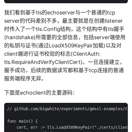
我们看到基于tls的echoserver与一个普通的tcp
server的代码差别不多，最主要就是在创建listener
时传入了一个tls.Config结构，这个结构中有tls握手
(handshake)所需要的全部信息，包括server端使用
的私钥与证书(通过LoadX509KeyPair加载)以及对
client端进行证书校验的标志(ClientAuth:
tls.RequireAndVerifyClientCert)。一旦连接建立，
握手成功，后续的数据读写都和基于tcp连接的普通
服务端程序无异。
下面是echoclient的主要源码：
// github.com/bigwhite/experiments/gmssl-examples/tls
func main() {

    cert, err := tls.LoadX509KeyPair("./certs/client-