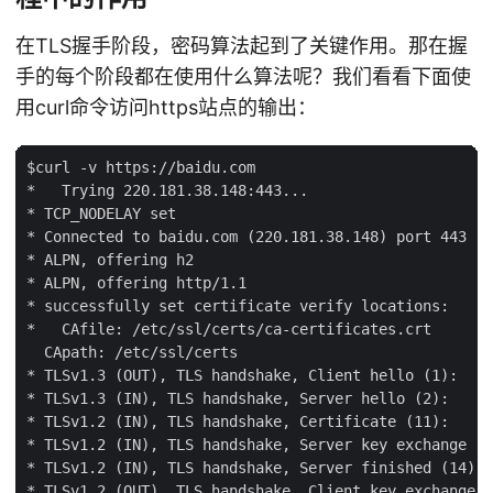
在TLS握手阶段，密码算法起到了关键作用。那在握
手的每个阶段都在使用什么算法呢？我们看看下面使
用curl命令访问https站点的输出：
$curl -v https://baidu.com

*   Trying 220.181.38.148:443...

* TCP_NODELAY set

* Connected to baidu.com (220.181.38.148) port 443 (#
* ALPN, offering h2

* ALPN, offering http/1.1

* successfully set certificate verify locations:

*   CAfile: /etc/ssl/certs/ca-certificates.crt

  CApath: /etc/ssl/certs

* TLSv1.3 (OUT), TLS handshake, Client hello (1):

* TLSv1.3 (IN), TLS handshake, Server hello (2):

* TLSv1.2 (IN), TLS handshake, Certificate (11):

* TLSv1.2 (IN), TLS handshake, Server key exchange (1
* TLSv1.2 (IN), TLS handshake, Server finished (14):

* TLSv1.2 (OUT), TLS handshake, Client key exchange (