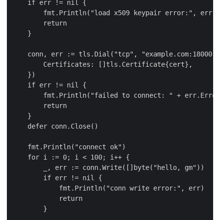
    if err != nil {

        fmt.Println("load x509 keypair error:", err)

        return

    }

    conn, err := tls.Dial("tcp", "example.com:18000",
        Certificates: []tls.Certificate{cert},

    })

    if err != nil {

        fmt.Println("failed to connect: " + err.Error
        return

    }

    defer conn.Close()

    fmt.Println("connect ok")

    for i := 0; i < 100; i++ {

        _, err := conn.Write([]byte("hello, gm"))

        if err != nil {

            fmt.Println("conn write error:", err)

            return

        }
