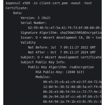
$openssl x509 -in client-cert.pem -noout -text

Certificate:

    Data:

        Version: 3 (0x2)

        Serial Number:

            62:59:40:5c:e7:5a:61:74:73:bf:08:b0:d9:a7
        Signature Algorithm: sha256WithRSAEncryption

        Issuer: O = mkcert development CA, OU = tonyb
        Validity

            Not Before: Jul  7 09:11:27 2022 GMT

            Not After : Oct  7 09:11:27 2024 GMT

        Subject: O = mkcert development certificate, 
        Subject Public Key Info:

            Public Key Algorithm: rsaEncryption

                RSA Public-Key: (2048 bit)

                Modulus:

                    00:e5:25:c6:a1:c9:e2:5f:64:72:bd:
                    12:8d:9c:30:52:8d:d8:5a:e7:f4:0c:
                    06:26:e3:06:54:54:cc:72:77:4e:22:
                    08:2e:94:2d:0f:cc:e8:9f:b9:c5:f4:
                    bb:64:9d:1a:74:1b:e3:8c:95:2c:18: