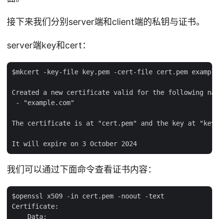
接下来我们分别server端和client端的私钥与证书。
server端key和cert：
$mkcert -key-file key.pem -cert-file cert.pem example
Created a new certificate valid for the following nam
 - "example.com"

The certificate is at "cert.pem" and the key at "key.
我们可以通过下面命令查看证书内容：
$openssl x509 -in cert.pem -noout -text

Certificate:

    Data:
