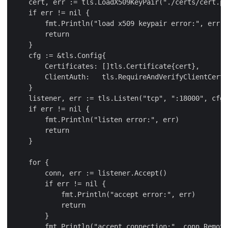
    cert, err := tls.LoadX509KeyPair("./certs/cert.pe
    if err != nil {

        fmt.Println("load x509 keypair error:", err)

        return

    }

    cfg := &tls.Config{

        Certificates: []tls.Certificate{cert},

        ClientAuth:   tls.RequireAndVerifyClientCert,

    }

    listener, err := tls.Listen("tcp", ":18000", cfg)

    if err != nil {

        fmt.Println("listen error:", err)

        return

    }

    for {

        conn, err := listener.Accept()

        if err != nil {

            fmt.Println("accept error:", err)

            return

        }

        fmt.Println("accept connection:", conn.Remote