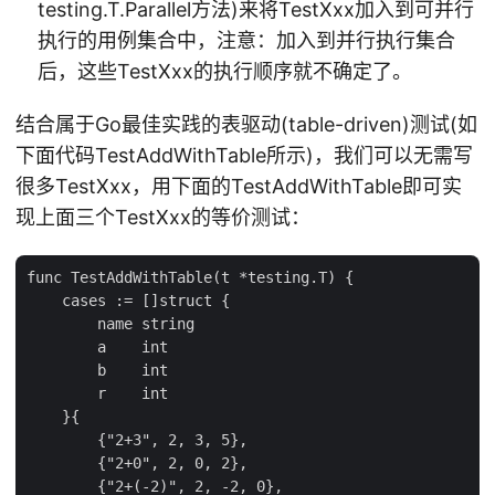
testing.T.Parallel方法)来将TestXxx加入到可并行
执行的用例集合中，注意：加入到并行执行集合
后，这些TestXxx的执行顺序就不确定了。
结合属于Go最佳实践的表驱动(table-driven)测试(如
下面代码TestAddWithTable所示)，我们可以无需写
很多TestXxx，用下面的TestAddWithTable即可实
现上面三个TestXxx的等价测试：
func TestAddWithTable(t *testing.T) {

    cases := []struct {

        name string

        a    int

        b    int

        r    int

    }{

        {"2+3", 2, 3, 5},

        {"2+0", 2, 0, 2},

        {"2+(-2)", 2, -2, 0},
