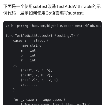
下面是一个使用subtest改造TestAddWithTable的示
例代码，展示如何使用Go语言编写subtest：
// https://github.com/bigwhite/experiments/blob/maste
func TestAddWithSubtest(t *testing.T) {

    cases := []struct {

        name string

        a    int

        b    int

        r    int

    }{

        {"2+3", 2, 3, 5},

        {"2+0", 2, 0, 2},

        {"2+(-2)", 2, -2, 0},

        //... ...

    }

    for _, caze := range cases {

        t.Run(caze.name, func(t *testing.T) {
