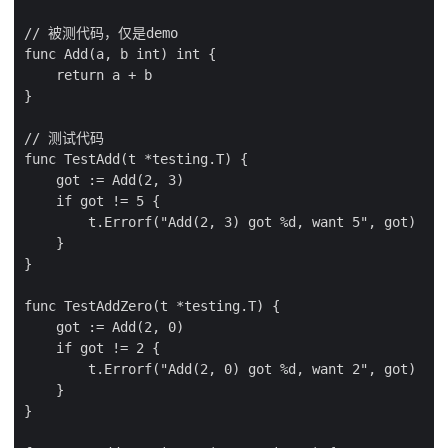
// 被测代码，仅是demo

func Add(a, b int) int {

    return a + b

}

// 测试代码

func TestAdd(t *testing.T) {

    got := Add(2, 3)

    if got != 5 {

        t.Errorf("Add(2, 3) got %d, want 5", got)

    }

}

func TestAddZero(t *testing.T) {

    got := Add(2, 0)

    if got != 2 {

        t.Errorf("Add(2, 0) got %d, want 2", got)

    }

}
