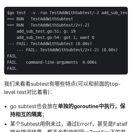
$go test  -v -run TestAddWithSubtest/-2 add_sub_test.
=== RUN   TestAddWithSubtest

=== RUN   TestAddWithSubtest/2+(-2)

    add_sub_test.go:51: g: 19

    add_sub_test.go:54: got 1, want 0

--- FAIL: TestAddWithSubtest (0.00s)

    --- FAIL: TestAddWithSubtest/2+(-2) (0.00s)

FAIL

FAIL    command-line-arguments  0.006s

我们来看看subtest有哪些特点(可以和前面的top-
level test对比着看)：
go subtest也会放在
单独的goroutine中执行，保
持相互的隔离
；
某个Subtest用例未过，通过Errorf，甚至是Fatalf