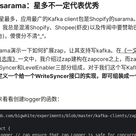
ify/sarama：星多不一定代表优秀
多，应用最广的Kafka client包是Shopify的sarama
总是混淆Shopify、Shopee(虾皮)以及传闻中要赞助巴萨
)，傻傻分不清^_^。
ama演示一下如何扩展zap，让其支持写kafka。在
《一
p日志库》
一文中，我介绍过zap建构在zapcore之上，而zap
iteSyncer和LevelEnabler三部分组成，对于我们这个写K
定义一个给一个WriteSyncer接口的实现，即可组装成一
看看创建logger的函数：
ub.com/bigwhite/experiments/blob/master/kafka-clients/zap
ct {

Logger // zap ensure that zap.Logger is safe for concurre