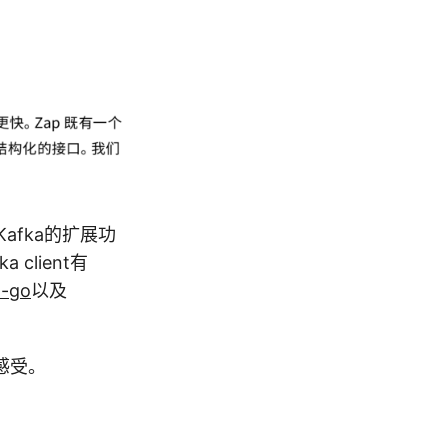
afka的扩展功
client有
a-go
以及
感受。