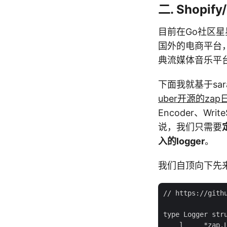
二. Shop
目前在Go社区星星最
国外的电商平台，我
典流媒体音乐平台
下面我就基于sar
uber开源的za
Encoder、Wr
说，我们只需要
入的logger
。
我们自顶向下先来
// https://gith
type Logger stru
    l     *zap.