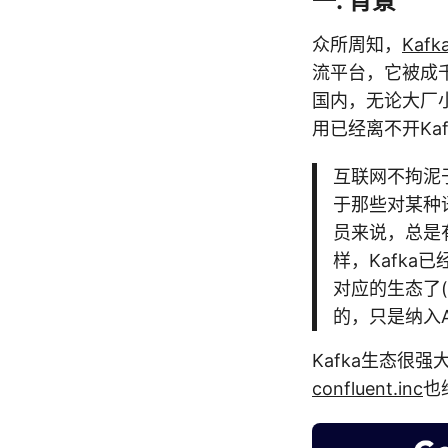
一. 背景
众所周知，
Kafk
流平台，它被成
国内，无论大厂
用已经离不开Kaf
互联网不拘泥于
于那些对某种
员来说，总是有
样，Kafk
对应的生态了(
的，只是纳入A
Kafka生态很强
confluent.inc
也