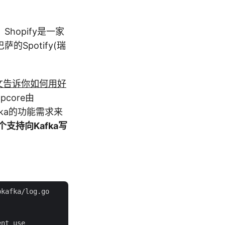
。Shopify是一家
的Spotify(瑞
文告诉你如何用好
core由
afka的功能需求来
个支持向Kafka写
kafka/log.go

nt use
