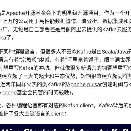
a
是Apache开源基金会下的明星级开源项目，作为一个
千上万的公司用于高性能数据管道、流分析、数据集成和
小厂，无论是自己部署还是用像阿里云提供的Kafka云服
ka了。
某种编程语言，但很多人不喜欢Kafka是由Scala/Jav
语言有着“宗教般”虔诚、有着“手里拿着锤子，眼中满世界
想重写Kafka的冲动。但就像很多新语言的拥趸想重写Kube
a已经建立起了巨大的起步和生态优势，短期很难建立起同样
近两年同样火热的类Kafka的
Apache pulsar
创建时间与K
pache基金会托管的时间较晚)。
大，各种编程语言都有对应的Kafka client。Kafka背后
维护了各大主流语言的client：