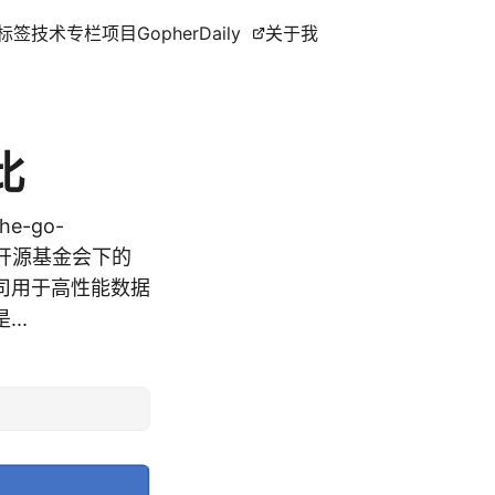
标签
技术专栏
项目
GopherDaily
关于我
比
he-go-
ache开源基金会下的
司用于高性能数据
..