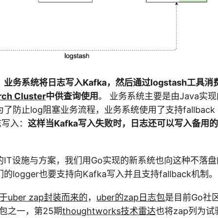
：
业务系统将日志写入Kafka，然后通过logstash工具
rch Cluster
中供查询使用
。 业务系统主要是由Java实现
防止log阻塞业务流程，业务系统使用了支持fallback ap
志写入：
这样当Kafka写入失败时，日志还可以写入备用
。
IT设施与方案，我们用Go实现的新系统也向这种不落盘的
logger也要支持向Kafka写入并且支持fallback机制。
于uber zap封装而来的
，
uber的zap日志包
是目前Go社
g包之一，第25期
thoughtworks技术雷达
也将zap列为