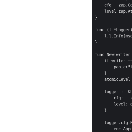
    cfg   zap.Co
    level zap.At
}

func (l *Logger)
    l.l.Info(msg
}

func New(writer
    if writer ==
        panic("t
    }

    atomicLevel 
    logger := &L
        cfg:   z
        level: a
    }

    logger.cfg.
        enc.App