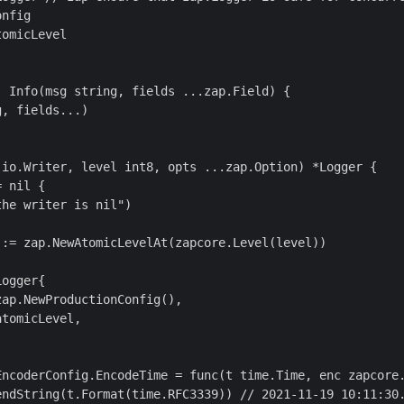
nfig

omicLevel

 Info(msg string, fields ...zap.Field) {

, fields...)

 io.Writer, level int8, opts ...zap.Option) *Logger {

 nil {

he writer is nil")

:= zap.NewAtomicLevelAt(zapcore.Level(level))

ogger{

ap.NewProductionConfig(),

tomicLevel,

EncoderConfig.EncodeTime = func(t time.Time, enc zapcore.
endString(t.Format(time.RFC3339)) // 2021-11-19 10:11:30.