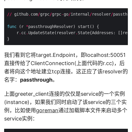
//
 github
.
com
/
grpc
/
grpc
-
go
/
internal
/
resolver
/
passthro
func
 (r 
*
    r
.
cc
.
UpdateState(resolver
.
State{Addresses: []reso
我们看到它将target.Endpoint，即localhost:50051
直接传给了ClientConnection(上面代码的r.cc)，后
者将向这个地址建立tcp连接。这正应了该resolver的
名字：
passthrough
。
上面greeter_client连接的仅仅是service的一个实例
(instance)，如果我们同时启动了该service的三个实
例，比如使用
goreman
通过加载脚本文件来启动多个
service实例：