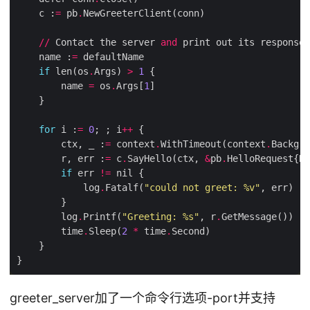
    c :
=
 pb
.
//
 Contact the server 
and
 print out its response
.
    name :
=
if
 len(os
.
Args) 
>
1
        name 
=
 os
.
Args[
1
for
 i :
=
0
; ; i
++
        ctx, _ :
=
 context
.
WithTimeout(context
.
Backgro
        r, err :
=
 c
.
SayHello(ctx, 
&
pb
.
HelloRequest{N
if
 err 
!=
            log
.
Fatalf(
"could not greet: %v"
        log
.
Printf(
"Greeting: 
%s
"
, r
.
        time
.
Sleep(
2
*
 time
.
greeter_server加了一个命令行选项-port并支持