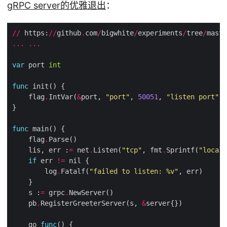
gRPC server的优雅退出
：
//
 https:
//
github
.
com
/
bigwhite
/
experiments
/
tree
/
maste
...
...
var
 port 
int
func
    flag
.
IntVar(
&
port, 
"port"
, 
50051
, 
"listen port"
func
    flag
.
    lis, err :
=
 net
.
Listen(
"tcp"
, fmt
.
Sprintf(
"localh
if
 err 
!=
        log
.
Fatalf(
"failed to listen: %v"
    s :
=
 grpc
.
    pb
.
RegisterGreeterServer(s, 
&
    go 
func