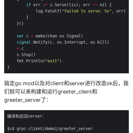
if
 err :
=
 s
.
Serve(lis); err 
!=
            log
.
Fatalf(
"failed to serve: %v"
var
 c 
=
 make(chan os
.
signal
.
Notify(c, os
.
Interrupt, os
.
<-
    s
.
    fmt
.
Println(
"exit"
搞定go.mod以及对client和server进行改造ok后，我
们就可以来构建和运行greeter_client和
greeter_server了：