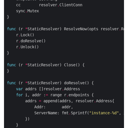
    cc        resolver
.
    sync
.
func
 (r 
*
StaticResolver) ResolveNow(opts resolver
.
    r
.
    r
.
    r
.
func
 (r 
*
func
 (r 
*
var
 addrs []resolver
.
for
 i, addr :
=
 range r
.
        addrs 
=
 append(addrs, resolver
.
            ServerName: fmt
.
Sprintf(
"instance-
%d
"
, i
+