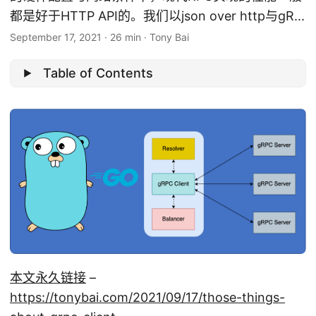
都是好于HTTP API的。我们以json over http与gR...
September 17, 2021
·
26 min
·
Tony Bai
Table of Contents
本文永久链接
–
https://tonybai.com/2021/09/17/those-things-