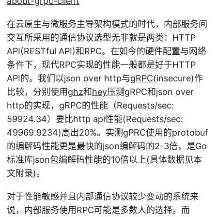
about-grpc-client
在云原生与微服务主导架构模式的时代，内部服务间
交互所采用的通信协议选型无非就是两类：HTTP
API(RESTful API)和RPC。在如今的硬件配置与网络
条件下，现代RPC实现的性能一般都是好于HTTP
API的。我们以json over http与
gRPC
(insecure)作
比较，分别使用
ghz
和
hey
压测gRPC和json over
http的实现，gRPC的性能（Requests/sec:
59924.34）要比http api性能(Requests/sec:
49969.9234)高出20%。实测gPRC使用的protobuf
的编解码性能更是最快的json编解码的2-3倍，是Go
标准库json包编解码性能的10倍以上(具体数据见本
文附录)。
对于性能敏感并且内部通信协议较少变动的系统来
说，内部服务使用RPC可能是多数人的选择。而