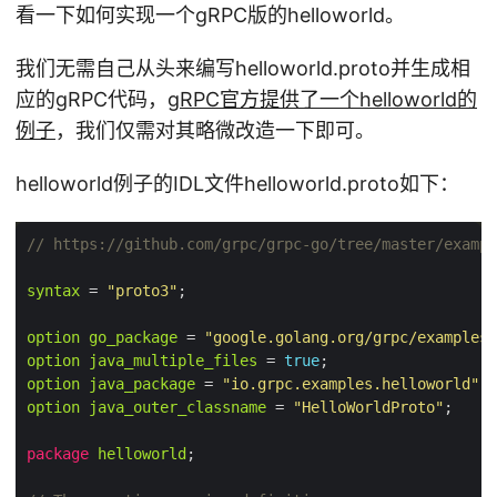
看一下如何实现一个gRPC版的helloworld。
我们无需自己从头来编写helloworld.proto并生成相
应的gRPC代码，
gRPC官方提供了一个helloworld的
例子
，我们仅需对其略微改造一下即可。
helloworld例子的IDL文件helloworld.proto如下：
// https://github.com/grpc/grpc-go/tree/master/exampl
syntax
 = 
"proto3"
option
go_package
 = 
"google.golang.org/grpc/examples/
option
java_multiple_files
 = 
true
option
java_package
 = 
"io.grpc.examples.helloworld"
option
java_outer_classname
 = 
"HelloWorldProto"
package
helloworld