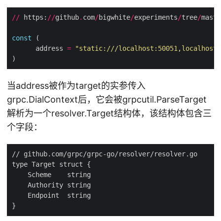
//
 https:
//
github
.
com
/
bigwhite
/
experiments
/
tree
/
maste
const
      address 
=
"static:///localhost:50051,localhost:
当address被作为target的实参传入
grpc.DialContext后，它会被grpcutil.ParseTarget
解析为一个resolver.Target结构体，该结构体包含三
个字段：