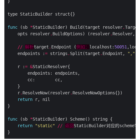
func
 (sb 
*
StaticBuilder) Build(target resolver
.
Target
    opts resolver
.
BuildOptions) (resolver
.
//
解析
target
.
Endpoint (
例如：
localhost:
50051
,loca
    endpoints :
=
 strings
.
Split(target
.
Endpoint, 
","
    r :
=
&
    r
.
ResolveNow(resolver
.
return
func
 (sb 
*
return
"static"
//
返回