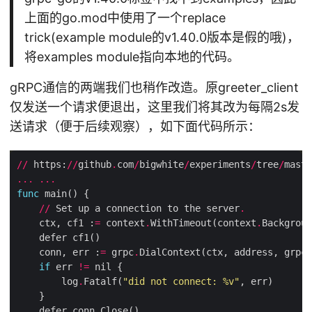
上面的go.mod中使用了一个replace
trick(example module的v1.40.0版本是假的哦)，
将examples module指向本地的代码。
gRPC通信的两端我们也稍作改造。原greeter_client
仅发送一个请求便退出，这里我们将其改为每隔2s发
送请求（便于后续观察），如下面代码所示：
//
 https:
//
github
.
com
/
bigwhite
/
experiments
/
tree
/
maste
...
...
func
//
 Set up a connection to the server
.
    ctx, cf1 :
=
 context
.
WithTimeout(context
.
Backgroun
    conn, err :
=
 grpc
.
DialContext(ctx, address, grpc
.
if
 err 
!=
        log
.
Fatalf(
"did not connect: %v"
    defer conn
.