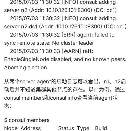
2015/07/03 11:30:32 [INFO] consul: adding
server n2 (Addr: 10.10.126.101:8300) (DC: dc1)
2015/07/03 11:30:32 [INFO] consul: adding
server n2.dc1 (Addr: 10.10.126.101:8300) (DC: dc1)
2015/07/03 11:30:32 [ERR] agent: failed to
sync remote state: No cluster leader
2015/07/03 11:30:33 [WARN] raft:
EnableSingleNode disabled, and no known peers.
Aborting election.
从两个server agent的启动日志可以看出，n1、n2启
动后并不知道集群其他节点的存在。以n1为例，通过
consul members和consul info查看当前agent状
态：
$ consul members
Node Address Status Type Build