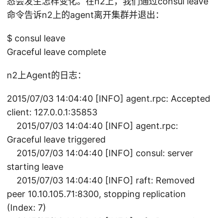
态会发生怎样变化。在n2上，我们通过consul leave
命令告诉n2上的agent离开集群并退出：
$ consul leave
Graceful leave complete
n2上Agent的日志：
2015/07/03 14:04:40 [INFO] agent.rpc: Accepted
client: 127.0.0.1:35853
2015/07/03 14:04:40 [INFO] agent.rpc:
Graceful leave triggered
2015/07/03 14:04:40 [INFO] consul: server
starting leave
2015/07/03 14:04:40 [INFO] raft: Removed
peer 10.10.105.71:8300, stopping replication
(Index: 7)