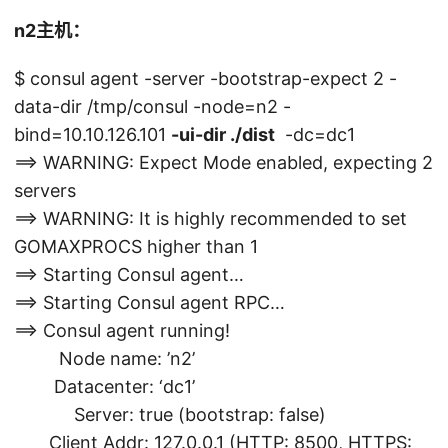
n2主机：
$ consul agent -server -bootstrap-expect 2 -
data-dir /tmp/consul -node=n2 -
bind=10.10.126.101
-ui-dir ./dist
-dc=dc1
==> WARNING: Expect Mode enabled, expecting 2
servers
==> WARNING: It is highly recommended to set
GOMAXPROCS higher than 1
==> Starting Consul agent…
==> Starting Consul agent RPC…
==> Consul agent running!
Node name: ’n2’
Datacenter: ‘dc1’
Server: true (bootstrap: false)
Client Addr: 127.0.0.1 (HTTP: 8500, HTTPS: