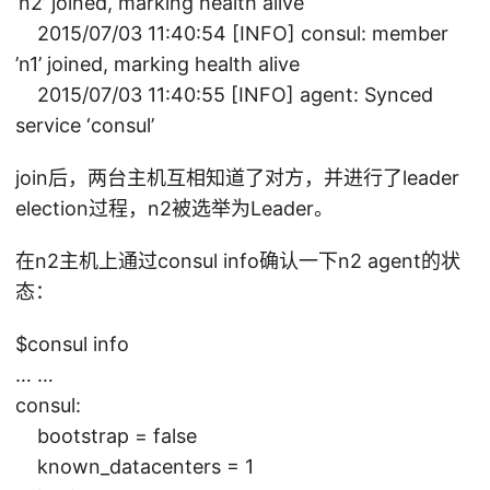
’n2’ joined, marking health alive
2015/07/03 11:40:54 [INFO] consul: member
’n1’ joined, marking health alive
2015/07/03 11:40:55 [INFO] agent: Synced
service ‘consul’
join后，两台主机互相知道了对方，并进行了leader
election过程，n2被选举为Leader。
在n2主机上通过consul info确认一下n2 agent的状
态：
$consul info
… …
consul:
bootstrap = false
known_datacenters = 1