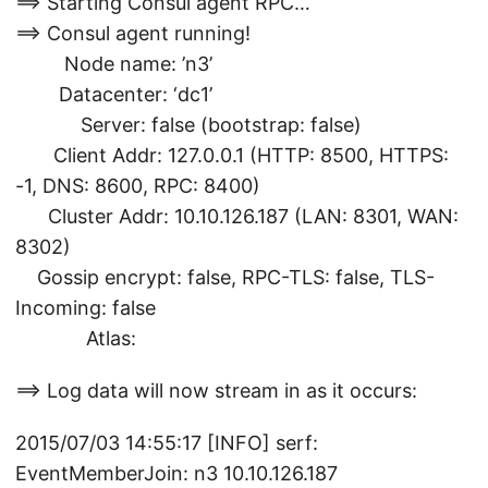
==> Starting Consul agent RPC…
==> Consul agent running!
Node name: ’n3’
Datacenter: ‘dc1’
Server: false (bootstrap: false)
Client Addr: 127.0.0.1 (HTTP: 8500, HTTPS:
-1, DNS: 8600, RPC: 8400)
Cluster Addr: 10.10.126.187 (LAN: 8301, WAN:
8302)
Gossip encrypt: false, RPC-TLS: false, TLS-
Incoming: false
Atlas:
==> Log data will now stream in as it occurs:
2015/07/03 14:55:17 [INFO] serf:
EventMemberJoin: n3 10.10.126.187