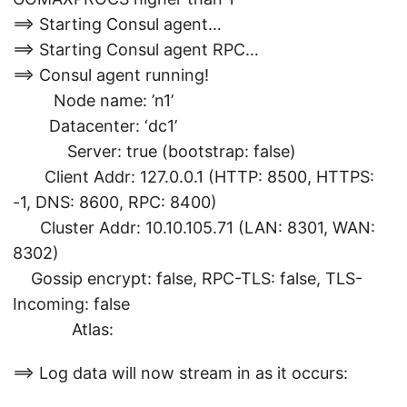
==> Starting Consul agent…
==> Starting Consul agent RPC…
==> Consul agent running!
Node name: ’n1’
Datacenter: ‘dc1’
Server: true (bootstrap: false)
Client Addr: 127.0.0.1 (HTTP: 8500, HTTPS:
-1, DNS: 8600, RPC: 8400)
Cluster Addr: 10.10.105.71 (LAN: 8301, WAN:
8302)
Gossip encrypt: false, RPC-TLS: false, TLS-
Incoming: false
Atlas:
==> Log data will now stream in as it occurs: