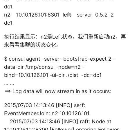
dc1
n2 10.10.126.101:8301
left
server 0.5.2 2
dc1
执行结果显示：n2是Left状态。我们重新启动n2，再
来看看集群的状态变化。
$ consul agent -server -bootstrap-expect 2 -
data-dir /tmp/consul -node=n2 -
bind=10.10.126.101 -ui-dir ./dist -dc=dc1
… …
==> Log data will now stream in as it occurs:
2015/07/03 14:13:46 [INFO] serf:
EventMemberJoin: n2 10.10.126.101
2015/07/03 14:13:46 [INFO] raft: Node at
10.10.126.101:8300 [Follower] entering Follower