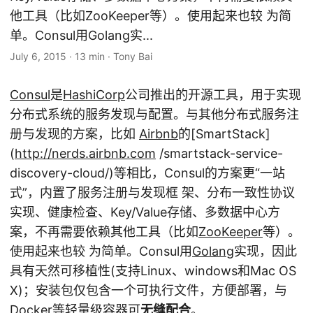
他工具（比如ZooKeeper等）。使用起来也较 为简
单。Consul用Golang实...
July 6, 2015
·
13 min
·
Tony Bai
Consul
是
HashiCorp
公司推出的开源工具，用于实现
分布式系统的服务发现与配置。与其他分布式服务注
册与发现的方案，比如
Airbnb
的[SmartStack]
(
http://nerds.airbnb.com
/smartstack-service-
discovery-cloud/)等相比，Consul的方案更“一站
式”，内置了服务注册与发现框 架、分布一致性协议
实现、健康检查、Key/Value存储、多数据中心方
案，不再需要依赖其他工具（比如
ZooKeeper
等）。
使用起来也较 为简单。Consul用
Golang
实现，因此
具有天然可移植性(支持Linux、windows和Mac OS
X)；安装包仅包含一个可执行文件，方便部署，与
Docker
等轻量级容器可
无缝配合
。