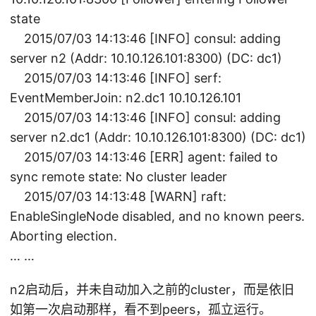
state
2015/07/03 14:13:46 [INFO] consul: adding
server n2 (Addr: 10.10.126.101:8300) (DC: dc1)
2015/07/03 14:13:46 [INFO] serf:
EventMemberJoin: n2.dc1 10.10.126.101
2015/07/03 14:13:46 [INFO] consul: adding
server n2.dc1 (Addr: 10.10.126.101:8300) (DC: dc1)
2015/07/03 14:13:46 [ERR] agent: failed to
sync remote state: No cluster leader
2015/07/03 14:13:48 [WARN] raft:
EnableSingleNode disabled, and no known peers.
Aborting election.
… …
n2启动后，并未自动加入之前的cluster，而是依旧
如第一次启动那样，看不到peers，孤立运行。