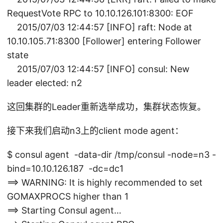
RequestVote RPC to 10.10.126.101:8300: EOF
2015/07/03 12:44:57 [INFO] raft: Node at
10.10.105.71:8300 [Follower] entering Follower
state
2015/07/03 12:44:57 [INFO] consul: New
leader elected: n2
这回集群的Leader重新选举成功，集群状态恢复。
接下来我们启动n3上的client mode agent：
$ consul agent -data-dir /tmp/consul -node=n3 -
bind=10.10.126.187 -dc=dc1
==> WARNING: It is highly recommended to set
GOMAXPROCS higher than 1
==> Starting Consul agent…