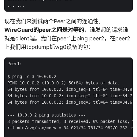
现在我们来测试两个Peer之间的连通性。
WireGuard的peer之间是对等的
，谁发起的请求谁
就是client端。我们在peer1上ping peer2，在peer2
上我们用tcpdump抓wg0设备的包：
Peer1:

$ ping -c 3 10.0.0.2

PING 10.0.0.2 (10.0.0.2) 56(84) bytes of data.

64 bytes from 10.0.0.2: icmp_seq=1 ttl=64 time=34.9 m
64 bytes from 10.0.0.2: icmp_seq=2 ttl=64 time=34.7 m
64 bytes from 10.0.0.2: icmp_seq=3 ttl=64 time=34.6 m
--- 10.0.0.2 ping statistics ---

3 packets transmitted, 3 received, 0% packet loss, ti
rtt min/avg/max/mdev = 34.621/34.781/34.982/0.262 ms
