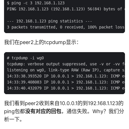
$ ping -c 3 192.168.1.123

PING 192.168.1.123 (192.168.1.123) 56(84) bytes of da
--- 192.168.1.123 ping statistics ---

我们在peer2上的tcpdump显示：
# tcpdump -i wg0

tcpdump: verbose output suppressed, use -v or -vv for
listening on wg0, link-type RAW (Raw IP), capture siz
14:33:38.393520 IP 10.0.0.1 > 192.168.1.123: ICMP ech
14:33:39.408083 IP 10.0.0.1 > 192.168.1.123: ICMP ech
我们看到peer2收到来自10.0.0.1的到192.168.1.123的
ping包都
没有对应的回包
，通信失败。Why？我们分
析一下。