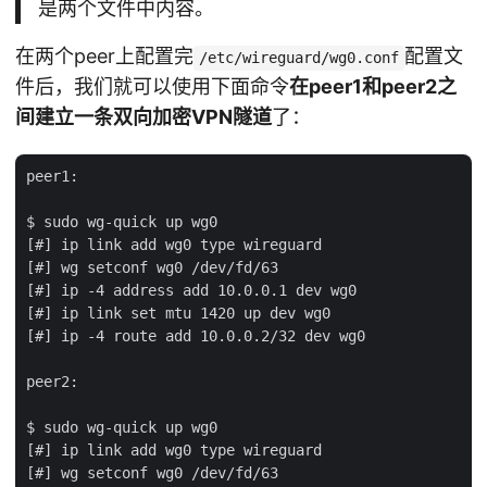
是两个文件中内容。
在两个peer上配置完
配置文
/etc/wireguard/wg0.conf
件后，我们就可以使用下面命令
在peer1和peer2之
间建立一条双向加密VPN隧道
了：
peer1:

$ sudo wg-quick up wg0

[#] ip link add wg0 type wireguard

[#] wg setconf wg0 /dev/fd/63

[#] ip -4 address add 10.0.0.1 dev wg0

[#] ip link set mtu 1420 up dev wg0

[#] ip -4 route add 10.0.0.2/32 dev wg0

peer2:

$ sudo wg-quick up wg0

[#] ip link add wg0 type wireguard

[#] wg setconf wg0 /dev/fd/63
