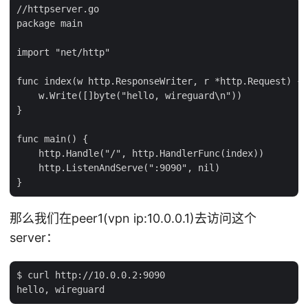
//httpserver.go

package main

import "net/http"

func index(w http.ResponseWriter, r *http.Request) {

    w.Write([]byte("hello, wireguard\n"))

}

func main() {

    http.Handle("/", http.HandlerFunc(index))

    http.ListenAndServe(":9090", nil)

那么我们在peer1(vpn ip:10.0.0.1)去访问这个
server：
$ curl http://10.0.0.2:9090
