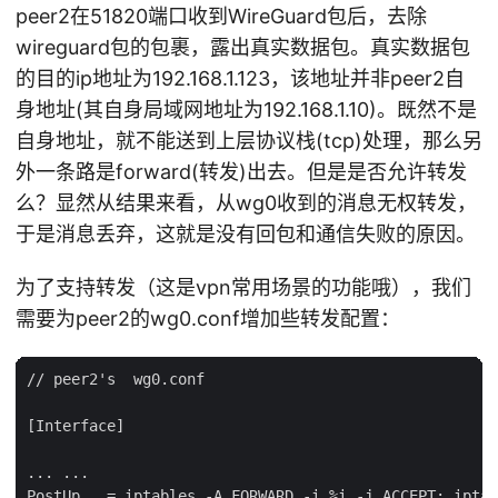
peer2在51820端口收到WireGuard包后，去除
wireguard包的包裹，露出真实数据包。真实数据包
的目的ip地址为192.168.1.123，该地址并非peer2自
身地址(其自身局域网地址为192.168.1.10)。既然不是
自身地址，就不能送到上层协议栈(tcp)处理，那么另
外一条路是forward(转发)出去。但是是否允许转发
么？显然从结果来看，从wg0收到的消息无权转发，
于是消息丢弃，这就是没有回包和通信失败的原因。
为了支持转发（这是vpn常用场景的功能哦），我们
需要为peer2的wg0.conf增加些转发配置：
// peer2's  wg0.conf

[Interface]

... ...

PostUp   = iptables -A FORWARD -i %i -j ACCEPT; iptab