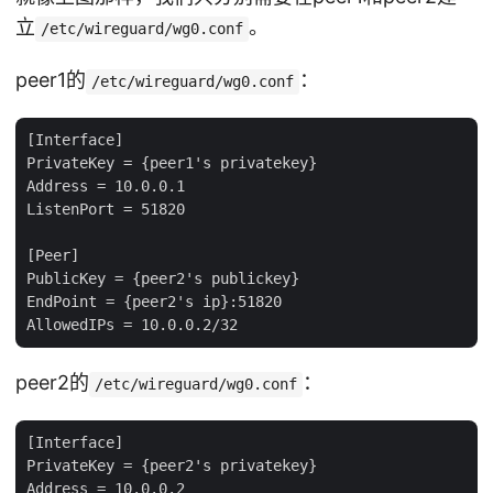
立
。
/etc/wireguard/wg0.conf
peer1的
：
/etc/wireguard/wg0.conf
[Interface]

PrivateKey = {peer1's privatekey}

Address = 10.0.0.1

ListenPort = 51820

[Peer]

PublicKey = {peer2's publickey}

EndPoint = {peer2's ip}:51820

peer2的
：
/etc/wireguard/wg0.conf
[Interface]

PrivateKey = {peer2's privatekey}

Address = 10.0.0.2
