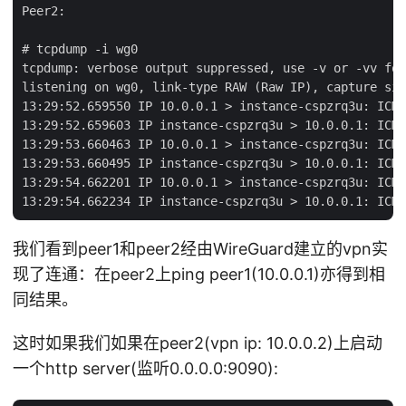
Peer2:

# tcpdump -i wg0

tcpdump: verbose output suppressed, use -v or -vv for
listening on wg0, link-type RAW (Raw IP), capture siz
13:29:52.659550 IP 10.0.0.1 > instance-cspzrq3u: ICMP
13:29:52.659603 IP instance-cspzrq3u > 10.0.0.1: ICMP
13:29:53.660463 IP 10.0.0.1 > instance-cspzrq3u: ICMP
13:29:53.660495 IP instance-cspzrq3u > 10.0.0.1: ICMP
13:29:54.662201 IP 10.0.0.1 > instance-cspzrq3u: ICMP
我们看到peer1和peer2经由WireGuard建立的vpn实
现了连通：在peer2上ping peer1(10.0.0.1)亦得到相
同结果。
这时如果我们如果在peer2(vpn ip: 10.0.0.2)上启动
一个http server(监听0.0.0.0:9090):