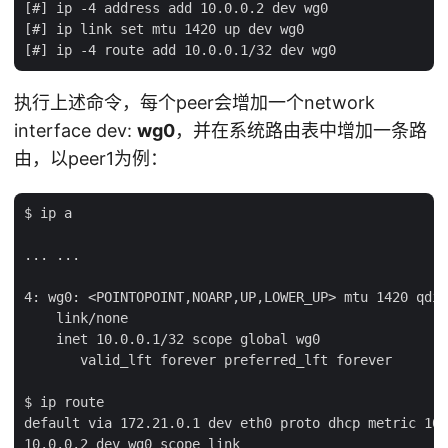
[#] ip -4 address add 10.0.0.2 dev wg0

[#] ip link set mtu 1420 up dev wg0

执行上述命令，每个peer会增加一个network
interface dev:
wg0
，并在系统路由表中增加一条路
由，以peer1为例：
$ ip a

... ...

4: wg0: <POINTOPOINT,NOARP,UP,LOWER_UP> mtu 1420 qdis
    link/none

    inet 10.0.0.1/32 scope global wg0

       valid_lft forever preferred_lft forever

$ ip route

default via 172.21.0.1 dev eth0 proto dhcp metric 100

10.0.0.2 dev wg0 scope link
