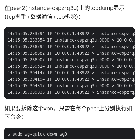
在peer2(instance-cspzrq3u)上的tcpdump显示
(tcp握手+数据通信+tcp拆除)：
14:15:05.233794 IP 10.0.0.1.43922 > instance-cspzrq3u
14:15:05.233854 IP instance-cspzrq3u.9090 > 10.0.0.1.
14:15:05.268792 IP 10.0.0.1.43922 > instance-cspzrq3u
14:15:05.268882 IP 10.0.0.1.43922 > instance-cspzrq3u
14:15:05.268907 IP instance-cspzrq3u.9090 > 10.0.0.1.
14:15:05.269514 IP instance-cspzrq3u.9090 > 10.0.0.1.
14:15:05.304147 IP 10.0.0.1.43922 > instance-cspzrq3u
14:15:05.304194 IP 10.0.0.1.43922 > instance-cspzrq3u
14:15:05.304317 IP instance-cspzrq3u.9090 > 10.0.0.1.
如果要拆除这个vpn，只需在每个peer上分别执行如
下命令：
$ sudo wg-quick down wg0
