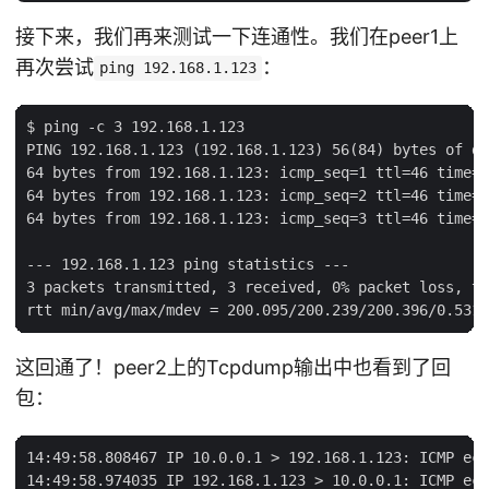
接下来，我们再来测试一下连通性。我们在peer1上
再次尝试
：
ping 192.168.1.123
$ ping -c 3 192.168.1.123

PING 192.168.1.123 (192.168.1.123) 56(84) bytes of da
64 bytes from 192.168.1.123: icmp_seq=1 ttl=46 time=2
64 bytes from 192.168.1.123: icmp_seq=2 ttl=46 time=2
64 bytes from 192.168.1.123: icmp_seq=3 ttl=46 time=2
--- 192.168.1.123 ping statistics ---

3 packets transmitted, 3 received, 0% packet loss, ti
这回通了！peer2上的Tcpdump输出中也看到了回
包：
14:49:58.808467 IP 10.0.0.1 > 192.168.1.123: ICMP ech
14:49:58.974035 IP 192.168.1.123 > 10.0.0.1: ICMP ech