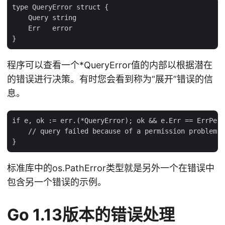
type QueryError struct {

    Query string

    Err   error

程序可以查看一个*QueryError值的内部以根据潜在
的错误进行决策。有时您会看到称为“展开”错误的信
息。
if e, ok := err.(*QueryError); ok && e.Err == ErrPerm
    // query failed because of a permission problem

标准库中的os.PathError类型就是另外一个在错误中
包含另一个错误的示例。
Go 1.13版本的错误处理