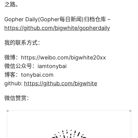
之路。
Gopher Daily(Gopher每日新闻)归档仓库 –
https://github.com/bigwhite/gopherdaily
我的联系方式：
微博：https://weibo.com/bigwhite20xx
微信公众号：iamtonybai
博客：tonybai.com
github:
https://github.com/bigwhite
微信赞赏：