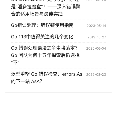
是“潘多拉魔盒”？——深入错误聚
合的适用场景与最佳实践
Go错误处理：错误链使用指南
2023-05-14
Go 1.13中值得关注的几个变化
2019-10-27
Go 错误处理语法之争尘埃落定？
2025-06-04
Go 团队为何十五年探索后仍选择
“不”
泛型重塑 Go 错误检查：errors.As
2025-08-23
的下一站 AsA？