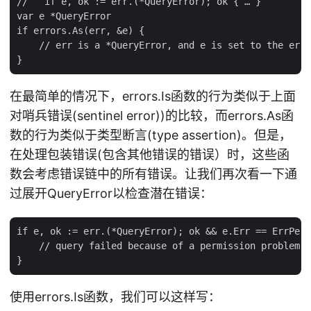
//   if e, ok := err.(*QueryError); ok { … }

var e *QueryError

if errors.As(err, &e) {

    // err is a *QueryError, and e is set to the erro
在最简单的情况下，errors.Is函数的行为类似于上面
对哨兵错误(sentinel error))的比较，而errors.As函
数的行为类似于类型断言(type assertion)。但是，
在处理包装错误(包含其他错误的错误）时，这些函
数会考虑错误链中的所有错误。让我们再次看一下通
过展开QueryError以检查潜在错误：
if e, ok := err.(*QueryError); ok && e.Err == ErrPerm
    // query failed because of a permission problem

使用errors.Is函数，我们可以这样写：