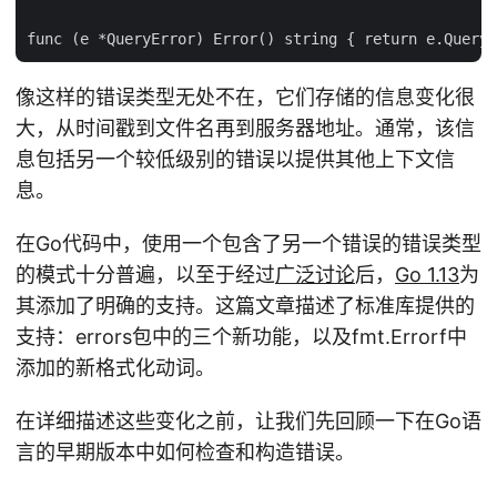
像这样的错误类型无处不在，它们存储的信息变化很
大，从时间戳到文件名再到服务器地址。通常，该信
息包括另一个较低级别的错误以提供其他上下文信
息。
在Go代码中，使用一个包含了另一个错误的错误类型
的模式十分普遍，以至于经过
广泛讨论
后，
Go 1.13
为
其添加了明确的支持。这篇文章描述了标准库提供的
支持：errors包中的三个新功能，以及fmt.Errorf中
添加的新格式化动词。
在详细描述这些变化之前，让我们先回顾一下在Go语
言的早期版本中如何检查和构造错误。