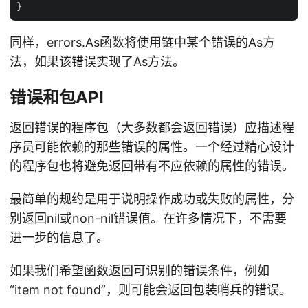
同样，errors.As函数将使用链中某个错误的As方
法，如果该错误实现了As方法。
错误和包API
返回错误的程序包（大多数都会返回错误）应描述程
序员可能依赖的那些错误的属性。一个经过精心设计
的程序包也将避免返回带有不应依赖的属性的错误。
最简单的规约是用于说明操作成功或失败的属性，分
别返回nil或non-nil错误值。在许多情况下，不需要
进一步的信息了。
如果我们希望函数返回可识别的错误条件，例如
“item not found”，则可能会返回包装哨兵的错误。