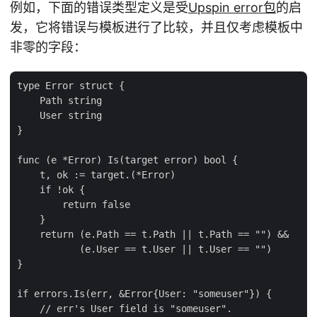
例如，下面的错误类型定义是受
Upspin error包
的启
发，它将错误与模板进行了比较，并且仅考虑模板中
非零的字段：
type Error struct {

    Path string

    User string

}

func (e *Error) Is(target error) bool {

    t, ok := target.(*Error)

    if !ok {

        return false

    }

    return (e.Path == t.Path || t.Path == "") &&

           (e.User == t.User || t.User == "")

}

if errors.Is(err, &Error{User: "someuser"}) {

    // err's User field is "someuser".
