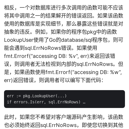
相反，一个对数据库进行多次调用的函数可能不应该
将其中调用之一的结果解开的错误返回。如果该函数
使用的数据库是实现细节，那么暴露这些错误就是对
抽象的违反。例如，如果你的程序包pkg中的函数
LookupUser使用了Go的database/sql程序包，则可
能会遇到sql.ErrNoRows错误。如果使用
fmt.Errorf(“accessing DB: %v”, err)来返回该错
误，则调用者无法检视到内部的sql.ErrNoRows。但
是，如果函数使用fmt.Errorf(“accessing DB: %w”,
err)返回错误，则调用者可以编写下面代码：
err := pkg.LookupUser(...)

此时，如果您不希望对客户端源码产生影响，该函数
也必须始终返回sql.ErrNoRows，即使您切换到其他