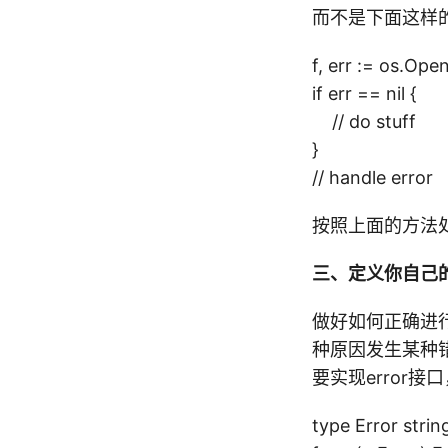
而不是下面这样
f, err := os.Ope
if err == nil {
// do stuff
}
// handle error
按照上面的方法
三、定义你自己的er
做好如何正确进行
种原因发生某种
要实现error
type Error strin