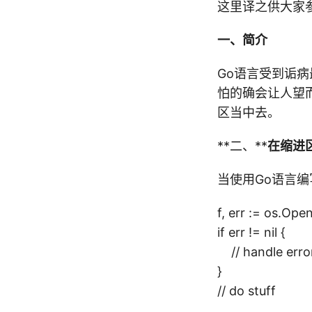
这里译之供大家
一、简介
Go语言受到诟病
怕的确会让人望
区当中去。
**二、**
在缩进
当使用Go语言
f, err := os.Ope
if err != nil {
// handle erro
}
// do stuff