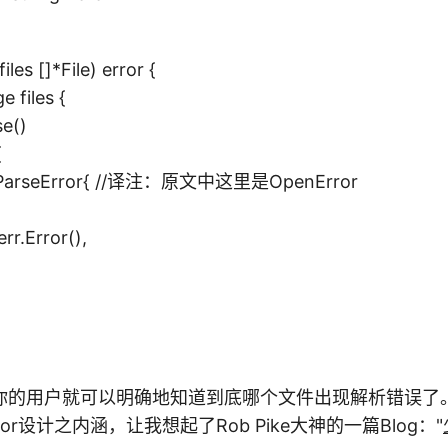
iles []*File) error {
e files {
e()
{
seError{ //译注：原文中这里是OpenError
Error(),
你的用户就可以明确地知道到底哪个文件出现解析错误了
ror设计之内涵，让我想起了Rob Pike大神的一篇Blog："