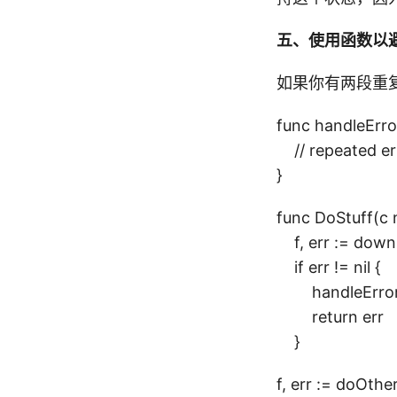
五、使用函数以避
如果你有两段重
func handleError
// repeated er
}
func DoStuff(c 
f, err := downl
if err != nil {
handleError(c
return err
}
f, err := doOthe