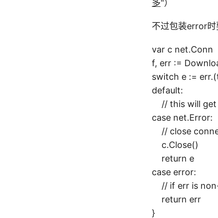
多
"）
不过包装erro
var c net.Conn
f, err := Downlo
switch e := err.(
default:
// this will get
case net.Error:
// close conne
c.Close()
return e
case error:
// if err is non-
return err
}