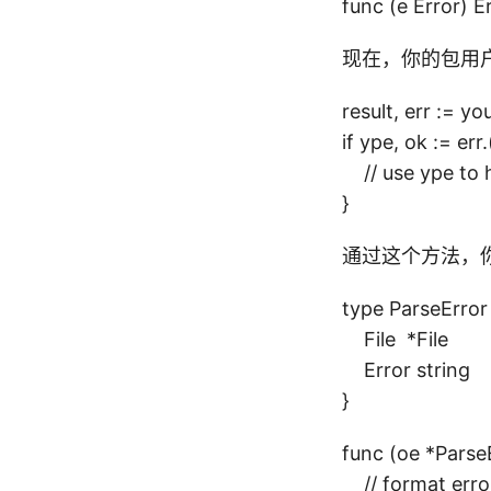
func (e Error) Er
现在，你的包用户
result, err := y
if ype, ok := er
// use ype to h
}
通过这个方法，
type ParseError 
File *File
Error string
}
func (oe *Par
// format error