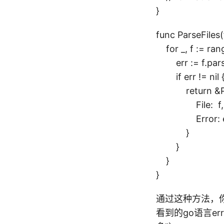
}
func ParseFiles(f
for _, f := rang
err := f.pars
if err != nil 
return &Par
File: f,
Error: err.
}
}
}
}
通过这种方法，
看到的go语言er