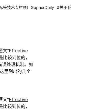
标签
技术专栏
项目
GopherDaily
关于我
“Effective
的还是比较到位的，
其错误处理机制。如
试这里列出的几个
短文“
Effective
是比较到位的，