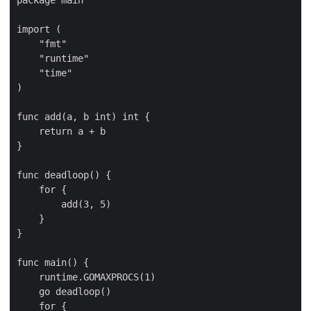
package main

import (

    "fmt"

    "runtime"

    "time"

)

func add(a, b int) int {

    return a + b

}

func deadloop() {

    for {

        add(3, 5)

    }

}

func main() {

    runtime.GOMAXPROCS(1)

    go deadloop()

    for {
