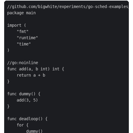
//github.com/bigwhite/experiments/go-sched-examples/c
package main

import (

    "fmt"

    "runtime"

    "time"

)

//go:noinline

func add(a, b int) int {

    return a + b

}

func dummy() {

    add(3, 5)

}

func deadloop() {

    for {

        dummy()
