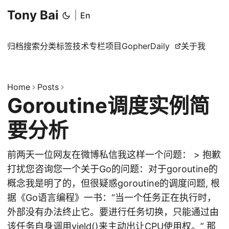
Tony Bai
|
En
归档
搜索
分类
标签
技术专栏
项目
GopherDaily
关于我
Home
Posts
Goroutine调度实例简
要分析
前两天一位网友在微博私信我这样一个问题： > 抱歉
打扰您咨询您一个关于Go的问题：对于goroutine的
概念我是明了的，但很疑惑goroutine的调度问题, 根
据《Go语言编程》一书：“当一个任务正在执行时，
外部没有办法终止它。要进行任务切换，只能通过由
该任务自身调用yield()来主动出让CPU使用权。” 那