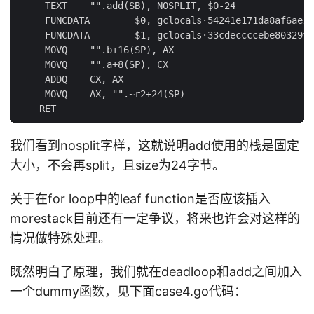
     TEXT    "".add(SB), NOSPLIT, $0-24

     FUNCDATA        $0, gclocals·54241e171da8af6ae17
     FUNCDATA        $1, gclocals·33cdeccccebe80329f1
     MOVQ    "".b+16(SP), AX

     MOVQ    "".a+8(SP), CX

     ADDQ    CX, AX

     MOVQ    AX, "".~r2+24(SP)

我们看到nosplit字样，这就说明add使用的栈是固定
大小，不会再split，且size为24字节。
关于在for loop中的leaf function是否应该插入
morestack目前还有
一定争议
，将来也许会对这样的
情况做特殊处理。
既然明白了原理，我们就在deadloop和add之间加入
一个dummy函数，见下面case4.go代码：