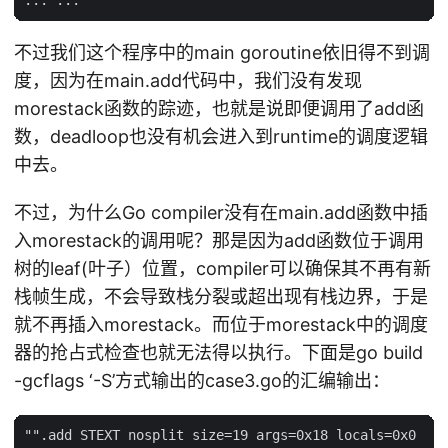
不过我们这个程序中的main goroutine依旧得不到调
度，因为在main.add代码中，我们没有发现
morestack函数的踪迹，也就是说即便调用了add函
数，deadloop也没有机会进入到runtime的调度逻辑
中去。
不过，为什么Go compiler没有在main.add函数中插
入morestack的调用呢？那是因为add函数位于调用
树的leaf(叶子）位置，compiler可以确保其不再有新
栈帧生成，不会导致栈分裂或超出现有栈边界，于是
就不再插入morestack。而位于morestack中的调度
器的抢占式检查也就无法得以执行。下面是go build
-gcflags ‘-S’方式输出的case3.go的汇编输出：
"".add STEXT nosplit size=19 args=0x18 locals=0x0
