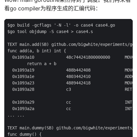
看go compiler为程序生成的汇编代码：
$go build -gcflags '-N -l' -o case4 case4.go

$go tool objdump -S case4 > case4.s

TEXT main.add(SB) github.com/bigwhite/experiments/go-
func add(a, b int) int {

  0x1093a10             48c744241800000000      MOVQ 
        return a + b

  0x1093a19             488b442408              MOVQ 
  0x1093a1e             4803442410              ADDQ 
  0x1093a23             4889442418              MOVQ 
  0x1093a28             c3                      RET

  0x1093a29             cc                      INT $
  0x1093a2a             cc                      INT $
... ...

TEXT main.dummy(SB) github.com/bigwhite/experiments/g
func dummy() {
