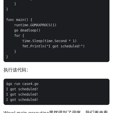
    }

}

func main() {

    runtime.GOMAXPROCS(1)

    go deadloop()

    for {

        time.Sleep(time.Second * 1)

        fmt.Println("I got scheduled!")

    }

执行该代码：
$go run case4.go

I got scheduled!

I got scheduled!

Wow! main goroutine果然得到了调度。我们再来看