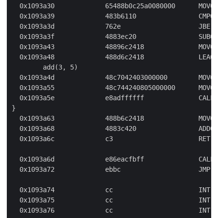
  0x1093a30             65488b0c25a0080000      MOVQ 
  0x1093a39             483b6110                CMPQ 
  0x1093a3d             762e                    JBE 0
  0x1093a3f             4883ec20                SUBQ 
  0x1093a43             48896c2418              MOVQ 
  0x1093a48             488d6c2418              LEAQ 
        add(3, 5)

  0x1093a4d             48c7042403000000        MOVQ 
  0x1093a55             48c744240805000000      MOVQ 
  0x1093a5e             e8adffffff              CALL 
}

  0x1093a63             488b6c2418              MOVQ 
  0x1093a68             4883c420                ADDQ 
  0x1093a6c             c3                      RET

  0x1093a6d             e86eacfbff              CALL 
  0x1093a72             ebbc                    JMP m
  0x1093a74             cc                      INT $
  0x1093a75             cc                      INT $
  0x1093a76             cc                      INT $