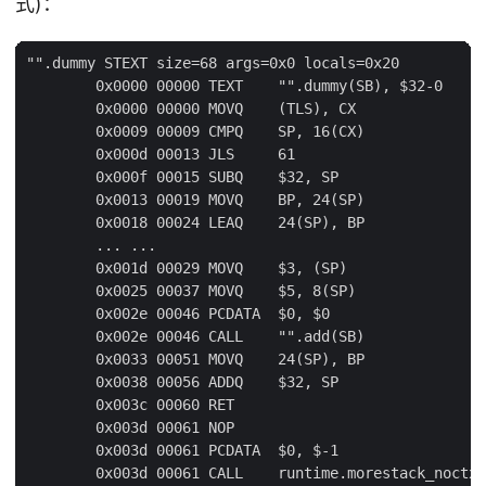
式)：
"".dummy STEXT size=68 args=0x0 locals=0x20

        0x0000 00000 TEXT    "".dummy(SB), $32-0

        0x0000 00000 MOVQ    (TLS), CX

        0x0009 00009 CMPQ    SP, 16(CX)

        0x000d 00013 JLS     61

        0x000f 00015 SUBQ    $32, SP

        0x0013 00019 MOVQ    BP, 24(SP)

        0x0018 00024 LEAQ    24(SP), BP

        ... ...

        0x001d 00029 MOVQ    $3, (SP)

        0x0025 00037 MOVQ    $5, 8(SP)

        0x002e 00046 PCDATA  $0, $0

        0x002e 00046 CALL    "".add(SB)

        0x0033 00051 MOVQ    24(SP), BP

        0x0038 00056 ADDQ    $32, SP

        0x003c 00060 RET

        0x003d 00061 NOP

        0x003d 00061 PCDATA  $0, $-1

        0x003d 00061 CALL    runtime.morestack_noctxt