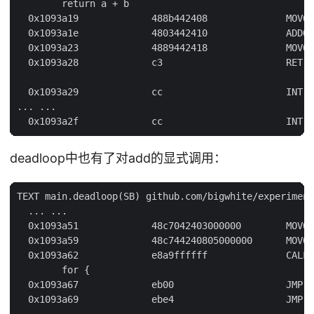
        return a + b

  0x1093a19             488b442408              MOVQ 
  0x1093a1e             4803442410              ADDQ 
  0x1093a23             4889442418              MOVQ 
  0x1093a28             c3                      RET

  0x1093a29             cc                      INT $
... ...

deadloop中也有了对add的显式调用：
TEXT main.deadloop(SB) github.com/bigwhite/experiment
  ... ...

  0x1093a51             48c7042403000000        MOVQ 
  0x1093a59             48c744240805000000      MOVQ 
  0x1093a62             e8a9ffffff              CALL 
        for {

  0x1093a67             eb00                    JMP 0
  0x1093a69             ebe4                    JMP 0