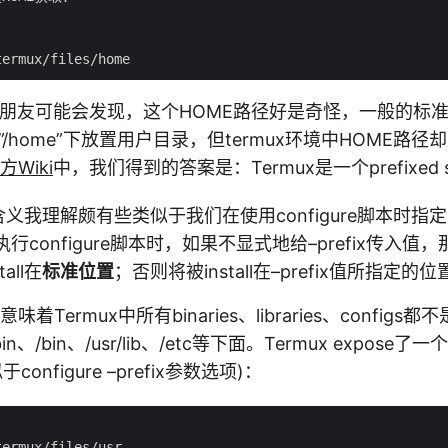
x的朋友可能会发现，这个HOME路径好是奇怪，一般的标
”/home”下放置用户目录，但termux环境中HOME路径
方Wiki
中，我们得到的答案是：Termux是一个prefixed s
的含义我理解颇有些类似于我们在使用configure脚本时指定的
configure脚本时，如果不显式地给–prefix传入值，那么ma
all在
标准位置
；否则将被install在–prefix值所指定的位
tem意味着Termux中所有binaries、libraries、confi
in、/bin、/usr/lib、/etc等下面。Termux expos
于configure –prefix参数选项)：
ermux/files/usr
