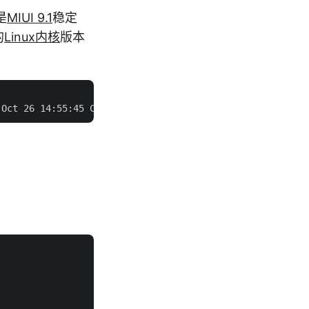
是
MIUI 9.1
稳定
的
Linux内核
版本