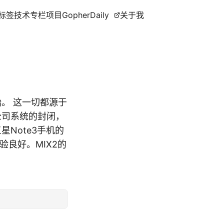
标签
技术专栏
项目
GopherDaily
关于我
腾开始。 这一切都源于
公司系统的封闭，
星Note3手机的
良好。MIX2的