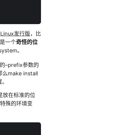
准
Linux发行版
，比
却是一个
奇怪的位
ystem。
–prefix参数的
ke install
置。
gs都不是放在标准的位
e了一个特殊的环境变