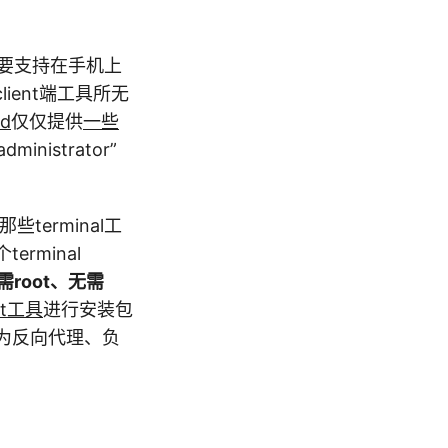
，还要支持在手机上
client端工具所无
id
仅仅提供
一些
istrator”
那些terminal工
rminal
需root、无需
pt工具
进行安装包
作为反向代理、负