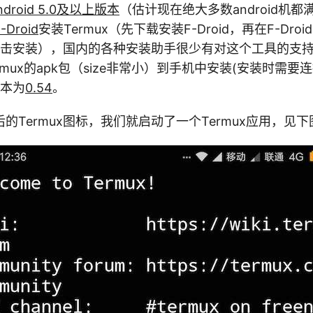
droid 5.0及以上版本
（估计现在绝大多数android机
-Droid
安装Termux（先下载安装F-Droid，再在F-Dro
后点击安装），国内的各种安装助手很少有对这个工具的支
rmux的apk包（size非常小）到手机中安装(安装时需要
版本为
0.54
。
的Termux图标，我们就启动了一个Termux应用，见下