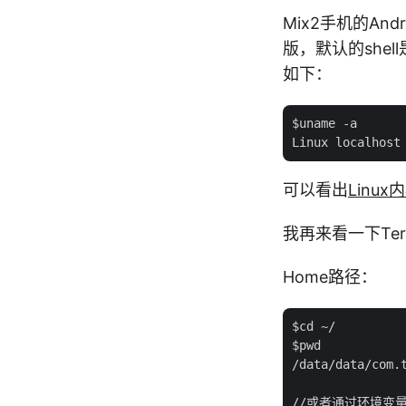
Mix2手机的And
版，默认的shell
如下：
$uname -a

可以看出
Linux
我再来看一下Te
Home路径：
$cd ~/

$pwd

/data/data/com.t
//或者通过环境变量H