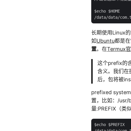
$echo $HOME

长期使用Linu
如
Ubuntu
都是在
置
。在
Termux官
这个prefix
含义。我们在执行
后，包将被inst
prefixed sys
置，比如：/usr/b
量:PREFIX（类似
$echo $PREFIX

/data/data/com.t