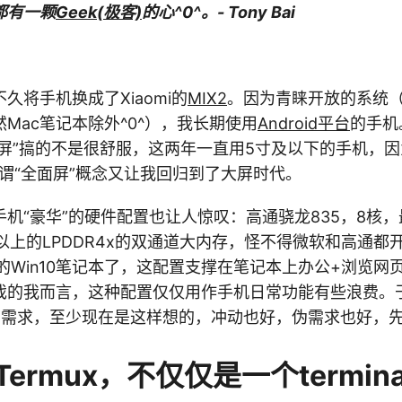
都有一颗
Geek(极客)
的心^0^。- Tony Bai
久将手机换成了Xiaomi的
MIX2
。因为青睐开放的系统
Mac笔记本除外^0^），我长期使用
Android平台
的手机
“大屏”搞的不是很舒服，这两年一直用5寸及以下的手机，
所谓“全面屏”概念又让我回归到了大屏时代。
机“豪华”的硬件配置也让人惊叹：高通骁龙835，8核
6GB以上的LPDDR4x的双通道大内存，怪不得微软和高通
的Win10笔记本了，这配置支撑在笔记本上办公+浏览网
的我而言，这种配置仅仅用作手机日常功能有些浪费。于是有
想法和需求，至少现在是这样想的，冲动也好，伪需求也好，
ermux，不仅仅是一个termina