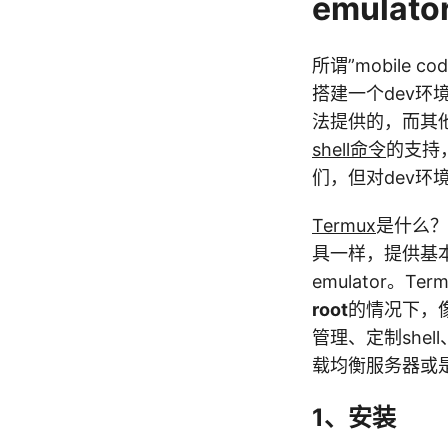
emulato
所谓”mobile
搭建一个dev环
法提供的，而其他一
shell命令
的支持，
们，但对dev环
Termux
是什么？Te
具一样，提供基本
emulator。T
root
的情况下，像
管理、定制she
载均衡服务器或是
1、安装