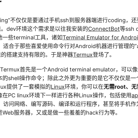
r
 coding”不仅仅是要通过手机ssh到服务器端进行coding
境。dev环境这个需求是以往我安装的
ConnectBot
等ssh 
些terminal工具，诸如
Terminal Emulator for Andro
适合于那些喜爱使用命令行对Android机器进行管理的”admin
境的搭建支持有限的。于是神器
Termux
登场了。
rmux首先是一个Android terminal emulator，可以像
的shell操作命令；除此之外更为重要的是它不仅仅是一个te
ermux提供了一套模拟的
Linux
环境，你可以在
无需root、无
在PC linux环境下一样进行各种Linux操作，包括使用
a
ll、访问网络、编写源码、编译和运行程序，甚至将手机
Web服务器，又或是做一些羞羞的hack行为等。