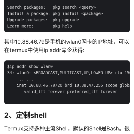
Search packages:   pkg search <query>

Install a package: pkg install <package>

Upgrade packages:  pkg upgrade

其中10.88.46.79是手机的wlan0网卡的IP地址，可以
在termux中使用ip addr命令获得:
$ip addr show wlan0

34: wlan0: <BROADCAST,MULTICAST,UP,LOWER_UP> mtu 1500
    ... ...

    inet 10.88.46.79/20 brd 10.88.47.255 scope global
       valid_lft forever preferred_lft forever

2、定制shell
Termux支持多种
主流Shell
，默认的Shell是
Bash
。很