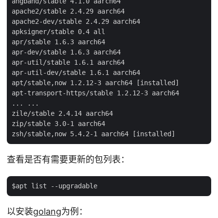
angband/stable 4.1.0 aarch64

apache2/stable 2.4.29 aarch64

apache2-dev/stable 2.4.29 aarch64

apksigner/stable 0.4 all

apr/stable 1.6.3 aarch64

apr-dev/stable 1.6.3 aarch64

apr-util/stable 1.6.1 aarch64

apr-util-dev/stable 1.6.1 aarch64

apt/stable,now 1.2.12-3 aarch64 [installed]

apt-transport-https/stable 1.2.12-3 aarch64

... ...

zile/stable 2.4.14 aarch64

zip/stable 3.0-1 aarch64

查看是否有需要更新的包列表：
以安装
golang
为例：