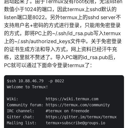
启动起来了。由于Termux没有root权限，无法listen
数值小于1024的端口，因此termux上sshd默认的
listen端口是8022。另外termux上的sshd server不
支持用户名+密码的方式进行登录，只能用免密登录
的方式，即将PC上的~/.ssh/id_rsa.pub写入termux
上的~/.ssh/authorized_keys文件中。关于免密登录
的证书生成方法和导入方式，网上资料已经汗牛充
栋，这里就不赘述了。导入PC端的id_rsa.pub后，
PC就可以通过下面命令登录termux了：
$ssh 10.88.46.79  -p 8022

Welcome to Termux!

Wiki:            https://wiki.termux.com

Community forum: https://termux.com/community

IRC channel:     #termux on freenode

Gitter chat:     https://gitter.im/termux/termux

Mailing list:    termux+subscribe@groups.io
