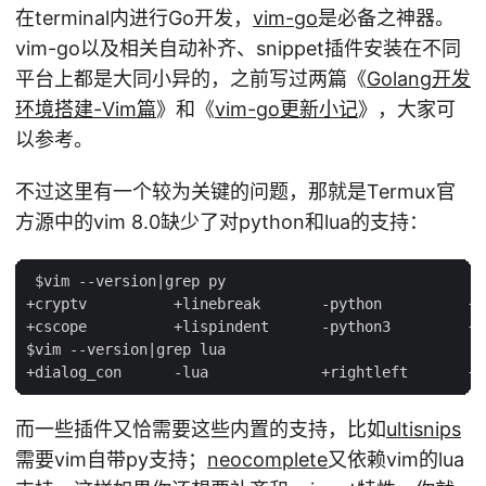
在terminal内进行Go开发，
vim-go
是必备之神器。
vim-go以及相关自动补齐、snippet插件安装在不同
平台上都是大同小异的，之前写过两篇《
Golang开发
环境搭建-Vim篇
》和《
vim-go更新小记
》，大家可
以参考。
不过这里有一个较为关键的问题，那就是Termux官
方源中的vim 8.0缺少了对python和lua的支持：
 $vim --version|grep py

+cryptv          +linebreak       -python          +v
+cscope          +lispindent      -python3         +v
$vim --version|grep lua

而一些插件又恰需要这些内置的支持，比如
ultisnips
需要vim自带py支持；
neocomplete
又依赖vim的lua