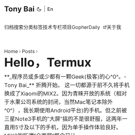
Tony Bai
|
En
归档
搜索
分类
标签
技术专栏
项目
GopherDaily
关于我
Home
Posts
Hello，Termux
**_程序员或多或少都有一颗Geek(极客)的心^0^。-
Tony Bai_** 折腾开始。 这一切都源于前不久将手机
换成了Xiaomi的MIX2。因为青睐开放的系统（相对
于水果公司系统的封闭，当然Mac笔记本除外
^0^），我长期使用Android平台)的手机。但之前被
三星Note3手机的“大屏”搞的不是很舒服，这两年一
直用5寸及以下的手机，因为单手操作体验良好。