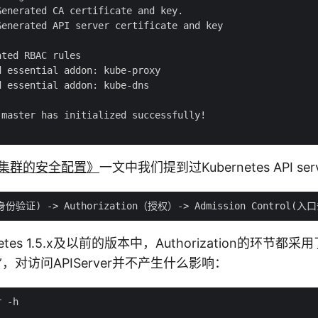
enerated CA certificate and key.

enerated API server certificate and key

ted RBAC rules

 essential addon: kube-proxy

 essential addon: kube-dns

master has initialized successfully!

tes集群的安全配置》
一文中我们提到过Kubernetes API s
etes 1.5.x及以前的版本中，Authorization的环节
low”，对访问APIServer并不产生什么影响：
 -h
