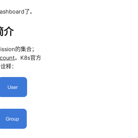
hboard了。
n简介
mission的集合；
ccount
。K8s官方
的诠释：