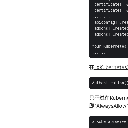
[certificates] G
[certificates] G
.... ...

[apiconfig] Crea
[addons] Created
[addons] Created
Your Kubernetes 
在
《Kuberne
只不过在Kubern
即”AlwaysAl
# kube-apiserver
... ...
