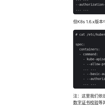
--authorization
但K8s 1.6.x版
# cat /etc/kuber
spec:

  containers:

  - command:

    - kube-apise
    - --allow-pr
    ... ...

    - --basic-au
    - --authoriz
注：这里我们依旧通过b
数字证书校验
等