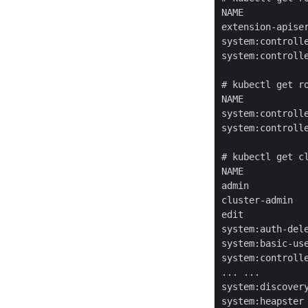
NAME            
extension-apiser
system:controlle
system:controlle
# kubectl get ro
NAME            
system:controlle
system:controlle
# kubectl get cl
NAME            
admin           
cluster-admin   
edit            
system:auth-dele
system:basic-use
system:controlle
... ...

system:discovery
system:heapster 