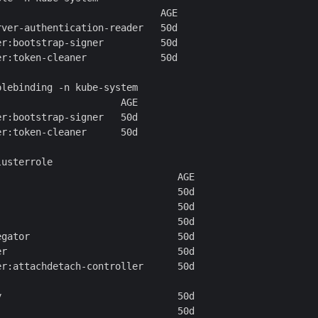
                            AGE

ver-authentication-reader   50d

r:bootstrap-signer          50d

r:token-cleaner             50d

lebinding -n kube-system

                     AGE

r:bootstrap-signer   50d

r:token-cleaner      50d

usterrole

                               AGE

                               50d

                               50d

                               50d

gator                          50d

r                              50d

r:attachdetach-controller      50d

                               50d

                               50d
