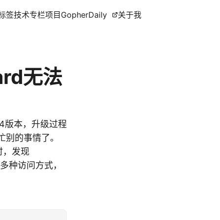
标签
技术专栏
项目
GopherDaily
关于我
oard无法
.6.4版本，升级过程
就忙别的事情了。
时，发现
可以有很多种访问方式，