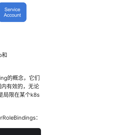
up和
inding的概念，它们
er范围内有效的，无论
围是局限在某个k8s
rRoleBindings：