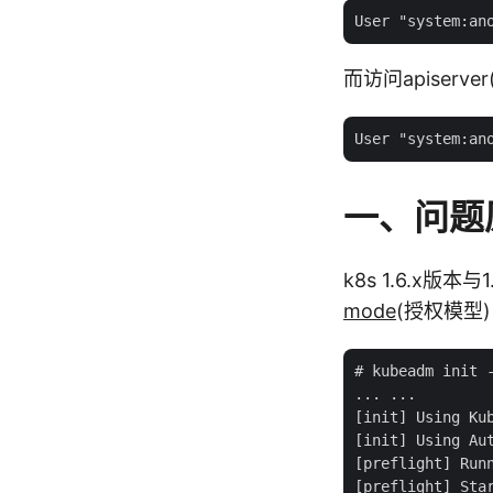
而访问apiserver(
一、问题
k8s 1.6.x版
mode
(授权模型)
# kubeadm init -
... ...

[init] Using Kub
[init] Using Aut
[preflight] Runn
[preflight] Star