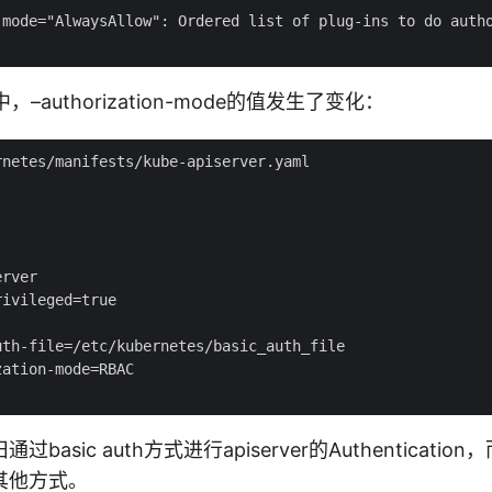
-mode="AlwaysAllow": Ordered list of plug-ins to do autho
本中，–authorization-mode的值发生了变化：
netes/manifests/kube-apiserver.yaml

rver

ivileged=true

th-file=/etc/kubernetes/basic_auth_file

ation-mode=RBAC

asic auth方式进行apiserver的Authenticatio
其他方式。