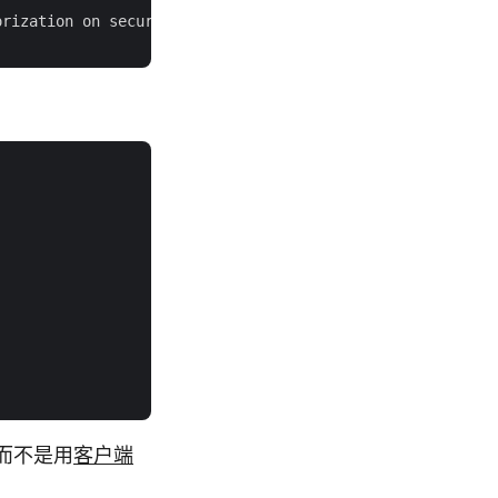
rization on secure port. Comma-delimited list of: Always
n，而不是用
客户端