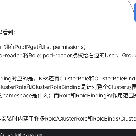
以看到：
der 拥有Pod的get和list permissions；
 pod-reader 将Role: pod-reader授权给右边的User、Gro
t。
inding对应的是，K8s还有ClusterRole和ClusterRoleB
terRole和ClusterRoleBinding是针对整个Clust
amespace是什么；而Role和RoleBinding的作用范
的。
6.4安装时内建了许多Role/ClusterRole和RoleBinds/Cluste
le -n kube-system
