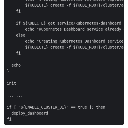
        ${KUBECTL} create -f ${KUBE_ROOT}/cluster/add
    fi

    if ${KUBECTL} get service/kubernetes-dashboard --
        echo "Kubernetes Dashboard service already ex
    else

        echo "Creating Kubernetes Dashboard service"

        ${KUBECTL} create -f ${KUBE_ROOT}/cluster/add
    fi

  echo

}

init

... ...

if [ "${ENABLE_CLUSTER_UI}" == true ]; then

  deploy_dashboard
