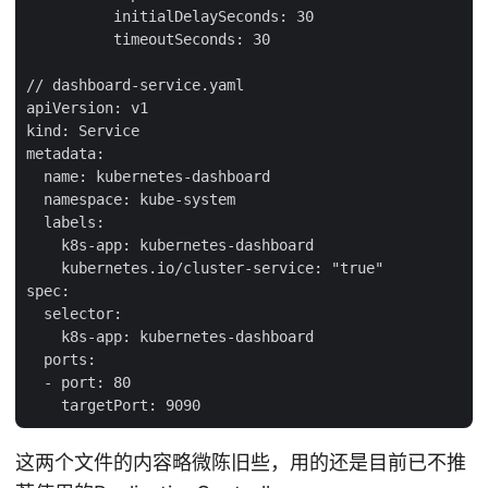
          initialDelaySeconds: 30

          timeoutSeconds: 30

// dashboard-service.yaml

apiVersion: v1

kind: Service

metadata:

  name: kubernetes-dashboard

  namespace: kube-system

  labels:

    k8s-app: kubernetes-dashboard

    kubernetes.io/cluster-service: "true"

spec:

  selector:

    k8s-app: kubernetes-dashboard

  ports:

  - port: 80

这两个文件的内容略微陈旧些，用的还是目前已不推