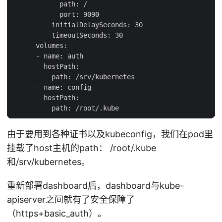
            path: /

            port: 9090

          initialDelaySeconds: 30

          timeoutSeconds: 30

      volumes:

      - name: auth

        hostPath:

          path: /srv/kubernetes

      - name: config

        hostPath:

由于要用到各种证书以及kubeconfig，我们在pod里
挂载了host主机的path： /root/.kube
和/srv/kubernetes。
重新部署dashboard后，dashboard与kube-
apiserver之间就有了安全保障了
（https+basic_auth）。