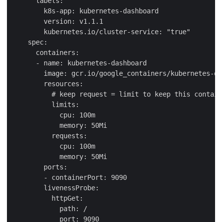
      labels:

        k8s-app: kubernetes-dashboard

        version: v1.1.1

        kubernetes.io/cluster-service: "true"

    spec:

      containers:

      - name: kubernetes-dashboard

        image: gcr.io/google_containers/kubernetes-da
        resources:

          # keep request = limit to keep this contain
          limits:

            cpu: 100m

            memory: 50Mi

          requests:

            cpu: 100m

            memory: 50Mi

        ports:

        - containerPort: 9090

        livenessProbe:

          httpGet:

            path: /

            port: 9090
