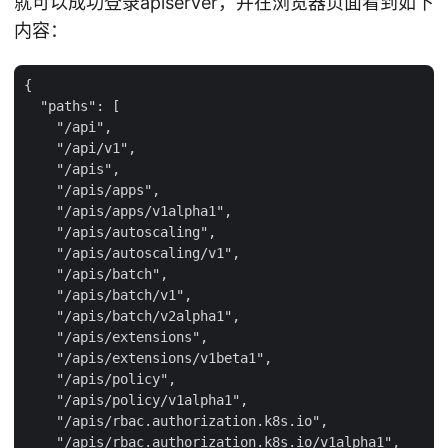
就可以成功登录apiserver，并在浏览器页面看到如下
内容：
{

  "paths": [

    "/api",

    "/api/v1",

    "/apis",

    "/apis/apps",

    "/apis/apps/v1alpha1",

    "/apis/autoscaling",

    "/apis/autoscaling/v1",

    "/apis/batch",

    "/apis/batch/v1",

    "/apis/batch/v2alpha1",

    "/apis/extensions",

    "/apis/extensions/v1beta1",

    "/apis/policy",

    "/apis/policy/v1alpha1",

    "/apis/rbac.authorization.k8s.io",

    "/apis/rbac.authorization.k8s.io/v1alpha1",
