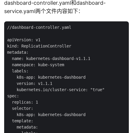
dashboard-controller.yaml和dashboard-
service.yaml两个文件内容如下：
//dashboard-controller.yaml

apiVersion: v1

kind: ReplicationController

metadata:

  name: kubernetes-dashboard-v1.1.1

  namespace: kube-system

  labels:

    k8s-app: kubernetes-dashboard

    version: v1.1.1

    kubernetes.io/cluster-service: "true"

spec:

  replicas: 1

  selector:

    k8s-app: kubernetes-dashboard

  template:

    metadata:
