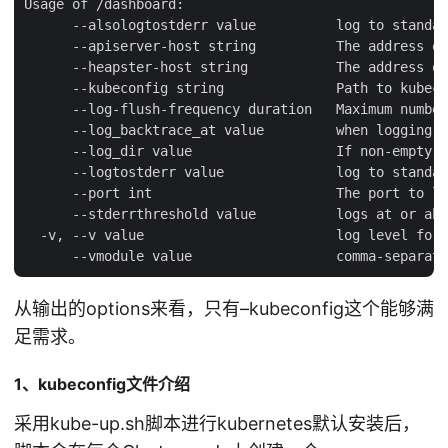
Usage of /dashboard:

      --alsologtostderr value          log to standar
      --apiserver-host string          The address of
      --heapster-host string           The address of
      --kubeconfig string              Path to kubeco
      --log-flush-frequency duration   Maximum number
      --log_backtrace_at value         when logging h
      --log_dir value                  If non-empty, 
      --logtostderr value              log to standar
      --port int                       The port to li
      --stderrthreshold value          logs at or abo
  -v, --v value                        log level for 
从输出的options来看，只有–kubeconfig这个能够满
足需求。
1、kubeconfig文件介绍
采用kube-up.sh脚本进行kubernetes默认安装后，