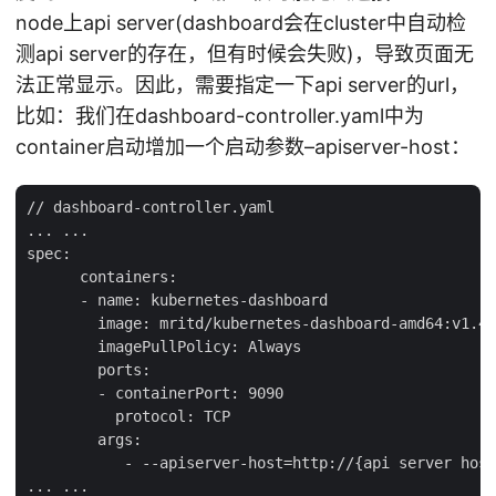
node上api server(dashboard会在cluster中自动检
测api server的存在，但有时候会失败)，导致页面无
法正常显示。因此，需要指定一下api server的url，
比如：我们在dashboard-controller.yaml中为
container启动增加一个启动参数–apiserver-host：
// dashboard-controller.yaml

... ...

spec:

      containers:

      - name: kubernetes-dashboard

        image: mritd/kubernetes-dashboard-amd64:v1.4.
        imagePullPolicy: Always

        ports:

        - containerPort: 9090

          protocol: TCP

        args:

           - --apiserver-host=http://{api server host