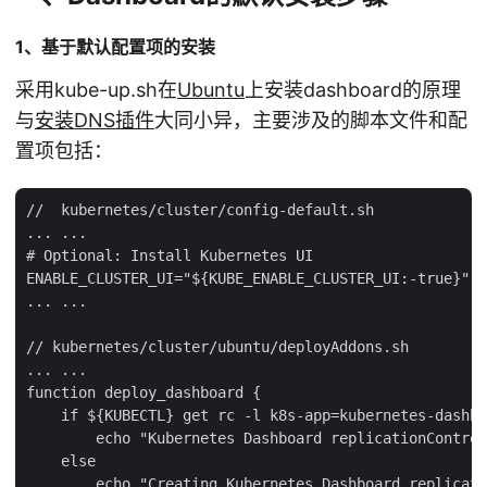
1、基于默认配置项的安装
采用kube-up.sh在
Ubuntu
上安装dashboard的原理
与
安装DNS插件
大同小异，主要涉及的脚本文件和配
置项包括：
//  kubernetes/cluster/config-default.sh

... ...

# Optional: Install Kubernetes UI

ENABLE_CLUSTER_UI="${KUBE_ENABLE_CLUSTER_UI:-true}"

... ...

// kubernetes/cluster/ubuntu/deployAddons.sh

... ...

function deploy_dashboard {

    if ${KUBECTL} get rc -l k8s-app=kubernetes-dashbo
        echo "Kubernetes Dashboard replicationControl
    else

        echo "Creating Kubernetes Dashboard replicati