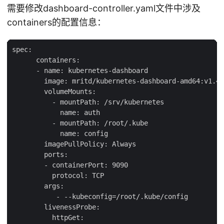
需要修改dashboard-controller.yaml文件中涉及
containers的配置信息：
spec:

      containers:

      - name: kubernetes-dashboard

        image: mritd/kubernetes-dashboard-amd64:v1.4.
        volumeMounts:

          - mountPath: /srv/kubernetes

            name: auth

          - mountPath: /root/.kube

            name: config

        imagePullPolicy: Always

        ports:

        - containerPort: 9090

          protocol: TCP

        args:

           - --kubeconfig=/root/.kube/config

        livenessProbe:

          httpGet:
