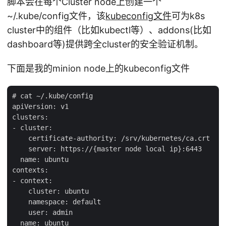
脚本会在每个Cluster node上创建一个
~/.kube/config文件，该
kubeconfig文件
可为k8s
cluster中的组件（比如kubectl等）、addons(比如
dashboard等)提供跨全cluster的安全验证机制。
下面是我的minion node上的kubeconfig文件
# cat ~/.kube/config

apiVersion: v1

clusters:

- cluster:

    certificate-authority: /srv/kubernetes/ca.crt

    server: https://{master node local ip}:6443

  name: ubuntu

contexts:

- context:

    cluster: ubuntu

    namespace: default

    user: admin

  name: ubuntu
