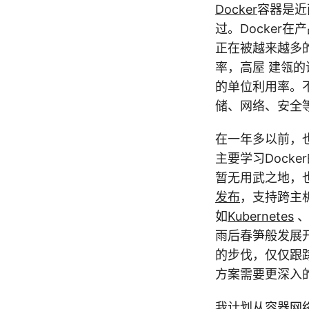
Docker
容器是近
过。Docker在
正在被越来越多的
率，高屋 建瓴
的单位利用率。不
储、网络、安全等
在一年多以前，
主要学习Dock
暂无用武之地，也
发布
，支持跨主机
如
Kubernetes
雨后春笋般发展开
的步伐，仅仅跟踪
方案需要更深入
我计划从容器网