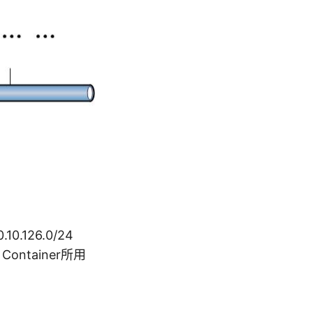
.126.0/24
Container所用