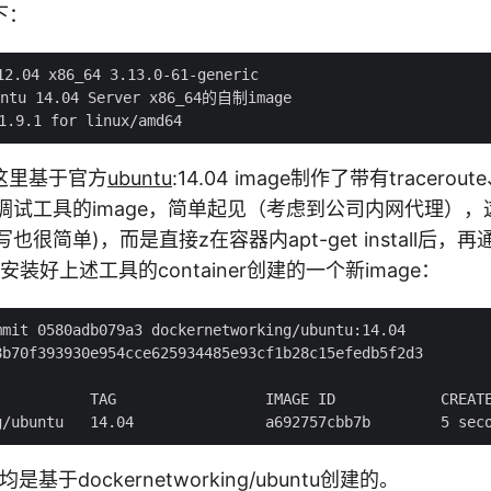
下：
.04 x86_64 3.13.0-61-generic

u 14.04 Server x86_64的自制image

这里基于官方
ubuntu
:14.04 image制作了带有tracerout
网络调试工具的image，简单起见（考虑到公司内网代理）
即便写也很简单)，而是直接z在容器内apt-get install后，再通
经安装好上述工具的container创建的一个新image：
mit 0580adb079a3 dockernetworking/ubuntu:14.04

8b70f393930e954cce625934485e93cf1b28c15efedb5f2d3

           TAG                 IMAGE ID            CREATE
r均是基于dockernetworking/ubuntu创建的。