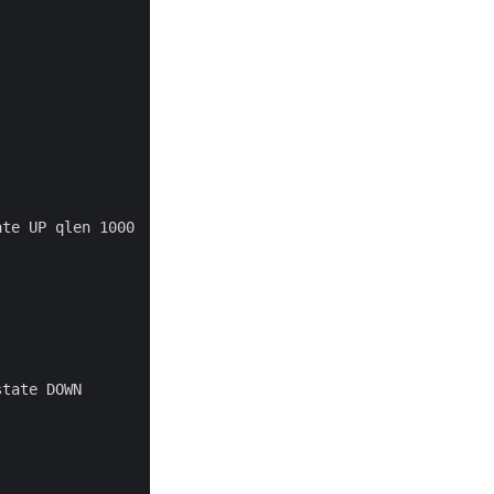
te UP qlen 1000

tate DOWN
