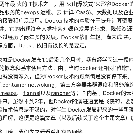
两年最 火的IT技术之一，用“火山爆发式“来形容Docker
产品服务的
devops
运维、云 计算(CaaS)、大数据以及
接受和广泛应用。Docker技术的本质在于提升计算密
的讲，它的出现符合人类社会对绿色发展的追求，降低资源
过经历了两年多的发展，Docker依旧年轻，尚未成 熟
方面，Docker依旧有很长的路要走。
也就是
Docker发布1.0
后没几个月时，我曾经学习过一段
er的概念和基本使用方法。由于当时docker 还相对“稚嫩
就没有深入，但对Docker技术的跟踪倒是没有停下来
container netwoking；第三方容器集群调度和服
、
mesos
、
flannel
以及
rancher
等；国内基于Docker的云
来。虽然不到2年，但Docker的演进速度是飞快的，要想跟
技术信息是不够的，对伴生 Docker发展起来的一些新
的理解，这便是这篇文章（以及后续关于这个主题文章）
络开始，我们先来看看单机容器网络。