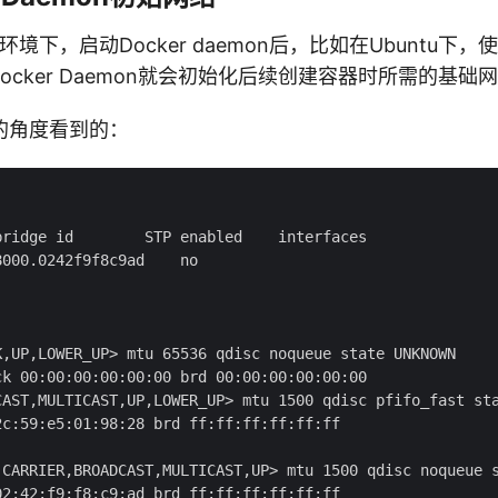
环境下，启动Docker daemon后，比如在Ubuntu下，使用su
art，Docker Daemon就会初始化后续创建容器时所需的
的角度看到的：
ridge id        STP enabled    interfaces

000.0242f9f8c9ad    no

K,UP,LOWER_UP> mtu 65536 qdisc noqueue state UNKNOWN

k 00:00:00:00:00:00 brd 00:00:00:00:00:00

CAST,MULTICAST,UP,LOWER_UP> mtu 1500 qdisc pfifo_fast sta
c:59:e5:01:98:28 brd ff:ff:ff:ff:ff:ff

-CARRIER,BROADCAST,MULTICAST,UP> mtu 1500 qdisc noqueue s
2:42:f9:f8:c9:ad brd ff:ff:ff:ff:ff:ff
