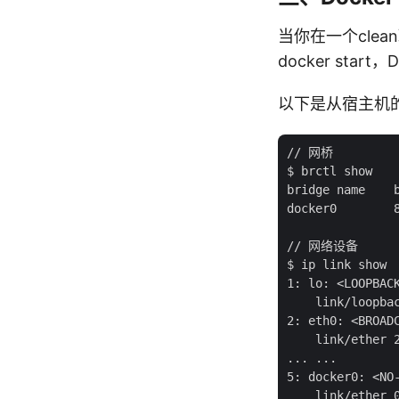
当你在一个clean
docker st
以下是从宿主机
// 网桥

$ brctl show

bridge name    b
docker0        8
// 网络设备

$ ip link show

1: lo: <LOOPBAC
    link/loopbac
2: eth0: <BROAD
    link/ether 2
... ...

5: docker0: <NO
    link/ether 0