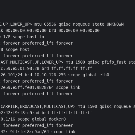
K,UP,LOWER_UP> mtu 65536 qdisc noqueue state UNKNOWN

k 00:00:00:00:00:00 brd 00:00:00:00:00:00

.1/8 scope host lo

 forever preferred_lft forever

8 scope host

 forever preferred_lft forever

CAST,MULTICAST,UP,LOWER_UP> mtu 1500 qdisc pfifo_fast sta
c:59:e5:01:98:28 brd ff:ff:ff:ff:ff:ff

26.101/24 brd 10.10.126.255 scope global eth0

 forever preferred_lft forever

2e59:e5ff:fe01:9828/64 scope link

 forever preferred_lft forever

-CARRIER,BROADCAST,MULTICAST,UP> mtu 1500 qdisc noqueue s
2:42:f9:f8:c9:ad brd ff:ff:ff:ff:ff:ff

0.1/16 scope global docker0

 forever preferred_lft forever

42:f9ff:fef8:c9ad/64 scope link
