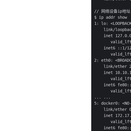
// 网络设备ip地址

$ ip addr show

1: lo: <LOOPBAC
    link/loopbac
    inet 127.0.0
       valid_lft
    inet6 ::1/12
       valid_lft
2: eth0: <BROAD
    link/ether 2
    inet 10.10.1
       valid_lft
    inet6 fe80::
       valid_lft
... ...

5: docker0: <NO
    link/ether 0
    inet 172.17.
       valid_lft
    inet6 fe80::