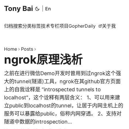
Tony Bai
|
En
归档
搜索
分类
标签
技术专栏
项目
GopherDaily
关于我
Home
Posts
ngrok原理浅析
之前在进行微信Demo开发时曾用到过ngrok这个强
大的tunnel(隧道)工具，ngrok在其github官方页面
上的自我诠释是 “introspected tunnels to
localhost"，这个诠释有两层含义： 1、可以用来建
立public到localhost的tunnel，让居于内网主机上的
服务可以暴露给public，俗称内网穿透。 2、支持对
隧道中数据的introspection...