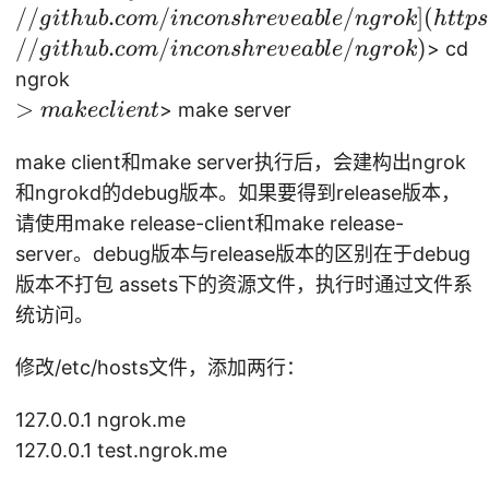
gi
//
.
/
/
]
(
g
i
t
h
u
b
co
m
in
co
n
s
h
re
v
e
ab
l
e
n
g
ro
k
h
ttp
s
t
//
.
/
/
)
> cd
g
i
t
h
u
b
co
m
in
co
n
s
h
re
v
e
ab
l
e
n
g
ro
k
cl
ngrok
o
>
>
> make server
mak
ec
l
i
e
n
t
n
m
e
make client和make server执行后，会建构出ngrok
a
[h
k
和ngrokd的debug版本。如果要得到release版本，
tt
e
请使用make release-client和make release-
p
cl
server。debug版本与release版本的区别在于debug
s:
ie
版本不打包 assets下的资源文件，执行时通过文件系
/
n
统访问。
/
t
gi
修改/etc/hosts文件，添加两行：
t
h
127.0.0.1 ngrok.me
u
127.0.0.1 test.ngrok.me
b.