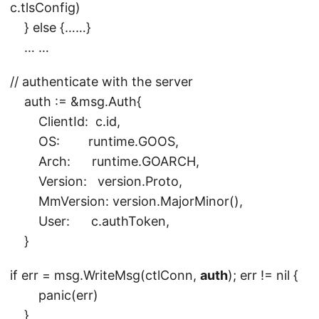
c.tlsConfig)
} else {……}
… …
// authenticate with the server
auth := &msg.Auth{
ClientId: c.id,
OS: runtime.GOOS,
Arch: runtime.GOARCH,
Version: version.Proto,
MmVersion: version.MajorMinor(),
User: c.authToken,
}
if err = msg.WriteMsg(ctlConn,
auth
); err != nil {
panic(err)
}