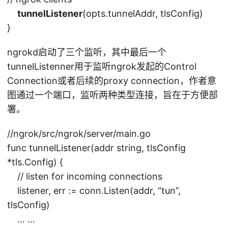
tunnelListener
(opts.tunnelAddr, tlsConfig)
}
ngrokd启动了三个监听，其中最后一个
tunnelListenner用于监听ngrok发起的Control
Connection或者后续的proxy connection，作者意
图通过一个端口，监听两种类型连接，旨在于方便部
署。
//ngrok/src/ngrok/server/main.go
func tunnelListener(addr string, tlsConfig
*tls.Config) {
// listen for incoming connections
listener, err := conn.Listen(addr, “tun”,
tlsConfig)
… …