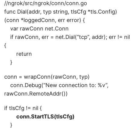
//ngrok/src/ngrok/conn/conn.go
func Dial(addr, typ string, tlsCfg *tls.Config)
(conn *loggedConn, err error) {
var rawConn net.Conn
if rawConn, err = net.Dial(“tcp”, addr); err != nil
{
return
}
conn = wrapConn(rawConn, typ)
conn.Debug(“New connection to: %v”,
rawConn.RemoteAddr())
if tlsCfg != nil {
conn.StartTLS(tlsCfg)
}