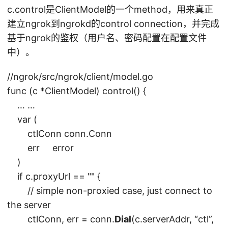
c.control是ClientModel的一个method，用来真正
建立ngrok到ngrokd的control connection，并完成
基于ngrok的鉴权（用户名、密码配置在配置文件
中）。
//ngrok/src/ngrok/client/model.go
func (c *ClientModel) control() {
… …
var (
ctlConn conn.Conn
err error
)
if c.proxyUrl == "" {
// simple non-proxied case, just connect to
the server
ctlConn, err = conn.
Dial
(c.serverAddr, “ctl”,