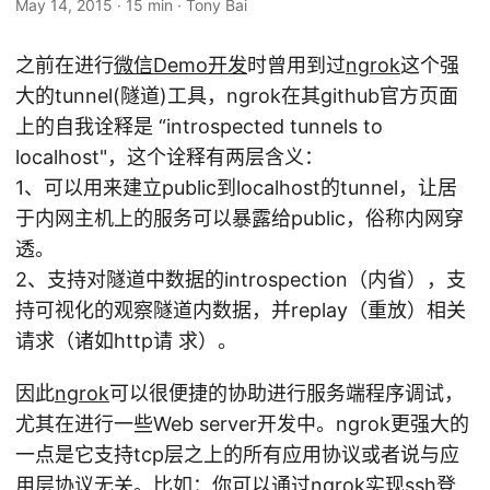
May 14, 2015
·
15 min
·
Tony Bai
之前在进行
微信Demo开发
时曾用到过
ngrok
这个强
大的tunnel(隧道)工具，ngrok在其github官方页面
上的自我诠释是 “introspected tunnels to
localhost"，这个诠释有两层含义：
1、可以用来建立public到localhost的tunnel，让居
于内网主机上的服务可以暴露给public，俗称内网穿
透。
2、支持对隧道中数据的introspection（内省），支
持可视化的观察隧道内数据，并replay（重放）相关
请求（诸如http请 求）。
因此
ngrok
可以很便捷的协助进行服务端程序调试，
尤其在进行一些Web server开发中。ngrok更强大的
一点是它支持tcp层之上的所有应用协议或者说与应
用层协议无关。比如：你可以通过ngrok实现ssh登