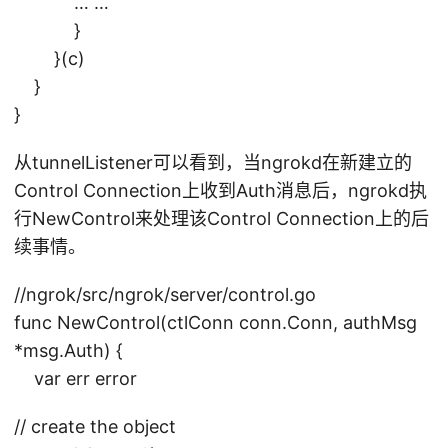
… …
}
}(c)
}
}
从tunnelListener可以看到，当ngrokd在新建立的
Control Connection上收到Auth消息后，ngrokd执
行NewControl来处理该Control Connection上的后
续事情。
//ngrok/src/ngrok/server/control.go
func NewControl(ctlConn conn.Conn, authMsg
*msg.Auth) {
var err error
// create the object