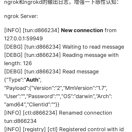
ngrok和ngrokd的输出日志，增强一下感性认知：
ngrok Server:
[INFO] [tun:d866234]
New connection
from
127.0.0.1:59949
[DEBG] [tun:d866234] Waiting to read message
[DEBG] [tun:d866234] Reading message with
length: 126
[DEBG] [tun:d866234] Read message
{“Type”:"
Auth
",
“Payload”:{“Version”:“2”,“MmVersion”:“1.7”,
“User”:"",“Password”:"",“OS”:“darwin”,“Arch”:
“amd64”,“ClientId”:""}}
[INFO] [ctl:d866234] Renamed connection
tun:d866234
[INFO] [registry] [ctl] Registered control with id