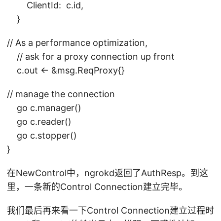
ClientId: c.id,
}
// As a performance optimization,
// ask for a proxy connection up front
c.out <- &msg.ReqProxy{}
// manage the connection
go c.manager()
go c.reader()
go c.stopper()
}
在NewControl中，ngrokd返回了AuthResp。到这
里，一条新的Control Connection建立完毕。
我们最后再来看一下Control Connection建立过程时