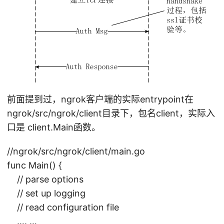
前面提到过，ngrok客户端的实际entrypoint在
ngrok/src/ngrok/client目录下，包名client，实际入
口是 client.Main函数。
//ngrok/src/ngrok/client/main.go
func Main() {
// parse options
// set up logging
// read configuration file
…. …