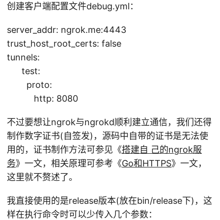
c
创建客户端配置文件debug.yml：
o
m
server_addr: ngrok.me:4443
/i
trust_host_root_certs: false
n
tunnels:
c
test:
o
proto:
n
http: 8080
s
h
不过要想让ngrok与ngrokd顺利建立通信，我们还得
r
制作数字证书(自签发)，源码中自带的证书是无法使
e
用的，证书制作方法可参见《
搭建自 己的ngrok服
v
务
》一文，相关原理可参考《
Go和HTTPS
》一文，
e
这里就不赘述了。
a
bl
我直接使用的是release版本(放在bin/release下)，这
e
样在执行命令时可以少传入几个参数：