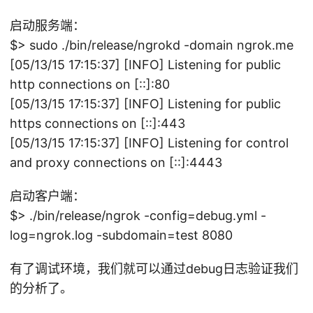
/
n
启动服务端：
g
$> sudo ./bin/release/ngrokd -domain ngrok.me
r
[05/13/15 17:15:37] [INFO] Listening for public
o
http connections on [::]:80
k]
[05/13/15 17:15:37] [INFO] Listening for public
(
https connections on [::]:443
h
[05/13/15 17:15:37] [INFO] Listening for control
tt
and proxy connections on [::]:4443
p
s:
启动客户端：
/
$> ./bin/release/ngrok -config=debug.yml -
/
log=ngrok.log -subdomain=test 8080
gi
t
有了调试环境，我们就可以通过debug日志验证我们
h
的分析了。
u
b.