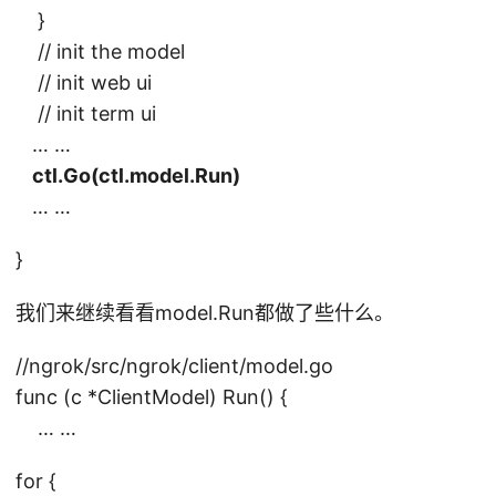
}
// init the model
// init web ui
// init term ui
… …
ctl.Go(ctl.model.Run)
… …
}
我们来继续看看model.Run都做了些什么。
//ngrok/src/ngrok/client/model.go
func (c *ClientModel) Run() {
… …
for {