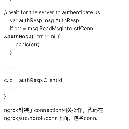
// wait for the server to authenticate us
var authResp msg.AuthResp
if err = msg.ReadMsgInto(ctlConn,
&
authResp
); err != nil {
panic(err)
}
… …
c.id = authResp.ClientId
… ..
}
ngrok封装了connection相关操作，代码在
ngrok/src/ngrok/conn下面，包名conn。