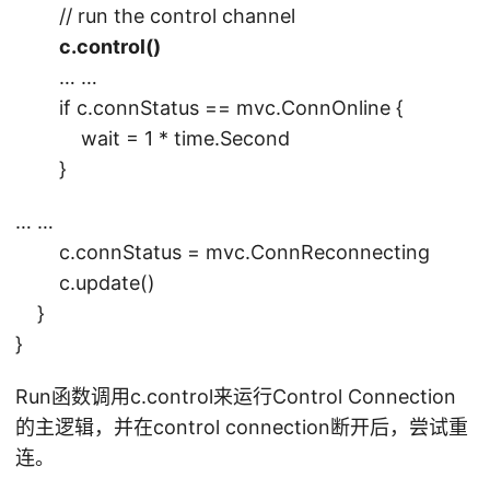
// run the control channel
c.control()
… …
if c.connStatus == mvc.ConnOnline {
wait = 1 * time.Second
}
… …
c.connStatus = mvc.ConnReconnecting
c.update()
}
}
Run函数调用c.control来运行Control Connection
的主逻辑，并在control connection断开后，尝试重
连。