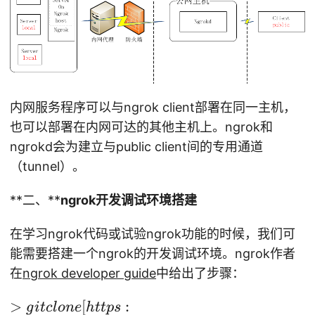
内网服务程序可以与ngrok client部署在同一主机，
也可以部署在内网可达的其他主机上。ngrok和
ngrokd会为建立与public client间的专用通道
（tunnel）。
**二、**
ngrok开发调试环境搭建
在学习ngrok代码或试验ngrok功能的时候，我们可
能需要搭建一个ngrok的开发调试环境。ngrok作者
在
ngrok developer guide
中给出了步骤：
>
>
[
:
g
i
t
c
l
o
n
e
h
ttp
s