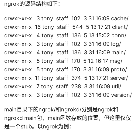
ngrok的源码结构如下：
c
o
drwxr-xr-x 3 tony staff 102 3 31 16:09 cache/
m
drwxr-xr-x 16 tony staff 544 5 13 17:21 client/
/i
drwxr-xr-x 4 tony staff 136 5 13 15:02 conn/
n
drwxr-xr-x 3 tony staff 102 3 31 16:09 log/
c
drwxr-xr-x 4 tony staff 136 3 31 16:09 main/
o
drwxr-xr-x 5 tony staff 170 5 12 16:17 msg/
n
s
drwxr-xr-x 5 tony staff 170 3 31 16:09 proto/
h
drwxr-xr-x 11 tony staff 374 5 13 17:21 server/
r
drwxr-xr-x 7 tony staff 238 3 31 16:09 util/
e
drwxr-xr-x 3 tony staff 102 3 31 16:09 version/
v
e
main目录下的ngrok/和ngrokd/分别是ngrok和
a
ngrokd main包，main函数存放的位置，但这里仅仅
bl
是一个stub。以ngrok为例：
e