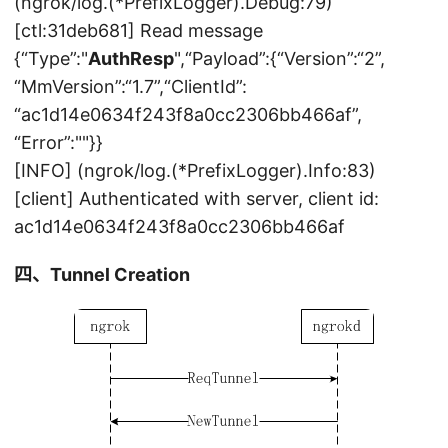
(ngrok/log.(*PrefixLogger).Debug:79)
[ctl:31deb681] Read message
{“Type”:"
AuthResp
",“Payload”:{“Version”:“2”,
“MmVersion”:“1.7”,“ClientId”:
“ac1d14e0634f243f8a0cc2306bb466af”,
“Error”:""}}
[INFO] (ngrok/log.(*PrefixLogger).Info:83)
[client] Authenticated with server, client id:
ac1d14e0634f243f8a0cc2306bb466af
四、Tunnel Creation