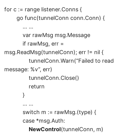
for c := range listener.Conns {
go func(tunnelConn conn.Conn) {
… …
var rawMsg msg.Message
if rawMsg, err =
msg.ReadMsg(tunnelConn); err != nil {
tunnelConn.Warn(“Failed to read
message: %v”, err)
tunnelConn.Close()
return
}
… …
switch m := rawMsg.(type) {
case *msg.Auth:
NewControl
(tunnelConn, m)