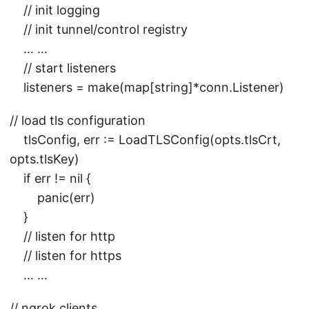
// init logging
// init tunnel/control registry
… …
// start listeners
listeners = make(map[string]*conn.Listener)
// load tls configuration
tlsConfig, err := LoadTLSConfig(opts.tlsCrt,
opts.tlsKey)
if err != nil {
panic(err)
}
// listen for http
// listen for https
… …
// ngrok clients