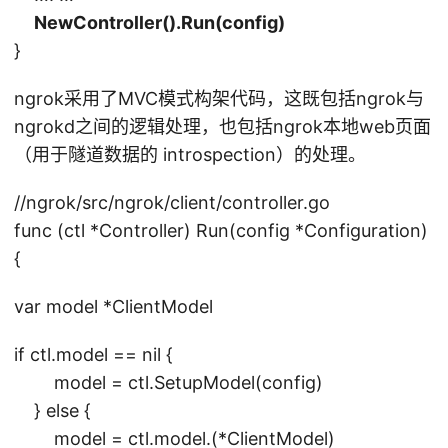
NewController().
Run
(config)
}
ngrok采用了MVC模式构架代码，这既包括ngrok与
ngrokd之间的逻辑处理，也包括ngrok本地web页面
（用于隧道数据的 introspection）的处理。
//ngrok/src/ngrok/client/controller.go
func (ctl *Controller) Run(config *Configuration)
{
var model *ClientModel
if ctl.model == nil {
model = ctl.SetupModel(config)
} else {
model = ctl.model.(*ClientModel)