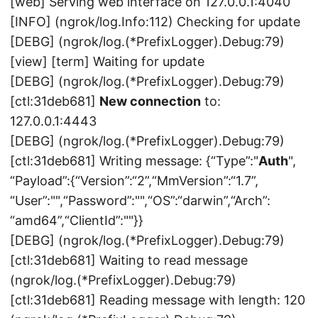
[web] Serving web interface on 127.0.0.1:4040
[INFO] (ngrok/log.Info:112) Checking for update
[DEBG] (ngrok/log.(*PrefixLogger).Debug:79)
[view] [term] Waiting for update
[DEBG] (ngrok/log.(*PrefixLogger).Debug:79)
[ctl:31deb681]
New connection
to:
127.0.0.1:4443
[DEBG] (ngrok/log.(*PrefixLogger).Debug:79)
[ctl:31deb681] Writing message: {“Type”:"
Auth
",
“Payload”:{“Version”:“2”,“MmVersion”:“1.7”,
“User”:"",“Password”:"",“OS”:“darwin”,“Arch”:
“amd64”,“ClientId”:""}}
[DEBG] (ngrok/log.(*PrefixLogger).Debug:79)
[ctl:31deb681] Waiting to read message
(ngrok/log.(*PrefixLogger).Debug:79)
[ctl:31deb681] Reading message with length: 120