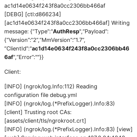
ac1d14e0634f243f8a0cc2306bb466af
[DEBG] [ctl:d866234]
[ac1d14e0634f243f8a0cc2306bb466af] Writing
message: {“Type”:"
AuthResp
",“Payload”:
{“Version”:“2”,“MmVersion”:“1.7”,
“ClientId”:"
ac1d14e0634f243f8a0cc2306bb46
6af
",“Error”:""}}
Client:
[INFO] (ngrok/log.Info:112) Reading
configuration file debug.yml
[INFO] (ngrok/log.(*PrefixLogger).Info:83)
[client] Trusting root CAs:
[assets/client/tls/ngrokroot.crt]
[INFO] (ngrok/log.(*PrefixLogger).Info:83) [view]