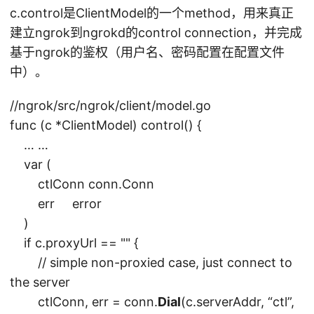
c.control是ClientModel的一个method，用来真正
建立ngrok到ngrokd的control connection，并完成
基于ngrok的鉴权（用户名、密码配置在配置文件
中）。
//ngrok/src/ngrok/client/model.go
func (c *ClientModel) control() {
… …
var (
ctlConn conn.Conn
err error
)
if c.proxyUrl == "" {
// simple non-proxied case, just connect to
the server
ctlConn, err = conn.
Dial
(c.serverAddr, “ctl”,