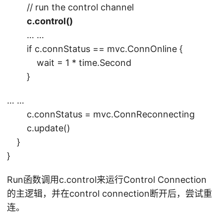
// run the control channel
c.control()
… …
if c.connStatus == mvc.ConnOnline {
wait = 1 * time.Second
}
… …
c.connStatus = mvc.ConnReconnecting
c.update()
}
}
Run函数调用c.control来运行Control Connection
的主逻辑，并在control connection断开后，尝试重
连。