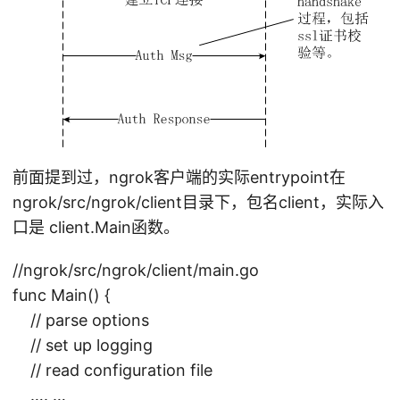
前面提到过，ngrok客户端的实际entrypoint在
ngrok/src/ngrok/client目录下，包名client，实际入
口是 client.Main函数。
//ngrok/src/ngrok/client/main.go
func Main() {
// parse options
// set up logging
// read configuration file
…. …