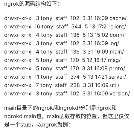
ngrok的源码结构如下：
c
o
drwxr-xr-x 3 tony staff 102 3 31 16:09 cache/
m
drwxr-xr-x 16 tony staff 544 5 13 17:21 client/
/i
drwxr-xr-x 4 tony staff 136 5 13 15:02 conn/
n
drwxr-xr-x 3 tony staff 102 3 31 16:09 log/
c
drwxr-xr-x 4 tony staff 136 3 31 16:09 main/
o
drwxr-xr-x 5 tony staff 170 5 12 16:17 msg/
n
s
drwxr-xr-x 5 tony staff 170 3 31 16:09 proto/
h
drwxr-xr-x 11 tony staff 374 5 13 17:21 server/
r
drwxr-xr-x 7 tony staff 238 3 31 16:09 util/
e
drwxr-xr-x 3 tony staff 102 3 31 16:09 version/
v
e
main目录下的ngrok/和ngrokd/分别是ngrok和
a
ngrokd main包，main函数存放的位置，但这里仅仅
bl
是一个stub。以ngrok为例：
e