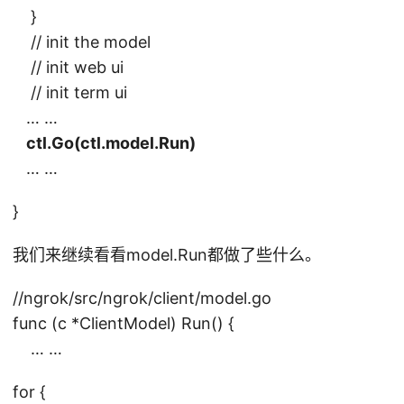
}
// init the model
// init web ui
// init term ui
… …
ctl.Go(ctl.model.Run)
… …
}
我们来继续看看model.Run都做了些什么。
//ngrok/src/ngrok/client/model.go
func (c *ClientModel) Run() {
… …
for {