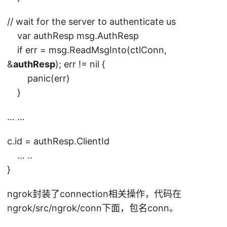
// wait for the server to authenticate us
var authResp msg.AuthResp
if err = msg.ReadMsgInto(ctlConn,
&
authResp
); err != nil {
panic(err)
}
… …
c.id = authResp.ClientId
… ..
}
ngrok封装了connection相关操作，代码在
ngrok/src/ngrok/conn下面，包名conn。