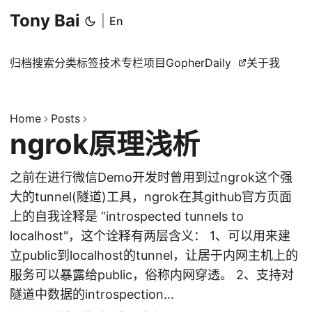
Tony Bai
|
En
归档
搜索
分类
标签
技术专栏
项目
GopherDaily
关于我
Home
Posts
ngrok原理浅析
之前在进行微信Demo开发时曾用到过ngrok这个强
大的tunnel(隧道)工具，ngrok在其github官方页面
上的自我诠释是 “introspected tunnels to
localhost"，这个诠释有两层含义： 1、可以用来建
立public到localhost的tunnel，让居于内网主机上的
服务可以暴露给public，俗称内网穿透。 2、支持对
隧道中数据的introspection...