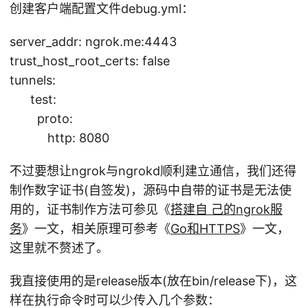
c
创建客户端配置文件debug.yml：
o
m
server_addr: ngrok.me:4443
/i
trust_host_root_certs: false
n
tunnels:
c
test:
o
proto:
n
http: 8080
s
h
不过要想让ngrok与ngrokd顺利建立通信，我们还得
r
制作数字证书(自签发)，源码中自带的证书是无法使
e
用的，证书制作方法可参见《
搭建自 己的ngrok服
v
务
》一文，相关原理可参考《
Go和HTTPS
》一文，
e
这里就不赘述了。
a
bl
我直接使用的是release版本(放在bin/release下)，这
e
样在执行命令时可以少传入几个参数：