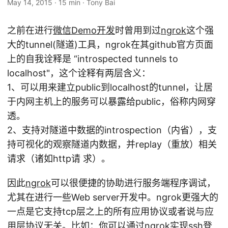
May 14, 2015
·
15 min
·
Tony Bai
之前在进行
微信Demo开发
时曾用到过
ngrok
这个强
大的tunnel(隧道)工具，ngrok在其github官方页面
上的自我诠释是 “introspected tunnels to
localhost"，这个诠释有两层含义：
1、可以用来建立public到localhost的tunnel，让居
于内网主机上的服务可以暴露给public，俗称内网穿
透。
2、支持对隧道中数据的introspection（内省），支
持可视化的观察隧道内数据，并replay（重放）相关
请求（诸如http请 求）。
因此
ngrok
可以很便捷的协助进行服务端程序调试，
尤其在进行一些Web server开发中。ngrok更强大的
一点是它支持tcp层之上的所有应用协议或者说与应
用层协议无关。比如：你可以通过ngrok实现ssh登