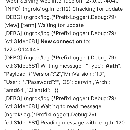
[web] Serving web interface on 127.0.0.1:4040
[INFO] (ngrok/log.Info:112) Checking for update
[DEBG] (ngrok/log.(*PrefixLogger).Debug:79)
[view] [term] Waiting for update
[DEBG] (ngrok/log.(*PrefixLogger).Debug:79)
[ctl:31deb681]
New connection
to:
127.0.0.1:4443
[DEBG] (ngrok/log.(*PrefixLogger).Debug:79)
[ctl:31deb681] Writing message: {“Type”:"
Auth
",
“Payload”:{“Version”:“2”,“MmVersion”:“1.7”,
“User”:"",“Password”:"",“OS”:“darwin”,“Arch”:
“amd64”,“ClientId”:""}}
[DEBG] (ngrok/log.(*PrefixLogger).Debug:79)
[ctl:31deb681] Waiting to read message
(ngrok/log.(*PrefixLogger).Debug:79)
[ctl:31deb681] Reading message with length: 120