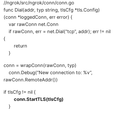
//ngrok/src/ngrok/conn/conn.go
func Dial(addr, typ string, tlsCfg *tls.Config)
(conn *loggedConn, err error) {
var rawConn net.Conn
if rawConn, err = net.Dial(“tcp”, addr); err != nil
{
return
}
conn = wrapConn(rawConn, typ)
conn.Debug(“New connection to: %v”,
rawConn.RemoteAddr())
if tlsCfg != nil {
conn.StartTLS(tlsCfg)
}