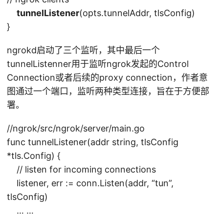
tunnelListener
(opts.tunnelAddr, tlsConfig)
}
ngrokd启动了三个监听，其中最后一个
tunnelListenner用于监听ngrok发起的Control
Connection或者后续的proxy connection，作者意
图通过一个端口，监听两种类型连接，旨在于方便部
署。
//ngrok/src/ngrok/server/main.go
func tunnelListener(addr string, tlsConfig
*tls.Config) {
// listen for incoming connections
listener, err := conn.Listen(addr, “tun”,
tlsConfig)
… …