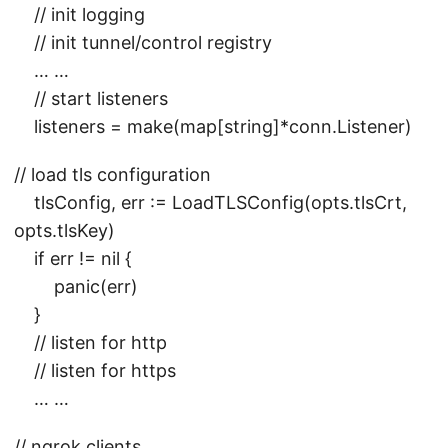
// init logging
// init tunnel/control registry
… …
// start listeners
listeners = make(map[string]*conn.Listener)
// load tls configuration
tlsConfig, err := LoadTLSConfig(opts.tlsCrt,
opts.tlsKey)
if err != nil {
panic(err)
}
// listen for http
// listen for https
… …
// ngrok clients