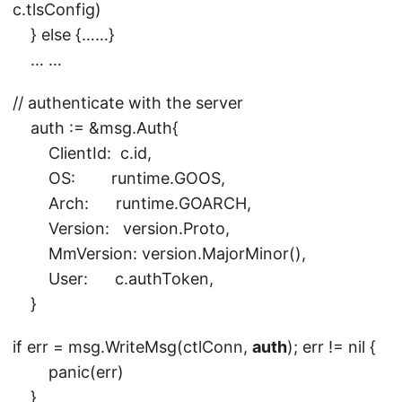
c.tlsConfig)
} else {……}
… …
// authenticate with the server
auth := &msg.Auth{
ClientId: c.id,
OS: runtime.GOOS,
Arch: runtime.GOARCH,
Version: version.Proto,
MmVersion: version.MajorMinor(),
User: c.authToken,
}
if err = msg.WriteMsg(ctlConn,
auth
); err != nil {
panic(err)
}