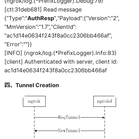
(ngrok/log.(*PrefixLogger).Debug:79)
[ctl:31deb681] Read message
{“Type”:"
AuthResp
",“Payload”:{“Version”:“2”,
“MmVersion”:“1.7”,“ClientId”:
“ac1d14e0634f243f8a0cc2306bb466af”,
“Error”:""}}
[INFO] (ngrok/log.(*PrefixLogger).Info:83)
[client] Authenticated with server, client id:
ac1d14e0634f243f8a0cc2306bb466af
四、Tunnel Creation