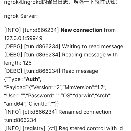
ngrok和ngrokd的输出日志，增强一下感性认知：
ngrok Server:
[INFO] [tun:d866234]
New connection
from
127.0.0.1:59949
[DEBG] [tun:d866234] Waiting to read message
[DEBG] [tun:d866234] Reading message with
length: 126
[DEBG] [tun:d866234] Read message
{“Type”:"
Auth
",
“Payload”:{“Version”:“2”,“MmVersion”:“1.7”,
“User”:"",“Password”:"",“OS”:“darwin”,“Arch”:
“amd64”,“ClientId”:""}}
[INFO] [ctl:d866234] Renamed connection
tun:d866234
[INFO] [registry] [ctl] Registered control with id