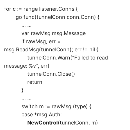
for c := range listener.Conns {
go func(tunnelConn conn.Conn) {
… …
var rawMsg msg.Message
if rawMsg, err =
msg.ReadMsg(tunnelConn); err != nil {
tunnelConn.Warn(“Failed to read
message: %v”, err)
tunnelConn.Close()
return
}
… …
switch m := rawMsg.(type) {
case *msg.Auth:
NewControl
(tunnelConn, m)