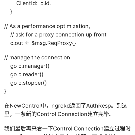
ClientId: c.id,
}
// As a performance optimization,
// ask for a proxy connection up front
c.out <- &msg.ReqProxy{}
// manage the connection
go c.manager()
go c.reader()
go c.stopper()
}
在NewControl中，ngrokd返回了AuthResp。到这
里，一条新的Control Connection建立完毕。
我们最后再来看一下Control Connection建立过程时