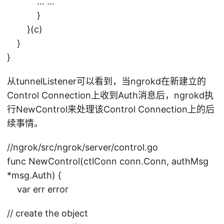
… …
}
}(c)
}
}
从tunnelListener可以看到，当ngrokd在新建立的
Control Connection上收到Auth消息后，ngrokd执
行NewControl来处理该Control Connection上的后
续事情。
//ngrok/src/ngrok/server/control.go
func NewControl(ctlConn conn.Conn, authMsg
*msg.Auth) {
var err error
// create the object