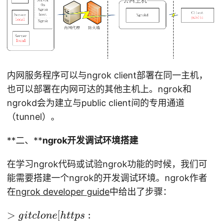
内网服务程序可以与ngrok client部署在同一主机，
也可以部署在内网可达的其他主机上。ngrok和
ngrokd会为建立与public client间的专用通道
（tunnel）。
**二、**
ngrok开发调试环境搭建
在学习ngrok代码或试验ngrok功能的时候，我们可
能需要搭建一个ngrok的开发调试环境。ngrok作者
在
ngrok developer guide
中给出了步骤：
>
>
[
:
g
i
t
c
l
o
n
e
h
ttp
s