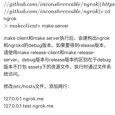
gi
//
.
/
/
]
(
g
i
t
h
u
b
co
m
in
co
n
s
h
re
v
e
ab
l
e
n
g
ro
k
h
ttp
s
t
//
.
/
/
)
> cd
g
i
t
h
u
b
co
m
in
co
n
s
h
re
v
e
ab
l
e
n
g
ro
k
cl
ngrok
o
>
>
> make server
mak
ec
l
i
e
n
t
n
m
e
make client和make server执行后，会建构出ngrok
a
[h
k
和ngrokd的debug版本。如果要得到release版本，
tt
e
请使用make release-client和make release-
p
cl
server。debug版本与release版本的区别在于debug
s:
ie
版本不打包 assets下的资源文件，执行时通过文件系
/
n
统访问。
/
t
gi
修改/etc/hosts文件，添加两行：
t
h
127.0.0.1 ngrok.me
u
127.0.0.1 test.ngrok.me
b.