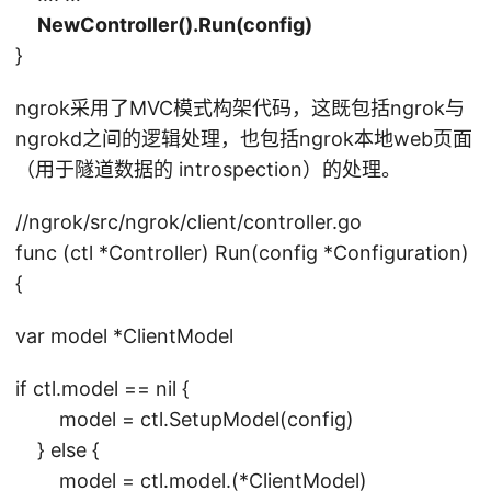
NewController().
Run
(config)
}
ngrok采用了MVC模式构架代码，这既包括ngrok与
ngrokd之间的逻辑处理，也包括ngrok本地web页面
（用于隧道数据的 introspection）的处理。
//ngrok/src/ngrok/client/controller.go
func (ctl *Controller) Run(config *Configuration)
{
var model *ClientModel
if ctl.model == nil {
model = ctl.SetupModel(config)
} else {
model = ctl.model.(*ClientModel)