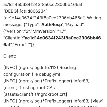
ac1d14e0634f243f8a0cc2306bb466af
[DEBG] [ctl:d866234]
[ac1d14e0634f243f8a0cc2306bb466af] Writing
message: {“Type”:"
AuthResp
",“Payload”:
{“Version”:“2”,“MmVersion”:“1.7”,
“ClientId”:"
ac1d14e0634f243f8a0cc2306bb46
6af
",“Error”:""}}
Client:
[INFO] (ngrok/log.Info:112) Reading
configuration file debug.yml
[INFO] (ngrok/log.(*PrefixLogger).Info:83)
[client] Trusting root CAs:
[assets/client/tls/ngrokroot.crt]
[INFO] (ngrok/log.(*PrefixLogger).Info:83) [view]