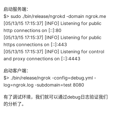
/
n
启动服务端：
g
$> sudo ./bin/release/ngrokd -domain ngrok.me
r
[05/13/15 17:15:37] [INFO] Listening for public
o
http connections on [::]:80
k]
[05/13/15 17:15:37] [INFO] Listening for public
(
https connections on [::]:443
h
[05/13/15 17:15:37] [INFO] Listening for control
tt
and proxy connections on [::]:4443
p
s:
启动客户端：
/
$> ./bin/release/ngrok -config=debug.yml -
/
log=ngrok.log -subdomain=test 8080
gi
t
有了调试环境，我们就可以通过debug日志验证我们
h
的分析了。
u
b.